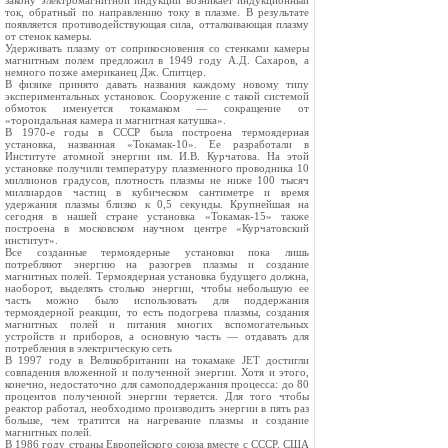
закону электромагнитной индукции возникает индукционный
ток, обратный по направлению току в плазме. В результате
появляется противодействующая сила, отталкивающая плазму
от стенок камеры.
Удерживать плазму от соприкосновения со стенками камеры
магнитным полем предложил в 1949 году А.Д. Сахаров, а
немного позже американец Дж. Спитцер.
В физике принято давать названия каждому новому типу
экспериментальных установок. Сооружение с такой системой
обмоток именуется токамаком — сокращение от
«тороидальная камера и магнитная катушка».
В 1970-е годы в СССР была построена термоядерная
установка, названная «Токамак-10». Ее разработали в
Институте атомной энергии им. И.В. Курчатова. На этой
установке получили температуру плазменного проводника 10
миллионов градусов, плотность плазмы не ниже 100 тысяч
миллиардов частиц в кубическом сантиметре и время
удержания плазмы близко к 0,5 секунды. Крупнейшая на
сегодня в нашей стране установка «Токамак-15» также
построена в московском научном центре «Курчатовский
институт».
Все созданные термоядерные установки пока лишь
потребляют энергию на разогрев плазмы и создание
магнитных полей. Термоядерная установка будущего должна,
наоборот, выделять столько энергии, чтобы небольшую ее
часть можно было использовать для поддержания
термоядерной реакции, то есть подогрева плазмы, создания
магнитных полей и питания многих вспомогательных
устройств и приборов, а основную часть — отдавать для
потребления в электрическую сеть
В 1997 году в Великобритании на токамаке JET достигли
совпадения вложенной и полученной энергии. Хотя и этого,
конечно, недостаточно для самоподдержания процесса: до 80
процентов полученной энергии теряется. Для того чтобы
реактор работал, необходимо производить энергии в пять раз
больше, чем тратится на нагревание плазмы и создание
магнитных полей.
В 1986 году страны Европейского союза вместе с СССР, США