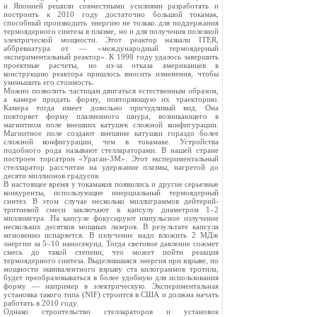
и Японией решили совместными усилиями разработать и
построить к 2010 году достаточно большой токамак,
способный производить энергию не только для поддержания
термоядерного синтеза в плазме, но и для получения полезной
электрической мощности. Этот реактор назвали ITER,
аббревиатура от — «международный термоядерный
экспериментальный реактор». К 1998 году удалось завершить
проектные расчеты, но из-за отказа американцев в
конструкцию реактора пришлось вносить изменения, чтобы
уменьшить его стоимость.
Можно позволить частицам двигаться естественным образом,
а камере придать форму, повторяющую их траекторию.
Камера тогда имеет довольно причудливый вид. Она
повторяет форму плазменного шнура, возникающего в
магнитном поле внешних катушек сложной конфигурации.
Магнитное поле создают внешние катушки гораздо более
сложной конфигурации, чем в токамаке. Устройства
подобного рода называют стеллараторами. В нашей стране
построен торсатрон «Ураган-3М». Этот экспериментальный
стелларатор рассчитан на удержание плазмы, нагретой до
десяти миллионов градусов.
В настоящее время у токамаков появились и другие серьезные
конкуренты, использующие инерциальный термоядерный
синтез. В этом случае несколько миллиграммов дейтерий-
тритиевой смеси заключают в капсулу диаметром 1–2
миллиметра. На капсуле фокусируют импульсное излучение
нескольких десятков мощных лазеров. В результате капсула
мгновенно испаряется. В излучение надо вложить 2 МДж
энергии за 5–10 наносекунд. Тогда световое давление сожмет
смесь до такой степени, что может пойти реакция
термоядерного синтеза. Выделившаяся энергия при взрыве, по
мощности эквивалентного взрыву ста килограммов тротила,
будет преобразовываться в более удобную для использования
форму — например в электрическую. Экспериментальная
установка такого типа (NIF) строится в США и должна начать
работать в 2010 году.
Однако строительство стеллараторов и установок