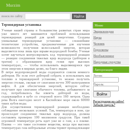
Murzim
поиск по сайту
Термоядерная установка
Меню
Ученые нашей страны и большинства развитых стран мира
Энциклопедии
уже много лет занимаются проблемой использования
термоядерных реакций для целей энергетики. Созданы
Наука
уникальные термоядерные установки — сложнейшие
Человек
технические устройства, предназначенные для изучения
возможности получения колоссальной энергии, которая
Гороскопы
выделяется пока лишь при взрыве водородной бомбы. Ученые
хотят научиться контролировать ход термоядерной реакции
Необъяснимое
— реакции соединения тяжелых ядер водорода (дейтерия и
трития) с образованием ядер гелия при высоких
Народные средства
температурах, — чтобы использовать выделяющуюся при
этом энергию в мирных целях, на благо людям.
Авторизация
В литре водопроводной воды содержится совсем немного
дейтерия. Но если этот дейтерий собрать и использовать как
Логин:
топливо в термоядерной установке, то можно получить
энергии столько, сколько от сжигания почти 300 килограммов
Пароль:
нефти. А для обеспечения энергией, которую сейчас
получают при сжигании обычного топлива, добываемого за
год, потребовалось бы извлечь дейтерий из воды,
содержащейся в кубе со стороной всего 160 метров. Одна
река Волга ежегодно несет в Каспийское море около 60000
Регистрация на сайте!
таких кубов воды.
Забыли пароль?
Для осуществления термоядерной реакции необходимо
соблюдение нескольких условий. Так, температура в зоне, где
происходит соединение тяжелых ядер водорода, должна
составлять примерно 100 миллионов градусов. При такой
огромной температуре речь идет уже не о газе, а о плазме.
Плазма — это такое состояние вещества, когда при высоких
температурах газа нейтральные атомы теряют принадлежащие