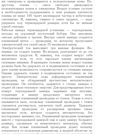
им электроны и превращаются в положительные ионы. По-
другому, плазма — смесь свободно движущихся
положительных ионов и электронов. Второе условие состоит
в необходимости поддерживать в зоне реакции плотность
плазмы не ниже 100 тысяч миллиардов частиц в кубическом
сантиметре. И, наконец, главное и самое трудное, — надо
удержать ход термоядерной реакции хотя бы не меньше
одной секунды.
Рабочая камера термоядерной установки — тороидальная,
похожа на огромный пустотелый бублик. Она заполнена
смесью дейтерия и трития. Внутри самой камеры создается
плазменный виток — проводник, по которому пропускают
электрический ток силой около 20 миллионов ампер.
Электрический ток выполняет три важные функции. Во-
первых, он создает плазму. Во-вторых, разогревает ее до ста
миллионов градусов. И, наконец, ток создает вокруг себя
магнитное поле, то есть окружает плазму магнитными
силовыми линиями. В принципе силовые линии вокруг плазмы
должны были бы удержать ее в подвешенном состоянии и не
дать плазме возможность соприкоснуться со стенками камеры
Однако удержать плазму в подвешенном состоянии не так
просто. Электрические силы деформируют плазменный
проводник, не обладающий прочностью металлического
проводника. Он изгибается, ударяется о стенку камеры и
отдает ей свою тепловую энергию. Для предотвращения этого
поверх тороидальной камеры надевают еще катушки,
создающие в камере продольное магнитное поле,
оттесняющее плазменный проводник от стенок. Только и этого
оказывается мало, поскольку плазменный проводник с током
стремится растянуться, увеличить свой диаметр. Удержать
плазменный проводник от расширения призвано также
магнитное поле, которое создается автоматически, без
посторонних внешних сил. Плазменный проводник помещают
вместе с тороидальной камерой еще в одну камеру большего
размера, сделанную из немагнитного материала, обычно
меди. Как только плазменный проводник делает попытку
отклониться от положения равновесия, в медной оболочке по