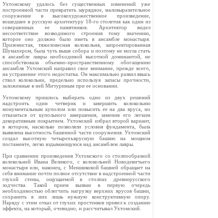
Ухтомскому удалось без существенных изменений уже
построенной части превратить заурядное, маловыразительное
сооружение в высокохудожественное произведение,
вошедшее в русскую архитектуру 18-го столетия как один из
совершенных ее памятников. Архитектор видел
несоответствие возводимого строения тому значению,
которое оно должно было иметь в ансамбле монастыря.
Приземистая, тяжеловесная колокольня, запроектированная
Шумахером, была чуть выше собора и поэтому не могла стать
в ансамбле лавры необходимой высотной доминантой, не
способствовала объемно-пространственному обогащению
ансамбля Ухтомский направил свое внимание, прежде всего,
на устранение этого недостатка. Он максимально развил ввысь
ствол колокольни, предельно используя запасы прочности,
заложенные в ней Мичуриным при ее основании.
Ухтомскому пришлось выбирать одно из двух решений
надстроить один четверик и завершить колокольню
монументальным куполом или повысить ее на два яруса, но
отказаться от купольного завершения, заменив его легким
декоративным покрытием. Ухтомский избрал второй вариант,
в котором, насколько позволяли условия фундамента, была
выявлена высотность башенной части сооружения. Ухтомский
создал высотную четырехъярусную башню на мощном
постаменте, легко вздымающуюся над ансамблем лавры.
При сравнении произведения Ухтомского со столпообразной
колокольней Ивана Великого, с колокольней Новодевичьего
монастыря или, наконец, с Меншиковой башней обращает на
себя внимание почти полное отсутствие в надстроенной части
глухой стены, ощущаемой в столпах древнерусского
зодчества. Такой прием вызван в первую очередь
необходимостью облегчить нагрузку верхних ярусов башни,
сохранить в них лишь нужную конструктивную опору.
Наряду с этим отказ от глухих простенков привел к созданию
эффекта, на который, очевидно, и рассчитывал Ухтомский.