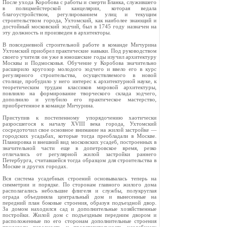
После ухода Коробова с работы и смерти Бланка, служившего
в полицмейстерской канцелярии, которая ведала
благоустройством, регулированием улиц и текущим
строительством города, Ухтомский, как наиболее знающий и
достойный московский зодчий, был в 1745 году назначен на
эту должность и произведен в архитекторы.
В повседневной строительной работе в команде Мичурина
Ухтомский приобрел практические навыки. Под руководством
своего учителя он уже в юношеские годы изучил архитектуру
Москвы и Подмосковья. Обучение у Коробова значительно
расширило кругозор молодого зодчего и ввело его в курс
регулярного строительства, осуществляемого в новой
столице, пробудило у него интерес к архитектурной науке, к
теоретическим трудам классиков мировой архитектуры,
повлияло на формирование творческого склада зодчего,
дополнило и углубило его практическое мастерство,
приобретенное в команде Мичурина.
Приступив к постепенному упорядочению хаотически
разросшегося к началу XVIII века города, Ухтомский
сосредоточил свое основное внимание на жилой застройке —
городских усадьбах, которые тогда преобладали в Москве.
Планировка и внешний вид московских усадеб, построенных в
значительной части еще в допетровское время, резко
отличались от регулярной жилой застройки раннего
Петербурга, считавшейся тогда образцом для строительства в
Москве и других городах.
Вся система усадебных строений основывалась теперь на
симметрии и порядке. По сторонам главного жилого дома
располагались небольшие флигеля и службы, полукруглая
ограда объединяла центральный дом и вынесенные на
передний план боковые строения, образуя подъездной двор.
За домом находился сад и дополнительные хозяйственные
постройки. Жилой дом с подъездным передним двором и
расположенные по его сторонам дополнительные строения