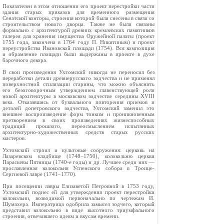
Показателен в этом отношении его проект перестройки части
здания старых приказов для временного размещения
Сенатской конторы, строения которой были снесены в связи со
строительством нового дворца. Также не были связаны
формально с архитектурой древних кремлевских памятников
галерея для хранения имущества Оружейной палаты (проект
1755 года, закончена в 1764 году П. Никитиным) и проект
переустройства Ивановской площади (1754). Вся композиция
и обрамление площади были выдержаны в проекте в духе
барочного декора.
В свои произведения Ухтомский никогда не переносил без
переработки детали древнерусского зодчества и не применял
поверхностной стилизации старины, что можно объяснить
его безоговорочным утверждением главенствующей роли
новой архитектуры в московском зодчестве середины XVIII
века. Отказавшись от буквального повторения приемов и
деталей допетровского зодчества, Ухтомский заменил это
внешнее воспроизведение форм тонким и проникновенным
претворением в своих произведениях жизнеспособных
традиций прошлого, переосмыслением испытанных
архитектурно-художественных средств старых русских
мастеров.
Ухтомский строил и культовые сооружения: церковь на
Лазаревском кладбище (1748–1750), колокольню церкви
Параскевы Пятницы (1740-е годы) и др. Лучшее среди них —
прославленная колокольня Успенского собора в Троице-
Сергиевой лавре (1741–1770).
При посещении лавры Елизаветой Петровной в 1753 году,
Ухтомский поднес ей для утверждения проект перестройки
колокольни, возводимой первоначально по чертежам И.
Шумахера. Императрица одобрила замысел зодчего, который
представил колокольню в виде высотного триумфального
строения, отвечавшего идеям и вкусам времени.