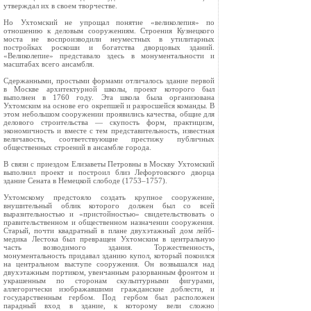
утверждал их в своем творчестве.
Но Ухтомский не упрощал понятие «великолепия» по
отношению к деловым сооружениям. Строения Кузнецкого
моста не воспроизводили неуместных в утилитарных
постройках роскоши и богатства дворцовых зданий.
«Великолепие» представало здесь в монументальности и
масштабах всего ансамбля.
Сдержанными, простыми формами отличалось здание первой
в Москве архитектурной школы, проект которого был
выполнен в 1760 году. Эта школа была организована
Ухтомским на основе его окрепшей и разросшейся команды. В
этом небольшом сооружении проявились качества, общие для
делового строительства — скупость форм, практицизм,
экономичность и вместе с тем представительность, известная
величавость, соответствующие престижу публичных
общественных строений в ансамбле города.
В связи с приездом Елизаветы Петровны в Москву Ухтомский
выполнил проект и построил близ Лефортовского дворца
здание Сената в Немецкой слободе (1753–1757).
Ухтомскому предстояло создать крупное сооружение,
внушительный облик которого должен был со всей
выразительностью и «пристойностью» свидетельствовать о
правительственном и общественном назначении сооружения.
Старый, почти квадратный в плане двухэтажный дом лейб-
медика Лестока был превращен Ухтомским в центральную
часть возводимого здания. Торжественность,
монументальность придавал зданию купол, который покоился
на центральном выступе сооружения. Он возвышался над
двухэтажным портиком, увенчанным разорванным фронтом и
украшенным по сторонам скульптурными фигурами,
аллегорически изображавшими гражданские доблести, и
государственным гербом. Под гербом был расположен
парадный вход в здание, к которому вели сложно