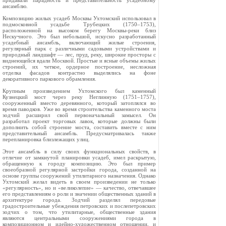
придавали парадность и представительность усадебному
ансамблю.
Композицию жилых усадеб Москвы Ухтомский использовал в
подмосковной усадьбе Трубецких (1750–1753),
расположенной на высоком берегу Москвы-реки близ
Нескучного. Это был небольшой, искусно разработанный
усадебный ансамбль, включающий жилые строения,
регулярный парк с различными садовыми устройствами и
природный ландшафт — лес, пруд, реку, широкие просторы с
виднеющейся вдали Москвой. Простые и ясные объемы жилых
строений, их четкое, ордерное построение, несложная
отделка фасадов контрастно выделялись на фоне
декоративного паркового обрамления.
Крупным произведением Ухтомского был каменный
Кузнецкий мост через реку Неглинную (1751–1757),
сооруженный вместо деревянного, который затоплялся во
время паводков. Уже во время строительства каменного моста
зодчий расширил свой первоначальный замысел. Он
разработал проект торговых лавок, которые должны были
дополнить собой строение моста, составить вместе с ним
представительный ансамбль. Предусматривалась также
перепланировка близлежащих улиц.
Этот ансамбль в силу своих функциональных свойств, в
отличие от замкнутой планировки усадеб, имел раскрытую,
обращенную к городу композицию. Это был пример
своеобразной регулярной застройки города, созданной на
основе группы сооружений утилитарного назначения. Однако
Ухтомский желал видеть в своем произведении не только
«регулярность», но и «великолепие» — качество, отвечавшее
его представлениям о роли и значении общественных зданий в
архитектуре города. Зодчий разделял передовые
градостроительные убеждения петровских и послепетровских
зодчих о том, что утилитарные, общественные здания
являются центральными сооружениями города в
композиционном и идейно-художественном отношении, и