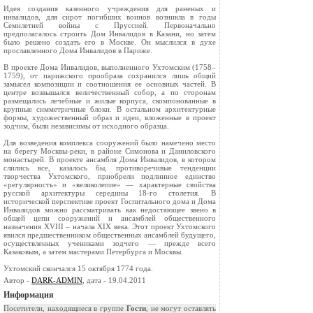
Идея создания казенного учреждения для раненых и
инвалидов, для сирот погибших воинов возникла в годы
Семилетней войны с Пруссией. Первоначально
предполагалось строить Дом Инвалидов в Казани, но затем
было решено создать его в Москве. Он мыслился в духе
прославленного Дома Инвалидов в Париже.
В проекте Дома Инвалидов, выполненного Ухтомским (1758–
1759), от парижского прообраза сохранился лишь общий
замысел композиции и соотношения ее основных частей. В
центре возвышался величественный собор, а по сторонам
размещались лечебные и жилые корпуса, скомпонованные в
крупные симметричные блоки. В остальном архитектурные
формы, художественный образ и идеи, вложенные в проект
зодчим, были независимы от исходного образца.
Для возведения комплекса сооружений было намечено место
на берегу Москвы-реки, в районе Симонова и Даниловского
монастырей. В проекте ансамбля Дома Инвалидов, в котором
слились все, казалось бы, противоречивые тенденции
творчества Ухтомского, приобрели подлинное единство
«регулярность» и «великолепие» — характерные свойства
русской архитектуры середины 18-го столетия. В
исторической перспективе проект Госпитального дома и Дома
Инвалидов можно рассматривать как недостающее звено в
общей цепи сооружений и ансамблей общественного
назначения XVIII – начала XIX века. Этот проект Ухтомского
явился предшественником общественных ансамблей будущего,
осуществленных учениками зодчего — прежде всего
Казаковым, а затем мастерами Петербурга и Москвы.
Ухтомский скончался 15 октября 1774 года.
Автор -
DARK-ADMIN
, дата - 19.04.2011
Информация
Посетители, находящиеся в группе
Гости
, не могут оставлять