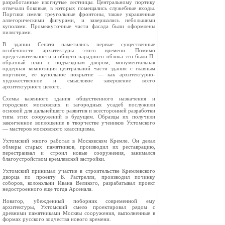
разработанные изогнутые лестницы. Центральному портику
отвечали боковые, в которых помещались служебные входы.
Портики имели треугольные фронтоны, также украшенные
аллегорическими фигурами, и завершались небольшими
куполами. Промежуточные части фасада были оформлены
пилястрами.
В здании Сената наметились первые существенные
особенности архитектуры этого времени. Помимо
представительности и общего парадного облика это были П-
образный план с подъездным двором, монументальная
ордерная композиция центральной части здания с главным
портиком, ее купольное покрытие — как архитектурно-
художественное и смысловое завершение всего
архитектурного целого.
Схемы казенного здания общественного назначения и
городских московских и загородных усадеб послужили
основой для дальнейшего развития и всесторонней разработки
типа этих сооружений в будущем. Образцы их получили
законченное воплощение в творчестве учеников Ухтомского
— мастеров московского классицизма.
Ухтомский много работал в Московском Кремле. Он делал
обмеры старых памятников, производил их реставрацию,
перестраивал и строил новые сооружения, занимался
благоустройством кремлевской застройки.
Ухтомский принимал участие в строительстве Кремлевского
дворца по проекту Б. Растрелли, производил починку
соборов, колокольни Ивана Великого, разрабатывал проект
недостроенного еще тогда Арсенала.
Новатор, убежденный поборник современной ему
архитектуры, Ухтомский смело проектировал рядом с
древними памятниками Москвы сооружения, выполненные в
формах русского зодчества нового времени.