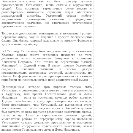
Величавая колокольня, как это было присуще лучшим
произведениям Ухтомского, тесно связана с окружающей
средой. Она составила гармоничное целое вместе с
разнообразным комплексом строений лавры, обогатила
монастырский ансамбль. Ухтомский создал глубоко
национальное произведение, связанное с традициями
древнерусского зодчества, но отвечающее эстетическим
идеалам своего времени.
Творческие достижения, воплощенные в колокольне Троице-
Сергиевой лавры, зодчий закрепил в проекте Воскресенской
башни. Она близка лаврской колокольне по замыслу, формам и
художественному образу.
В 1753 году Ухтомскому было поручено построить каменные
Красные ворота вместо сгоревших незадолго до того
деревянных ворот, возведенных Земцовым к коронации
Елизаветы Петровны. Они стояли на пересечении бывшей
Мясницкой и Садовой улиц. В своем проекте Ухтомский
сохранил основные членения и состав декора
предшествующих деревянных строений, живописность их
облика. Но формы новых ворот при переложении их в камень
приобрели монументальность и иной архитектурный смысл.
Произведением, которое ярко выразило тесную связь
Ухтомского с современностью и вместе с тем его устремления
к будущему, был проект Госпитального дома и Дома
Инвалидов — одна из последних крупных работ зодчего.
Трудно было бы найти среди архитекторов тех лет мастера,
более подходящего, чем Ухтомский, для выполнения этого
значительного по своим задачам проекта. Ансамбль должен
был состоять из ряда корпусов различного назначения, храма,
парка и пр. Опыт в строительстве деловых зданий,
многолетняя работа по переустройству города позволили
Ухтомскому создать детальное продуманное и мастерски
выполненное сооружение практического назначения, каким
явился проект Госпитального дома и Дома Инвалидов.