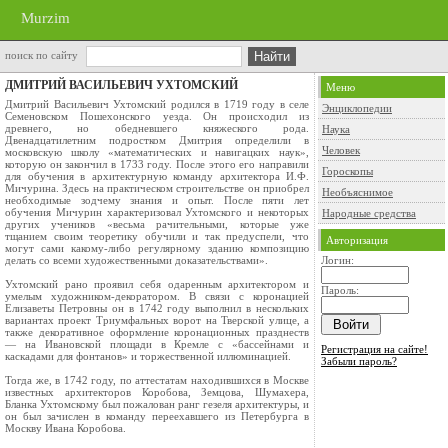
Murzim
поиск по сайту
ДМИТРИЙ ВАСИЛЬЕВИЧ УХТОМСКИЙ
Меню
Дмитрий Васильевич Ухтомский родился в 1719 году в селе
Энциклопедии
Семеновском Пошехонского уезда. Он происходил из
древнего, но обедневшего княжеского рода.
Наука
Двенадцатилетним подростком Дмитрия определили в
Человек
московскую школу «математических и навигацких наук»,
которую он закончил в 1733 году. После этого его направили
Гороскопы
для обучения в архитектурную команду архитектора И.Ф.
Мичурина. Здесь на практическом строительстве он приобрел
Необъяснимое
необходимые зодчему знания и опыт. После пяти лет
обучения Мичурин характеризовал Ухтомского и некоторых
Народные средства
других учеников «весьма рачительными, которые уже
тщанием своим теоретику обучили и так предуспели, что
Авторизация
могут сами какому-либо регулярному зданию композицию
делать со всеми художественными доказательствами».
Логин:
Ухтомский рано проявил себя одаренным архитектором и
Пароль:
умелым художником-декоратором. В связи с коронацией
Елизаветы Петровны он в 1742 году выполнил в нескольких
вариантах проект Триумфальных ворот на Тверской улице, а
также декоративное оформление коронационных празднеств
— на Ивановской площади в Кремле с «бассейнами и
Регистрация на сайте!
каскадами для фонтанов» и торжественной иллюминацией.
Забыли пароль?
Тогда же, в 1742 году, по аттестатам находившихся в Москве
известных архитекторов Коробова, Земцова, Шумахера,
Бланка Ухтомскому был пожалован ранг гезеля архитектуры, и
он был зачислен в команду переехавшего из Петербурга в
Москву Ивана Коробова.