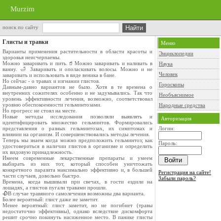
Murzim
поиск по сайту
Глисты и травки
Меню
Варианты применения растительности в области красоты и
Энциклопедии
здоровья неисчерпаемы.
Можно заваривать и пить.🥤Можно заваривать и наливать в
Наука
ванну. 🛁 Заваривать и ополаскивать волосы. Можно и не
Человек
заваривать и использовать в виде веника в бане.
Но сейчас - о травах и изгнании глистов.
Гороскопы
Давным-давно вариантов не было. Хотя в те времена о
внутренних сожителях особенно и не задумывались. Так что
Необъяснимое
уровень эффективности лечения, возможно, соответствовал
уровню обеспокоенности гельминтозами.
Народные средства
Но прогресс не стоял на месте.
Новые методы исследования позволяли выявлять и
Авторизация
идентифицировать множество гельминтов. Формировались
представления о разных гельминтозах, их симптомах и
Логин:
влиянии на организм. И совершенствовались методы лечения.
Теперь мы знаем когда можно предположить гельминтоз; как
Пароль:
удостовериться в наличии глистов в организме и определить
их видовую принадлежность.
Имеем современные лекарственные препараты и умеем
выбирать из них тот, который способен уничтожать
конкретного паразита максимально эффективно и, в большей
Регистрация на сайте!
части случаев, довольно быстро.
Забыли пароль?
Времена, когда вышивали при свечах, в гости ездили на
лошадях, а глистов пугали травами прошли.
🥀В случае травяного самолечения возможны два варианта.
Более вероятный: глист даже не заметит.
Менее вероятный: глист заметит, но не погибнет (травы
недостаточно эффективны), однако вследствие дискомфорта
решит срочно покинуть насиженное место. В панике глисты