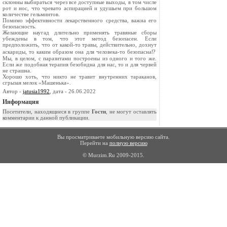
склонны выбираться через все доступные выходы, в том числе
рот и нос, что чревато аспирацией и удушьем при большом
количестве гельминтов.
Помимо эффективности лекарственного средства, важна его
безопасность.
Желающие наугад длительно применять травяные сборы
убеждены в том, что этот метод безопасен. Если
предположить, что от какой-то травы, действительно, дохнут
аскариды, то каким образом она для человека-то безопасна⁉️
Мы, в целом, с паразитами построены из одного и того же.
Если же подобная терапия безобидна для нас, то и для червей
не страшна.
Хорошо хоть, что никто не травит внутренних тараканов,
сгрызая мелок «Машенька».
Автор -
jatusia1992
, дата - 26.06.2022
Информация
Посетители, находящиеся в группе
Гости
, не могут оставлять
комментарии к данной публикации.
Вы просматриваете мобильную версию сайта.
Перейти на
полную версию
© Murzim.Ru 2009-2015.