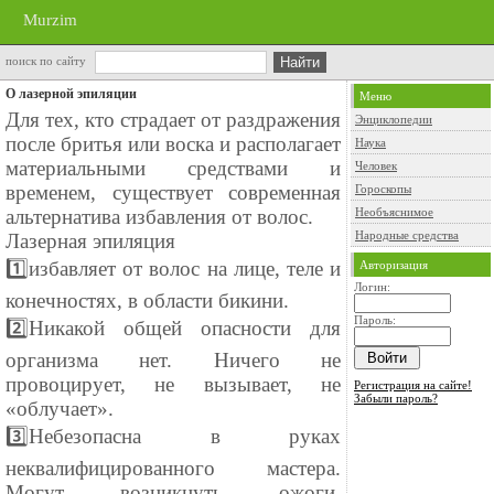
Murzim
поиск по сайту
О лазерной эпиляции
Меню
Для тех, кто страдает от раздражения
Энциклопедии
после бритья или воска и располагает
Наука
материальными средствами и
Человек
временем, существует современная
Гороскопы
альтернатива избавления от волос.
Необъяснимое
Народные средства
Лазерная эпиляция
1️⃣избавляет от волос на лице, теле и
Авторизация
Логин:
конечностях, в области бикини.
Пароль:
2️⃣Никакой общей опасности для
организма нет. Ничего не
провоцирует, не вызывает, не
Регистрация на сайте!
Забыли пароль?
«облучает».
3️⃣Небезопасна в руках
неквалифицированного мастера.
Могут возникнуть ожоги,