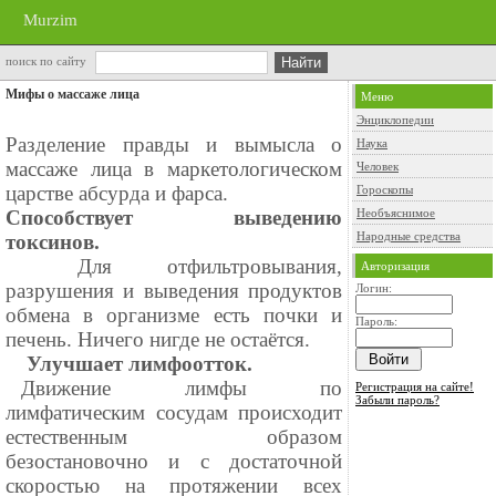
Murzim
поиск по сайту
Мифы о массаже лица
Меню
Энциклопедии
Разделение правды и вымысла о
Наука
массаже лица в маркетологическом
Человек
царстве абсурда и фарса.
Гороскопы
Способствует выведению
Необъяснимое
Народные средства
токсинов.
⠀ Для отфильтровывания,
Авторизация
разрушения и выведения продуктов
Логин:
обмена в организме есть почки и
Пароль:
печень. Ничего нигде не остаётся.
⠀ Улучшает лимфоотток.
⠀Движение лимфы по
Регистрация на сайте!
Забыли пароль?
лимфатическим сосудам происходит
естественным образом
безостановочно и с достаточной
скоростью на протяжении всех