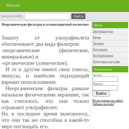
Murzim
поиск по сайту
Неорганические фильтры в солнцезащитной косметике
Меню
Энциклопедии
Защиту от ультрафиолета
Наука
обеспечивают два вида фильтров:
Человек
-неорганические (физические,
Гороскопы
минеральные) и
Необъяснимое
Народные средства
-органические (химические).
⠀И те и другие имеют свои плюсы,
Авторизация
минусы, и наиболее подходящий
Логин:
вариант использования.
Пароль:
⠀Неорганические фильтры раньше
называли физическими экранами, так
как считалось, что они только
Регистрация на сайте!
Забыли пароль?
отражают ультрафиолет.
Но в последнее время выяснилось,
что они так же способны в какой-то
мере поглощать его.