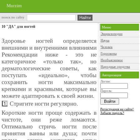
Murzim
поиск по сайту
10 "ДА" для ногтей
Меню
Энциклопедии
Здоровье ногтей определяется
Наука
внешними и внутренними влияниями
Человек
Рекомендации ниже - это не
Гороскопы
категоричное «только так», но
Необъяснимое
Народные средства
дерматологические советы, как
поступать «идеально», чтобы
Авторизация
сохранить ногти максимально
Логин:
крепкими и красивыми, которые вы
Пароль:
можете адаптировать к своей жизни.
1️⃣ Стригите ногти регулярно.
Регистрация на сайте!
Короткие ногти проще содержать в
Забыли пароль?
чистоте, они реже ломаются.
Оптимально стричь ногти после
принятия ванны или душа; почти