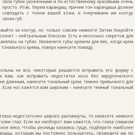
свои губки ухоженными и по-естественному красивыми очень
просто. Итак, берем карандаш, причем тон карандаша должен
совпадать с тоном вашей кожи, и очерчиваем им контур
своих губ.
 выйти за контур, но только совсем немного! Затем покройте
охнет – нейтральным блеском. Есть и несколько секретов для
нялась на губах. Увлажните губы кремом для век, когда крем
 тонального крема, поверх нанесите помаду.
вольны не все, некоторые решаются исправить его форму с
 вам, как исправить недостатки носа без хирургического
не длинным, нанесите тональный крем, темнее привычного для
са. Если нос кажется вам широким – нанесите темный тональный
 глаза недостаточно широко распахнуты, то нанесите немного
голки глаз. Если же наоборот вам кажется, что глаза слишком
ное веко. Чтобы ресницы казались гуще, подберите наиболее
андаш, которым вы постоянно пользуетесь, проведите им по