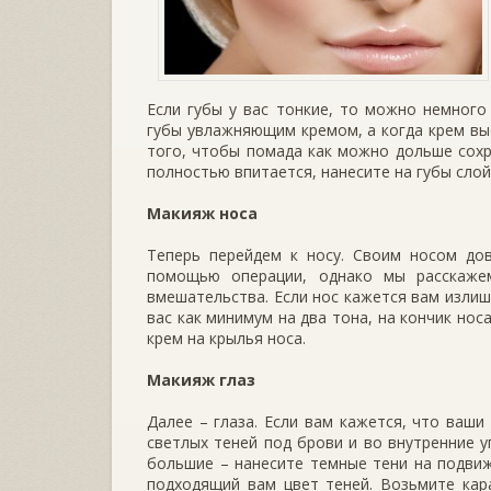
Если губы у вас тонкие, то можно немного
губы увлажняющим кремом, а когда крем выс
того, чтобы помада как можно дольше сохра
полностью впитается, нанесите на губы слой
Макияж носа
Теперь перейдем к носу. Своим носом до
помощью операции, однако мы расскажем
вмешательства. Если нос кажется вам излиш
вас как минимум на два тона, на кончик но
крем на крылья носа.
Макияж глаз
Далее – глаза. Если вам кажется, что ваши
светлых теней под брови и во внутренние у
большие – нанесите темные тени на подвиж
подходящий вам цвет теней. Возьмите кар