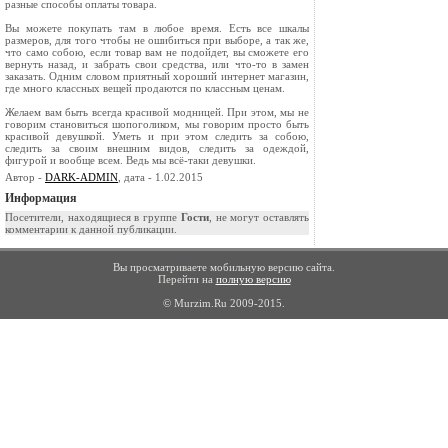
разные способы оплаты товара.
Вы можете покупать там в любое время. Есть все шкалы
размеров, для того чтобы не ошибиться при выборе, а так же,
что само собою, если товар вам не подойдет, вы сможете его
вернуть назад, и забрать свои средства, или что-то в замен
заказать. Одним словом приятный хороший интернет магазин,
где много классных вещей продаются по классным ценам.
Желаем вам быть всегда красивой модницей. При этом, мы не
говорим становиться шопоголиком, мы говорим просто быть
красивой девушкой. Уметь и при этом следить за собою,
следить за своим внешним видов, следить за одеждой,
фигурой и вообще всем. Ведь мы всё-таки девушки.
Автор -
DARK-ADMIN
, дата - 1.02.2015
Информация
Посетители, находящиеся в группе
Гости
, не могут оставлять
комментарии к данной публикации.
Вы просматриваете мобильную версию сайта.
Перейти на
полную версию
© Murzim.Ru 2009-2015.