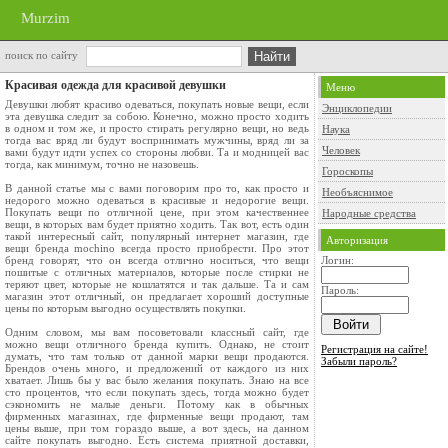
Murzim
поиск по сайту
Красивая одежда для красивой девушки
Меню
Девушки любят красиво одеваться, покупать новые вещи, если
Энциклопедии
эта девушка следит за собою. Конечно, можно просто ходить
в одном и том же, и просто стирать регулярно вещи, но ведь
Наука
тогда вас вряд ли будут воспринимать мужчины, вряд ли за
Человек
вами будут идти успех со стороны любви. Та и модницей вас
тогда, как минимум, точно не назовешь.
Гороскопы
В данной статье мы с вами поговорим про то, как просто и
Необъяснимое
недорого можно одеваться в красивые и недорогие вещи.
Покупать вещи по отличной цене, при этом качественнее
Народные средства
вещи, в которых вам будет приятно ходить. Так вот, есть один
такой интересный сайт, популярный интернет магазин, где
Авторизация
вещи бренда mochino всегда просто приобрести. Про этот
бренд говорят, что он всегда отлично носиться, что вещи
Логин:
пошитые с отличных материалов, которые после стирки не
теряют цвет, которые не кошлатятся и так дальше. Та и сам
Пароль:
магазин этот отличный, он предлагает хороший доступные
цены по которым выгодно осуществлять покупки.
Одним словом, мы вам посоветовали классный сайт, где
можно вещи отличного бренда купить. Однако, не стоит
Регистрация на сайте!
думать, что там только от данной марки вещи продаются.
Забыли пароль?
Брендов очень много, и предложений от каждого из них
хватает. Лишь бы у вас было желания покупать. Знаю на все
сто процентов, что если покупать здесь, тогда можно будет
сэкономить не малые деньги. Потому как в обычных
фирменных магазинах, где фирменные вещи продают, там
цены выше, при том гораздо выше, а вот здесь, на данном
сайте покупать выгодно. Есть система приятной доставки,