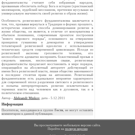
фундаменталисты считают себя избранным народом,
призванным обеспечить победу Бога в истории (христианский
милленаризм, иудейский мессианизм, претензии мусульман на
универсальную значимость своей религии и образа жизни).
Особенность религиозного фундаментализма заключается в
том, что, призывая вернуться к Традиции в формах прошлого,
исторически изжитого способа доминирования религии в
жизни общества, он является, в отличие от консерватизма в
обычном понимании, современным проектом построения
"нового мирового порядка", основанного на отвержении
принципов гуманизма и демократии и утверждении
тоталитарной религиозной идеологии с использованием
технических средств современной цивилизации. Исходя из
религиозной аксиомы греховности человека, его
неспособности адекватно воспринять божественный призыв и
следовать законам, ниспосланным свыше, религиозные
фундаменталисты предлагают восстановить в мире порядок,
опирающийся на абсолютный авторитет действующей от
имени Бога религиозной власти, лишая общество завоеванного
в последние столетия права на автономию. Религиозный
фундаментализм есть радикальное неприятие характерного
для современной эпохи разделения светского и религиозного
и попытка интерпретировать религию исключительно в
терминах власти над человеком как в духовном, так и в
политическом отношении.
Автор -
Aleksandr Minkov
, дата - 5.12.2011
Информация
Посетители, находящиеся в группе
Гости
, не могут оставлять
комментарии к данной публикации.
Вы просматриваете мобильную версию сайта.
Перейти на
полную версию