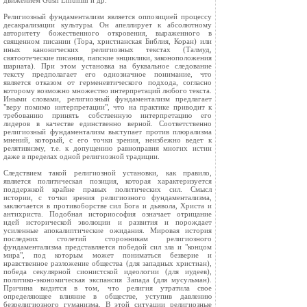
движением Gush Emunim и др.
Религиозный фундаментализм является оппозицией процессу
десакрализации культуры. Он апеллирует к абсолютному
авторитету божественного откровения, выраженного в
священном писании (Тора, христианская Библия, Коран) или
иных канонических религиозных текстах (Талмуд,
святоотеческие писания, папские энциклики, законоположения
шариата). При этом установка на буквальное следование
тексту предполагает его однозначное понимание, что
является отказом от герменевтического подхода, согласно
которому возможно множество интерпретаций любого текста.
Иными словами, религиозный фундаментализм предлагает
"веру помимо интерпретации", что на практике приводит к
требованию принять собственную интерпретацию его
лидеров в качестве единственно верной. Соответственно
религиозный фундаментализм выступает против плюрализма
мнений, который, с его точки зрения, неизбежно ведет к
релятивизму, т.е. к допущению равноправия многих истин
даже в пределах одной религиозной традиции.
Следствием такой религиозной установки, как правило,
является политическая позиция, которая характеризуется
поддержкой крайне правых политических сил. Смысл
истории, с точки зрения религиозного фундаментализма,
заключается в противоборстве сил Бога и дьявола, Христа и
антихриста. Подобная историософия означает отрицание
идей исторической эволюции и развития и порождает
усиленные апокалиптические ожидания. Мировая история
последних столетий сторонникам религиозного
фундаментализма представляется победой сил зла и "концом
мира", под которым может пониматься безверие и
нравственное разложение общества (для западных христиан),
победа секулярной сионистской идеологии (для иудеев),
политико-экономическая экспансия Запада (для мусульман).
Причина видится в том, что религия утратила свое
определяющее влияние в обществе, уступив давлению
безрелигиозного гуманизма. В этой ситуации религиозные