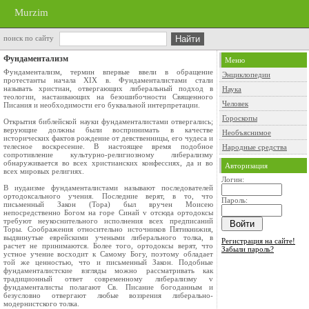
Murzim
поиск по сайту
Фундаментализм
Меню
Фундаментализм, термин впервые ввели в обращение
Энциклопедии
протестанты начала XIX в. Фундаменталистами стали
называть христиан, отвергающих либеральный подход в
Наука
теологии, настаивающих на безошибочности Священного
Человек
Писания и необходимости его буквальной интерпретации.
Гороскопы
Открытия библейской науки фундаменталистами отвергались;
верующие должны были воспринимать в качестве
Необъяснимое
исторических фактов рождение от девственницы, его чудеса и
телесное воскресение. В настоящее время подобное
Народные средства
сопротивление культурно-религиозному либерализму
обнаруживается во всех христианских конфессиях, да и во
Авторизация
всех мировых религиях.
Логин:
В иудаизме фундаменталистами называют последователей
ортодоксального учения. Последние верят, в то, что
Пароль:
письменный Закон (Тора) был вручен Моисею
непосредственно Богом на горе Синай v отсюда ортодоксы
требуют неукоснительного исполнения всех предписаний
Торы. Соображения относительно источников Пятикнижия,
выдвинутые еврейскими учеными либерального толка, в
Регистрация на сайте!
расчет не принимаются. Более того, ортодоксы верят, что
Забыли пароль?
устное учение восходит к Самому Богу, поэтому обладает
той же ценностью, что и письменный Закон. Подобные
фундаменталистские взгляды можно рассматривать как
традиционный ответ современному либерализму v
фундаменталисты полагают Св. Писание богоданным и
безусловно отвергают любые воззрения либерально-
модернистского толка.