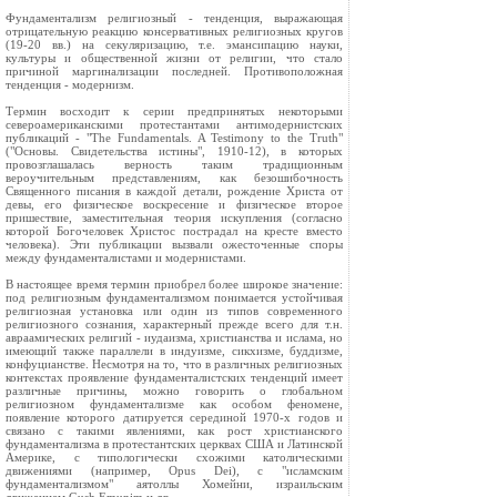
Фундаментализм религиозный - тенденция, выражающая
отрицательную реакцию консервативных религиозных кругов
(19-20 вв.) на секуляризацию, т.е. эмансипацию науки,
культуры и общественной жизни от религии, что стало
причиной маргинализации последней. Противоположная
тенденция - модернизм.
Термин восходит к серии предпринятых некоторыми
североамериканскими протестантами антимодернистских
публикаций - "The Fundamentals. A Testimony to the Truth"
("Основы. Свидетельства истины", 1910-12), в которых
провозглашалась верность таким традиционным
вероучительным представлениям, как безошибочность
Священного писания в каждой детали, рождение Христа от
девы, его физическое воскресение и физическое второе
пришествие, заместительная теория искупления (согласно
которой Богочеловек Христос пострадал на кресте вместо
человека). Эти публикации вызвали ожесточенные споры
между фундаменталистами и модернистами.
В настоящее время термин приобрел более широкое значение:
под религиозным фундаментализмом понимается устойчивая
религиозная установка или один из типов современного
религиозного сознания, характерный прежде всего для т.н.
авраамических религий - иудаизма, христианства и ислама, но
имеющий также параллели в индуизме, сикхизме, буддизме,
конфуцианстве. Несмотря на то, что в различных религиозных
контекстах проявление фундаменталистских тенденций имеет
различные причины, можно говорить о глобальном
религиозном фундаментализме как особом феномене,
появление которого датируется серединой 1970-х годов и
связано с такими явлениями, как рост христианского
фундаментализма в протестантских церквах США и Латинской
Америке, с типологически схожими католическими
движениями (например, Opus Dei), с "исламским
фундаментализмом" аятоллы Хомейни, израильским