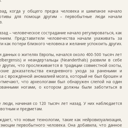
.
зад, когда у общего предка человека и шимпанзе начало
мотивы для помощи другим – первобытные люди начали
в.
азад – человеческое сострадание начало регулироваться, как
нием. Представители человечества начали ухаживать за
и как потери близкого человека и желание успокоить других.
и данных о жителях Европы, начался около 400-500 тысяч лет
lbergensis) и неандертальцы (Neanderthals) развили в себе
 других, что прослеживается в традиции совместной охоты,
еские доказательства ежедневного ухода за ранеными и
ка с врождённой аномалией мозга, который не был брошен и
 отмечают, что археологами был обнаружен слепой на один
рованными ногами, о котором должны были заботиться в
 люди, начиная со 120 тысяч лет назад. У них наблюдается
ивотным и предметам.
ждает, что новые технологии, такие как нейровизуализация,
 эмоции первобытного человека. Она добавила, что данное