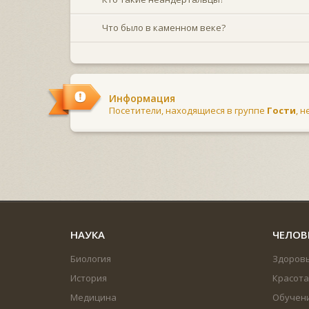
Что было в каменном веке?
Информация
Посетители, находящиеся в группе
Гости
, 
НАУКА
ЧЕЛОВ
Биология
Здоров
История
Красота
Медицина
Обучен