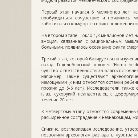
модели развития человеческого сострадания
Первый этап начался 6 миллионов лет на
пробуждаться сочувствие и появились 
заботиться о комфорте своих соплеменнико
На втором этапе – окло 1,8 миллионов лет н
эмоция, связанная с рациональным мышле
больными, появилось осознание факта смерт
Третий этап, который базируется на изучени
назад. Гедельбергский человек (Homo heide
чувство ответственности за благосостояние
например. Также существуют археологич
немощными (к ним относятся останки ребён
прожил до 5-6 лет). Исследователи также
глаз, сухорукий неандерталец с деформи
течение 20 лет.
К четвёртому этапу относятся современные
расширенное сострадание к незнакомцам, ж
Спикинс, возглавившая исследование, утвер
позволили археологам разгадать чувства и