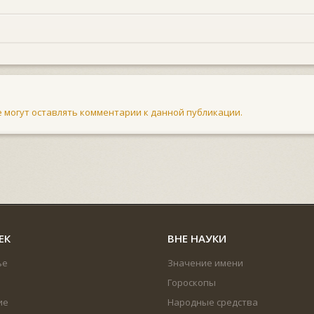
не могут оставлять комментарии к данной публикации.
ЕК
ВНЕ НАУКИ
ье
Значение имени
Гороскопы
ие
Народные средства