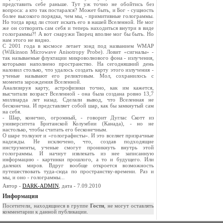
представить себе раньше. Тут уж точно не обойтись без
вопроса: а кто так постарался? Может быть, и Бог - сущность
более высокого порядка, чем мы, - примитивные голограммы.
Но тогда вряд ли стоит искать его в нашей Вселенной. Не мог
же он сотворить сам себя и теперь находиться внутри в виде
голограммы?! А вот снаружи Творец вполне мог бы быть. Но
нам этого не видно.
С 2001 года в космосе летает зонд под названием WMAP
(Wilkinson Microwave Anisotropy Probe). Ловит «сигналы» -
так называемые флуктации микроволнового фона - излучения,
которыми наполнено пространство. На сегодняшний день
наловил столько, что удалось создать карту этого излучения -
ученые называют его реликтовым. Мол, сохранилось с
момента зарождения Вселенной.
Анализируя карту, астрофизики точно, как им кажется,
высчитали возраст Вселенной - она была создана ровно 13,7
миллиарда лет назад. Сделали вывод, что Вселенная не
бесконечна. И представляет собой шар, как бы замкнутый сам
на себя.
- Шар, конечно, огромный, - говорит Дуглас Скотт из
университета Британской Колумбии (Канада), - но не
настолько, чтобы считать его бесконечным.
О шаре толкуют и «голографисты». И это вселяет призрачные
надежды. Не исключено, что, создав подходящие
инструменты, ученые смогут проникнуть внутрь этой
голограммы. И начнут извлекать из нее записанную
информацию - картинки прошлого, а то и будущего. Или
далеких миров. Вдруг вообще откроется возможность
путешествовать туда-сюда по пространству-времени. Раз и
мы, и оно - голограммы...
Автор -
DARK-ADMIN
, дата - 7.09.2010
Информация
Посетители, находящиеся в группе
Гости
, не могут оставлять
комментарии к данной публикации.