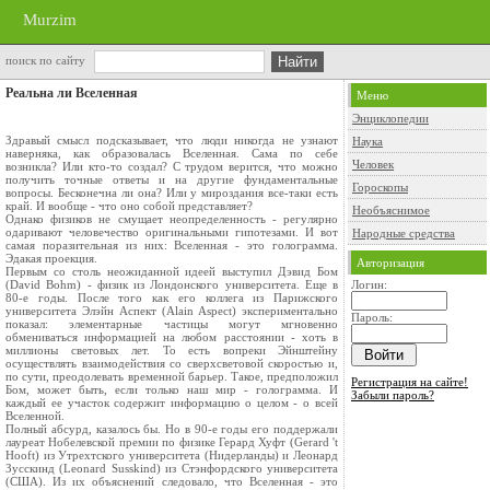
Murzim
поиск по сайту
Реальна ли Вселенная
Меню
Энциклопедии
Здравый смысл подсказывает, что люди никогда не узнают
Наука
наверняка, как образовалась Вселенная. Сама по себе
Человек
возникла? Или кто-то создал? С трудом верится, что можно
получить точные ответы и на другие фундаментальные
Гороскопы
вопросы. Бесконечна ли она? Или у мироздания все-таки есть
край. И вообще - что оно собой представляет?
Необъяснимое
Однако физиков не смущает неопределенность - регулярно
одаривают человечество оригинальными гипотезами. И вот
Народные средства
самая поразительная из них: Вселенная - это голограмма.
Эдакая проекция.
Авторизация
Первым со столь неожиданной идеей выступил Дэвид Бом
(David Bohm) - физик из Лондонского университета. Еще в
Логин:
80-е годы. После того как его коллега из Парижского
университета Элэйн Аспект (Alain Aspect) экспериментально
Пароль:
показал: элементарные частицы могут мгновенно
обмениваться информацией на любом расстоянии - хоть в
миллионы световых лет. То есть вопреки Эйнштейну
осуществлять взаимодействия со сверхсветовой скоростью и,
по сути, преодолевать временной барьер. Такое, предположил
Регистрация на сайте!
Бом, может быть, если только наш мир - голограмма. И
Забыли пароль?
каждый ее участок содержит информацию о целом - о всей
Вселенной.
Полный абсурд, казалось бы. Но в 90-е годы его поддержали
лауреат Нобелевской премии по физике Герард Хуфт (Gerard 't
Hooft) из Утрехтского университета (Нидерланды) и Леонард
Зусскинд (Leonard Susskind) из Стэнфордского университета
(США). Из их объяснений следовало, что Вселенная - это