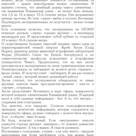
момент, когда «изображение» покажется составленным из
пикселей - эдаких невообразимо мелких элементиков. И
принято считать, что линейный размер такого элементика -
так называемая Планковская длина - не может быть меньше,
чем 1,6 на 10 в минус 35-й степени метра. Она несравненно
меньше протона. Из этих «зерен» якобы и состоит Вселенная.
Подтвердить экспериментально не получается - можно только
верить.
Есть основания полагать, что эксперименты на GEO600
показали: реально «зерна» гораздо крупнее - в миллиарды
миллиардов раз. И представляют собой кубики со стороной
10 в минус 16-й степени метра.
О существовании больших пикселей недавно заявил один из
первооткрывателей темной энергии -Крейг Хоган (Craig
Hogan), директор центра квантовой астрофизики лаборатории
Ферми (Fermilab's Center for Particle Astrophysics) и по
совместительству профессор астрономии и астрофизики
университета Чикаго. Предположил, что на них могли
натолкнуться в экспериментах по ловле гравитационных волн.
Поинтересовался, не наблюдают ли коллеги нечто странное -
вроде помех. И получил ответ - наблюдают. И как раз помехи
- некий «шум», который мешает дальнейшей работе.
Хоган считает, что исследователи обнаружили те самые
крупные пиксели ткани пространства-времени - они-то и
«шумят», сотрясаясь.
Хоган представляет Вселенную в виде сферы, поверхность
которой покрыта элементиками Планковской длины. И каждый
несет в себе единицу информации - бит. А то, что внутри, -
созданная ими голограмма.
Тут, конечно, есть парадокс. Согласно голографическому
принципу количество информации, которая содержится на
поверхности сферы, должно совпадать с количеством внутри.
А ее - в объеме - явно больше.
Не беда, полагает ученый. Если «внутренние» пиксели
окажутся гораздо крупнее «внешних», то искомое равенство
будет соблюдено. А так и вышло. В смысле размеров.
Рассказывая о голограмме, ученые - а их уже много - придали
мирозданию еще более затейливую суть, чем можно было