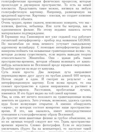
голографическая проекция физических процессов, которые
происходят в двумерном пространстве. То есть на некой
плоскости. Представить такое можно, взглянув на любую
голографическую картинку. Например, размещенную на
кредитной карточке. Картинка - плоская, но создает иллюзию
трехмерного объекта.
Очень трудно, прямо скажем, невозможно поверить, что мы -
иллюзия, фантом, небылица. Или хотя бы матрица, как в
одноименном фильме. Но этому недавно нашлось почти
материальное подтверждение.
В Германии под Ганновером вот уже седьмой год работает
гигантский интерферометр - прибор под названием GEO600.
По масштабам он лишь немного уступает скандальному
адронному коллайдеру. С помощью интерферометра физики
намерены поймать так называемые гравитационные волны - те,
которые должны существовать, если верить выводам теории
относительности Эйнштейна. Они - эдакая рябь ткани
пространства-времени, которая обязана возникать от каких-
нибудь катаклизмов во Вселенной вроде взрывов сверхновых.
Подобно кругам на воде от камушка.
Суть ловли проста. Два лазерных луча направляют
перпендикулярно друг другу по трубам длиной 600 метров.
Потом сводят в один. И смотрят на результат - на
интерфериционную картину. Если волна придет, то она
сожмет пространство в одном направлении и растянет в
перпендикулярном. Расстояния, пробегаемые лучами,
изменятся. И это будет видно на той самой картинке.
Увы, за семь лет ничего похожего на гравитационные волны
заметить не удалось. Зато ученым, возможно, удалось сделать
куда более волнующее открытие. А именно обнаружить
«зерна», из которых состоит конкретно наше пространство-
время. И это, как оказалось, имеет непосредственное
отношение к голографическому образу Вселенной.
Да простят меня квантовые физики за грубое объяснение, но
из их заумных теорий следует вот что. Ткань пространства-
времени зерниста. Словно фотография. Если ее неустанно
увеличивать (будто бы на компьютере), то наступит такой