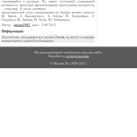
стремящийся к распаду. На смену системной социальной
реальности приходит фрагментарная виртуальная реальность
– симулакр. К числу активных
представителей этого направления на Западе можно отнести
Ж. Барта, З. Бжезинского, Х. Блума, Ж. Бодрийяра, Э.
Гидденса, Ж. Лакана, М. Фуко, Ю. Хабермаса.
Автор -
jatusia1992
, дата - 5.08.2015
Информация
Посетители, находящиеся в группе
Гости
, не могут оставлять
комментарии к данной публикации.
Вы просматриваете мобильную версию сайта.
Перейти на
полную версию
© Murzim.Ru 2009-2015.