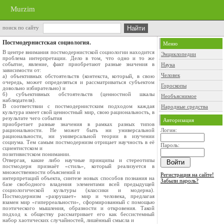
Murzim
поиск по сайту
Постмодернистская социология.
Меню
В центре внимания постмодернистской социологии находится
Энциклопедии
проблема интерпретации. Дело в том, что одно и то же
событие, явление, факт приобретают разные значения в
Наука
зависимости от:
Человек
а) объективных обстоятельств (контекста, который, в свою
очередь, может определяться и рассматриваться субъектом
Гороскопы
довольно избирательно) и
б) субъективных обстоятельств (ценностной шкалы
Необъяснимое
наблюдателя).
В соответствии с постмодернистским подходом каждая
Народные средства
культура имеет свой ценностный мир, свою рациональность, в
результате чего события
Авторизация
приобретает разные значения в рамках разных типов
рациональности. Не может быть ни универсальной
Логин:
рациональности, ни универсальной теории в изучении
социума. Тем самым постмодернизм отрицает научность в её
Пароль:
сциентистском и
позитивистском понимании.
Отвергая, какие либо научные принципы и стереотипы
постмодерн признаёт «стиль», который реализуется в
множественности объяснений и
Регистрация на сайте!
интерпретаций объекта, синтезе новых способов познания на
Забыли пароль?
базе свободного владения элементами всей предыдущей
социологической культуры (классики и модерна).
Постмодернизм «разрушает» мир и человека, предлагая
взамен мир «гиперреальности», сформированный с помощью
поэтического мышления, образности и откровения. Такой
подход к обществу рассматривает его как бессистемный
набор хаотических случайностей, лишённый смысла и