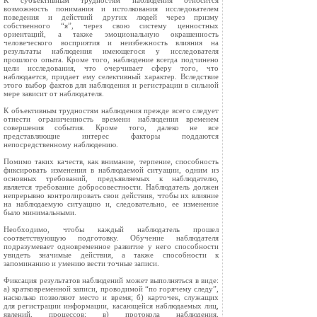
К субъективным трудностям наблюдения относится
возможность понимания и истолкования исследователем
поведения и действий других людей через призму
собственного “я”, через свою систему ценностных
ориентаций, а также эмоциональную окрашенность
человеческого восприятия и неизбежность влияния на
результаты наблюдения имеющегося у исследователя
прошлого опыта. Кроме того, наблюдение всегда подчинено
цели исследования, что очерчивает сферу того, что
наблюдается, придает ему селективный характер. Вследствие
этого выбор фактов для наблюдения и регистрации в сильной
мере зависит от наблюдателя.
К объективным трудностям наблюдения прежде всего следует
отнести ограниченность времени наблюдения временем
совершения события. Кроме того, далеко не все
представляющие интерес факторы поддаются
непосредственному наблюдению.
Помимо таких качеств, как внимание, терпение, способность
фиксировать изменения в наблюдаемой ситуации, одним из
основных требований, предъявляемых к наблюдателю,
является требование добросовестности. Наблюдатель должен
непрерывно контролировать свои действия, чтобы их влияние
на наблюдаемую ситуацию и, следовательно, ее изменение
было минимальными.
Необходимо, чтобы каждый наблюдатель прошел
соответствующую подготовку. Обучение наблюдателя
подразумевает одновременное развитие у него способности
увидеть значимые действия, а также способности к
запоминанию и умению вести точные записи.
Фиксация результатов наблюдений может выполняться в виде:
а) кратковременной записи, проводимой “по горячему следу”,
насколько позволяют место и время; б) карточек, служащих
для регистрации информации, касающейся наблюдаемых лиц,
явлений, процессов; в) протокола наблюдения,