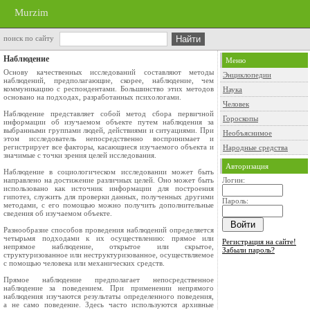
Murzim
поиск по сайту
Наблюдение
Меню
Основу качественных исследований составляют методы
Энциклопедии
наблюдений, предполагающие, скорее, наблюдение, чем
коммуникацию с респондентами. Большинство этих методов
Наука
основано на подходах, разработанных психологами.
Человек
Наблюдение представляет собой метод сбора первичной
Гороскопы
информации об изучаемом объекте путем наблюдения за
выбранными группами людей, действиями и ситуациями. При
Необъяснимое
этом исследователь непосредственно воспринимает и
регистрирует все факторы, касающиеся изучаемого объекта и
Народные средства
значимые с точки зрения целей исследования.
Авторизация
Наблюдение в социологическом исследовании может быть
направлено на достижение различных целей. Оно может быть
Логин:
использовано как источник информации для построения
гипотез, служить для проверки данных, полученных другими
Пароль:
методами, с его помощью можно получить дополнительные
сведения об изучаемом объекте.
Разнообразие способов проведения наблюдений определяется
четырьмя подходами к их осуществлению: прямое или
Регистрация на сайте!
непрямое наблюдение, открытое или скрытое,
Забыли пароль?
структуризованное или неструктуризованное, осуществляемое
с помощью человека или механических средств.
Прямое наблюдение предполагает непосредственное
наблюдение за поведением. При применении непрямого
наблюдения изучаются результаты определенного поведения,
а не само поведение. Здесь часто используются архивные