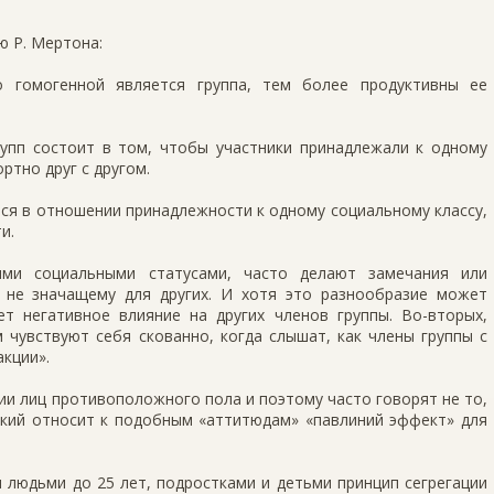
ю Р. Мертона:
о гомогенной является группа, тем более продуктивны ее
пп состоит в том, чтобы участники принадлежали к одному
ртно друг с другом.
я в отношении принадлежности к одному социальному классу,
и.
ыми социальными статусами, часто делают замечания или
 не значащему для других. И хотя это разнообразие может
ет негативное влияние на других членов группы. Во-вторых,
 чувствуют себя скованно, когда слышат, как члены группы с
кции».
ии лиц противоположного пола и поэтому часто говорят не то,
вский относит к подобным «аттитюдам» «павлиний эффект» для
 людьми до 25 лет, подростками и детьми принцип сегрегации