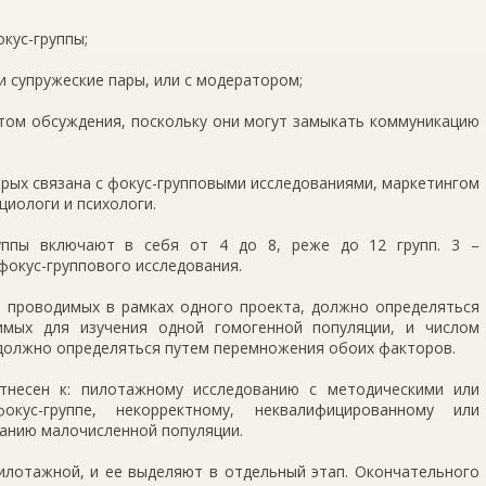
окус-группы;
ти супружеские пары, или с модератором;
етом обсуждения, поскольку они могут замыкать коммуникацию
орых связана с фокус-групповыми исследованиями, маркетингом
циологи и психологи.
руппы включают в себя от 4 до 8, реже до 12 групп. 3 –
фокус-группового исследования.
п, проводимых в рамках одного проекта, должно определяться
имых для изучения одной гомогенной популяции, и числом
 должно определяться путем перемножения обоих факторов.
тнесен к: пилотажному исследованию с методическими или
кус-группе, некорректному, неквалифицированному или
анию малочисленной популяции.
илотажной, и ее выделяют в отдельный этап. Окончательного