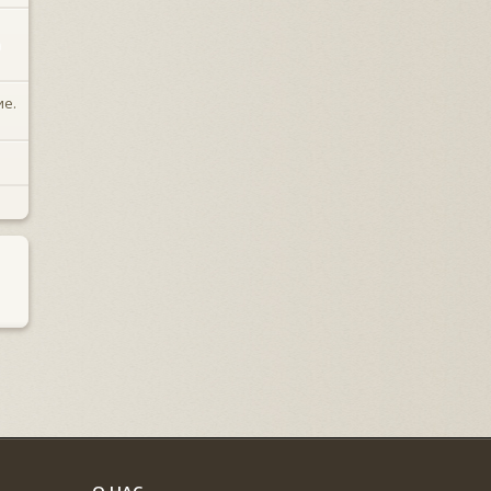
а
ие.
О НАС