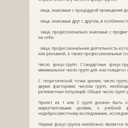
· лица, знакомые с процедурой проведения ф
· лица, знакомые друг с другом, в особеннос
· лица, профессионально знакомые с предм
на себе;
· лица, профессиональная деятельность кот
или рекламой, а также профессиональные со
Число фокус-групп. Стандартные фокус-г
минимальное число групп для «настоящего» 
С теоретической точки зрения, число груп
двумя факторами: числом групп, необход
релевантных популяций. Общее число групп
Проект из 1 или 2 групп должен быть о
маркетинговыми целями, к учебной фо
недобросовестному исследованию, исследов
Первая фокус-группа неизбежно является п