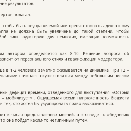
ние результатов.
Мертон полагал:
, чтобы быть неуправляемой или препятствовать адекватному
руппа не должна быть увеличена до такой степени, чтобы
обой лишь аудиторию для немногих, имеющих возможность
вом автором определяется как 8-10. Решение вопроса об
ависит от персонального стиля и квалификации модератора.
ца в 1-2 человека заметно сказывается на динамике. При 12 –
репликами начинает осуществляться между небольшим числом
ный дефицит времени, отведенного для выступления. «Острый
й – мобилизует» . Ощущаемая всеми напряженность бюджета
 тех, кто хотел бы узурпировать право высказываться.
ет и число представленных мнений, а это ведет к обеднению
что она пойдет каким-то нетипичным путем.