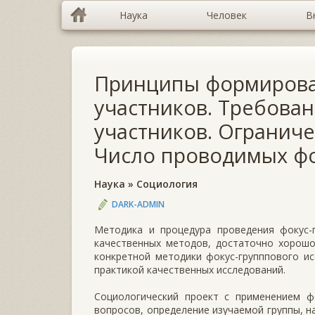
Наука
Человек
В
Принципы формирован
участников. Требован
участников. Ограниче
Число проводимых фо
Наука
»
Социология
DARK-ADMIN
Методика и процедура проведения фокус-г
качественных методов, достаточно хорошо
конкретной методики фокус-групппового и
практикой качественных исследований.
Социологический проект с применением фо
вопросов, определение изучаемой группы, н