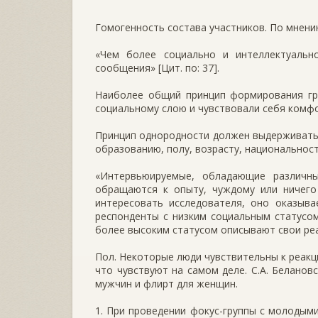
Гомогенность состава участников. По мнени
«Чем более социально и интеллектуальн
сообщения» [Цит. по: 37].
Наиболее общий принцип формирования гру
социальному слою и чувствовали себя комфо
Принцип однородности должен выдерживатьс
образованию, полу, возрасту, национальност
«Интервьюируемые, обладающие различн
обращаются к опыту, чуждому или ничего
интересовать исследователя, оно оказыва
респонденты с низким социальным статусом
более высоким статусом описывают свои реа
Пол. Некоторые люди чувствительны к реакц
что чувствуют на самом деле. С.А. Белано
мужчин и флирт для женщин.
1. При проведении фокус-группы с молодыми