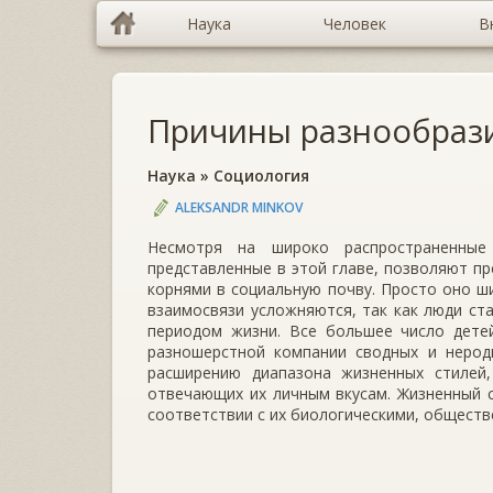
Наука
Человек
В
Причины разнообраз
Наука
»
Социология
ALEKSANDR MINKOV
Несмотря на широко распространенные
представленные в этой главе, позволяют пр
корнями в социальную почву. Просто оно ш
взаимо­связи усложняются, так как люди ст
периодом жизни. Все большее число детей
разношерстной компании сводных и нерод
расширению диапа­зона жизненных стилей
отвечающих их личным вкусам. Жизненный 
соответствии с их биологическими, общест