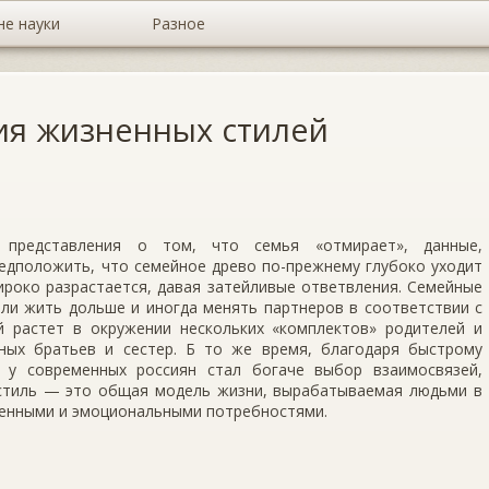
не науки
Разное
ия жизненных стилей
 представления о том, что семья «отмирает», данные,
едположить, что семейное древо по-прежнему глу­боко уходит
ироко разрастается, давая затейливые ответвления. Семейные
али жить дольше и иногда менять партнеров в соответствии с
 растет в окружении нескольких «комплектов» роди­телей и
ных братьев и сестер. Б то же время, благодаря быстрому
, у современных россиян стал богаче выбор взаимосвязей,
стиль — это общая модель жизни, вырабатываемая людьми в
венными и эмоцио­нальными потребностями.