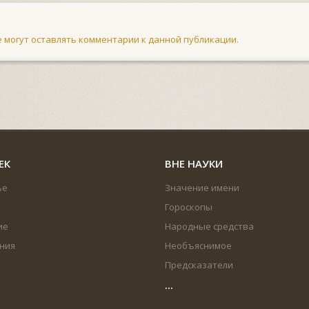
не могут оставлять комментарии к данной публикации.
ЕК
ВНЕ НАУКИ
ье
Значение имени
Гороскопы
ие
Народные средства
ния
Необъяснимое
Предсказатели
...