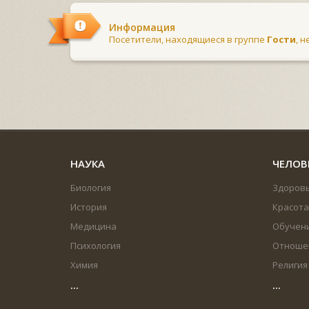
Информация
Посетители, находящиеся в группе
Гости
, 
НАУКА
ЧЕЛОВ
Биология
Здоров
История
Красота
Медицина
Обучен
Психология
Отноше
Химия
Религия
...
...