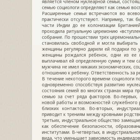
является членом нуклеарной семьи, состоящей
семью социологи определяют как семью вос
Расширенные семьи встречаются во всево
практически отсутст­вуют. Например, так 
части Индии до ее колонизации Британией
проходила ритуальную церемонию «вступле
собрание. По прошествии трех церемониальн
становилась свободной и могла выбирать 
женщины регулярно дарили ей подарки по ус
женщины рождался ребенок, одни из ее
выплачивал ей определенную сумму и тем с
мужчина не имел никаких экономических, со
отношению к ребенку. Ответствен­ность за р
В течение некоторого времени социологи по
одновременно спо­собствуя развитию нукле
состояния семей во многих стра­нах мира п
семью за счет ряда факторов. Во-первых,
новой работы и возможностей служебного р
близких контактов. Во-вто­рых, индустри
приводит к трениям между кровными родстве
третьих, индустриальное общество замещае
как обеспечение без­опасности, образова
институтами. В-четвертых, в индустриаль­н
вида, что уменьшает зависимость индивидов 