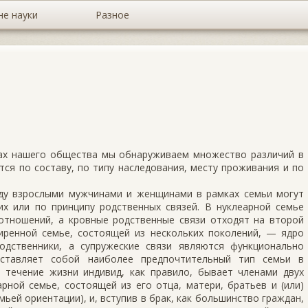
не науки
Разное
ках нашего общества мы обнаруживаем множество различий в
ся по составу, по типу наследования, месту проживания и по
у взрослыми мужчи­нами и женщинами в рамках семьи могут
их или по принципу родственных связей. В нуклеарной семье
отношений, а кровные родственные связи отходят на вто­рой
иренной семье, состоящей из нескольких поколений, — ядро
дственники, а супружеские связи являются функционально
дставляет собой наиболее предпочтительный тип семьи в
 течение жизни ин­дивид, как правило, бывает членами двух
рной семье, состоящей из его отца, мате­ри, братьев и (или)
ьей ориентации), и, вступив в брак, как большинство граждан,