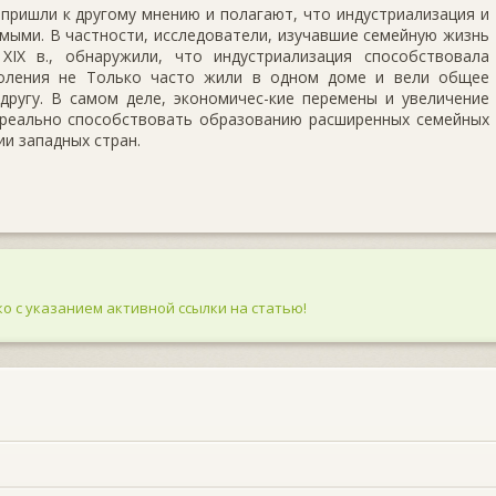
пришли к дру­гому мнению и полагают, что индустриализация и
ыми. В частности, исследовате­ли, изучавшие семейную жизнь
IX в., обнаружили, что индустриализация способ­ствовала
коления не Только часто жили в одном доме и вели общее
другу. В самом деле, экономичес-кие перемены и увеличение
 реально способствовать образованию расширенных се­мейных
и запад­ных стран.
о с указанием активной ссылки на статью!