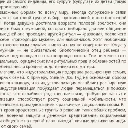
 из само­го индивида, его супруги (супруга) и их детей (такую
произведения).
зможных формах по всему миру. Иногда супружеские связи
было в кастовой группе найяр, проживавшей в юго-восточной
. Когда девушка достигала возраста половой зрелости, она
ния в брак с мужчиной, которого выбирало для нее общинное
ых дней она проходила другой ритуал — «развода», после чего
себе «приходящих мужей», или любовников. Хотя любовники
тановлен­ным случаям, никто из них не содержал ее. Когда у
 мужчин — не обязательно биологический отец ребенка —
амым подтверждал его законорожденность. Тем не менее этот
циальных, юридичес­ких или ритуальных прав и обязанностей по
ебенка несли кровные родственники его матери.
лагали, что инду­стриализация подорвала расширенную семью,
арных семей. К примеру, Уильям Дж. Гуд на основании обзора
ришел к выводу, что индустриализация ослабляет расширенную
 инду­стриализация побуждает людей перемещаться в поисках
оста, что ослабляет родст­венные связи, требующие частых и
ализация способствует росту социальной мобиль­ности, что
нника­ми, принадлежащими к различным социальным слоям. В -
т кровнородственные группы в решении таких общих проблем,
ние, военная защита и денежное кредитова­ние, социальными
ом обществе на первый план выходят личные достижения инди­
от своих семей.