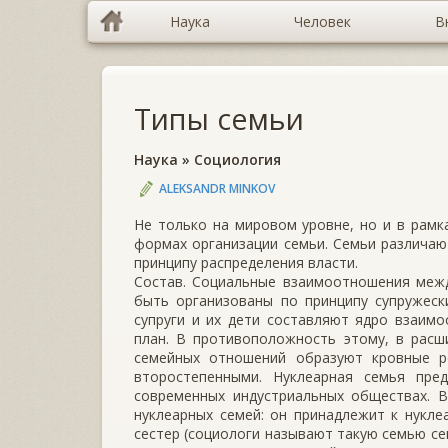
Наука
Человек
В
Типы семьи
Наука
»
Социология
ALEKSANDR MINKOV
Не только на мировом уровне, но и в рам
формах организации семьи. Семьи различают
принципу распределения власти.
Состав. Социальные взаимоотношения межд
быть организованы по принципу супружеск
супруги и их дети составляют ядро взаимо
план. В противоположность этому, в расш
семейных отношений образуют кровные ро
второстепенными. Нуклеарная семья пре
современных индустриальных обществах. В
нуклеарных семей: он принадлежит к нуклеа
сестер (социологи называют такую семью сем