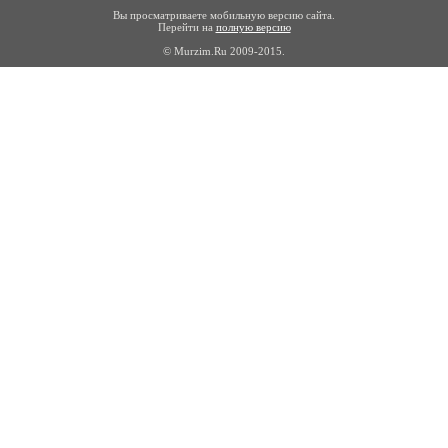
Вы просматриваете мобильную версию сайта.
Перейти на
полную версию
© Murzim.Ru 2009-2015.