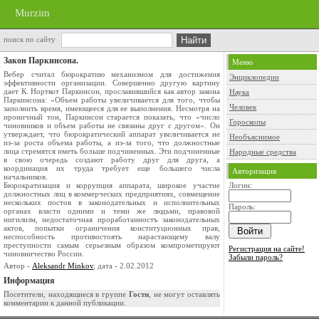
Murzim
поиск по сайту
Закон Паркинсона.
Меню
Вебер считал бюрократию механизмом для достижения
Энциклопедии
эффективности организации. Совершенно другую картину
дает К. Норткот Паркинсон, прославившийся как автор закона
Наука
Паркинсона: «Объем работы увеличивается для того, чтобы
Человек
заполнить время, имеющееся для ее выполнения. Несмот­ря на
ироничный тон, Паркинсон старается показать, что «число
Гороскопы
чиновников и объем работы не связаны друг с другом». Он
утверждает, что бюрократический аппарат увеличивается не
Необъяснимое
из-за роста объема работы, а из-за того, что должностные
лица стремятся иметь больше подчиненных. Эти подчиненные
Народные средства
в свою очередь создают работу друг для друга, а
координация их труда требует еще большего числа
Авторизация
начальников.
Бюрократизация и коррупция аппарата, широкое участие
Логин:
должностных лиц в коммерческих предприятиях, совмещение
не­скольких постов в законодательных и исполнительных
Пароль:
органах власти одними и теми же людьми, правовой
нигилизм, недоста­точная проработанностъ законодательных
актов, попытки огра­ничения конституционных прав,
неспособность противостоять нарастающему валу
преступности самым серьезным образом ком­прометируют
Регистрация на сайте!
чиновничество России.
Забыли пароль?
Автор -
Aleksandr Minkov
, дата - 2.02.2012
Информация
Посетители, находящиеся в группе
Гости
, не могут оставлять
комментарии к данной публикации.