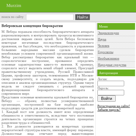
Murzim
поиск по сайту
Веберовская концепция бюрократии
Меню
М. Вебера поражала способность бюрократического аппарата
Энциклопедии
ра­ционализировать и контролировать процессы коллективного
до­стижения людьми своих целей. Хотя Вебера беспокоили
Наука
некоторые негативные последствия бюрократического
Человек
правления, он был убежден, что необходимость в управлении
большими народ­ными массами сделала бюрократию
Гороскопы
неизбежным условием совре­менной организационной жизни.
Вебер рассматривал бюрократию как идеальный тип —
Необъяснимое
социологическое построение, призванное определять
основные характеристики какого-то явления. К примеру,
Народные средства
социологи могут выделить некий общий элемент, Присущий
правительственному учреждению, Русской Православ­ной
Авторизация
Церкви, профсоюзу шахтеров, телекомпании НТВ и Москов­
скому университету, и создать модель, подходящую для
Логин:
описа­ния и анализа организационных структур. Однако такую
модель нe следует смешивать с реальной картиной
Пароль:
функционирования бюрократического аппарата в
современном мире.
Представим основные компоненты идеальной бюрократии по,
Веберу — образец полностью усовершенствованной
организации, построенной на базе подбора наиболее
Регистрация на сайте!
подходящих средств для достижения конкретной задачи.
Забыли пароль?
1. Каждый пост или должность имеет ясно определенные
обязанности и ответственность, вследствие чего постоянная
дея­тельность организации строится на четких принципах
разделения труда и обязанностей.
2. Все должности размещаются на конкретных уровнях
иерархической структуры власти, имеющей форму пирамиды.
Долж­ностные лица отвечают перед вышестоящими