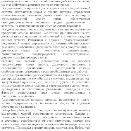
руководителями не только за собственные действия и решения,
но и за действия и решения своих подчиненных.
Вся деятельность организации зиждется на последовательной
системе абстрактных норм и правил, которые определяют
ответственность различных должностных лиц и принципы
взаи­моотношений между ними, обеспечивают
скоординированность основных видов деятельности и
качество их исполнения незави­симо от смены персонала.
Все должностные посты предполагают наличие определен­ных
профессиональных навыков. Работники принимаются на эти
должности на основании их технической компетентности, а не
личных качеств. Работники с хорошей профессиональной
подго­товкой лучше справляются со своими обязанностями,
чем люди, получившие должность благодаря родственным и
дружеским свя­зям или политическим предпочтениям.
Компетентность под­тверждается соответствующими
документами (например, ученая
степень) или тестами. Должностные лица не являются
«владельцами» своих по­стов. Должности остаются в
собственности организации, и рабо­тодатели обязаны
снабжать своих сотрудников всем необходи­мым для работы.
Работа в организации рассматривается как карьера. Мотива­ми
для продвижения по службе могут служить старшинство или
заслуги перед организацией или и то и другое. По истечении
испытательного срока индивиды утверждаются в должности и
ограждаются от спонтанных увольнений. Благодаря этому
фактору должностные лица менее восприимчивы к
посторонним влияниям.
Административные приказы, правила, процедуры и полно­
мочия оформляются в письменной форме и подлежат
постоянно­му хранению.
Вебер был убежден, что бюрократическое правление является
характерной чертой современного капитализма. Однако он
также настаивал на том, что и социалистическое общество не
в состоя­нии освободиться от этой структуры, причем оно
станет свидете­лем не падения, а возвышения бюрократических
структур. При­знавая ограниченность капитализма, Вебер, тем