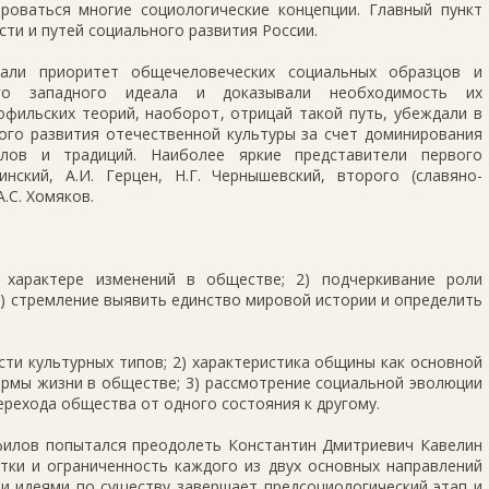
роваться многие социологические концепции. Главный пункт
ти и путей социального развития России.
вали приоритет общечеловече­ских социальных образцов и
го запад­ного идеала и доказывали необходимость их
офильских теорий, наоборот, отрицай такой путь, убеждали в
ого развития отечественной куль­туры за счет доминирования
алов и традиций. Наиболее яркие представители первого
инский, А.И. Герцен, Н.Г. Чернышевский, второго (славяно­
А.С. Хомяков.
 ха­рактере изменений в обществе; 2) подчеркивание роли
) стремление выявить единство мировой истории и определить
сти культурных типов; 2) характеристика общины как основной
ормы жизни в обществе; 3) рассмотрение социальной эволюции
ерехода общества от одного состояния к другому.
филов попытался преодо­леть Константин Дмитриевич Кавелин
тки и ограниченность каждого из двух основных направлений
ми идеями по существу завершает предсоциологический этап и