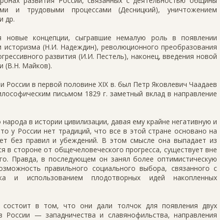
ронах развития России, связанных с деятельностью общины
скими и трудовыми процессами (Десницкий), уничтожением
и др.
я новые концепции, сыграв­шие немалую роль в появлении
и историзма (Н.И. Надеждин), революционного преобразования
грессивного развития (И.И. Пес­тель), наконец, введения новой
 (В.Н. Майков).
 России в первой поло­вине XIX в. был Петр Яковлевич Чаадаев
лософическим письмом 1829 г. заметный вклад в направ­ление
 народа в истории цивилизации, давая ему крайне негативную и
что у России нет традиций, что все в этой стране основано на
ет без правил и убеждений. В этом смысле она выпадает из
ся в стороне от общечеловеческого прогресса, сущест­вует вне
го. Прав­да, в последующем он занял более оптимистическую
озможность правильного социального выбора, связанно­го с
ка и использованием плодотвор­ных идей накопленных
 состоит в том, что они да­ли толчок для появления двух
в России — западничества и славянофильства, направления