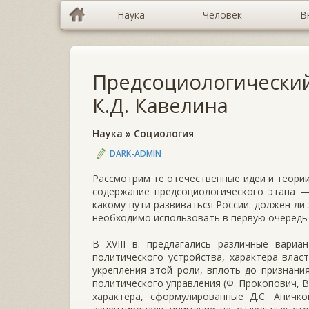
Наука
Человек
В
Предсоциологический 
К.Д. Кавелина
Наука
»
Социология
DARK-ADMIN
Рассмотрим те отечественные идеи и теории
содержание предсоциологического этапа — 
какому пути развиваться России: должен ли
необходимо использовать в первую очередь
В XVIII в. предлагались различные вариа
политического устройства, характера влас
укрепления этой роли, вплоть до признани
политического управления (Ф. Прокопович, В
характера, сформулированные Д.С. Аничко