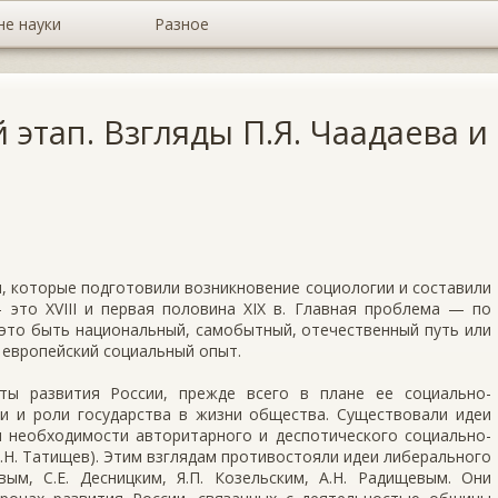
не науки
Разное
этап. Взгляды П.Я. Чаадаева и
, которые подготовили возникновение социологии и составили
это XVIII и пер­вая половина XIX в. Главная проблема — по
 это быть национальный, самобытный, отечественный путь или
 европейский социальный опыт.
нты развития России, прежде всего в плане ее социально-
­ти и роли государства в жизни общества. Существовали идеи
я необходимости авторитарного и деспоти­ческого социально-
.Н. Та­тищев). Этим взглядам противостояли идеи либерального
вым, С.Е. Десницким, Я.П. Козельским, А.Н. Радищевым. Они