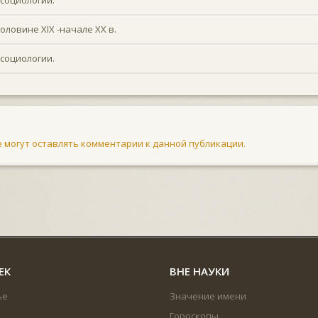
оловине XIX -начале XX в.
социологии.
не могут оставлять комментарии к данной публикации.
ЕК
ВНЕ НАУКИ
ье
Значение имени
Гороскопы