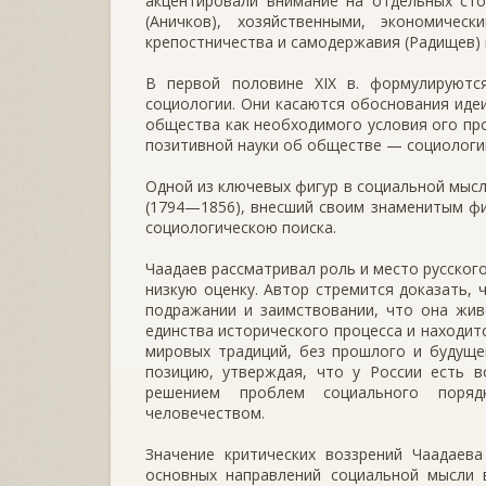
акцентировали внимание на отдельных сто
(Аничков), хозяй­ственными, экономиче
крепостничества и самодержавия (Радищев) 
В первой половине XIX в. формулируютс
социологии. Они касаются обоснования иде
обще­ства как необходимого условия ого про
позитивной науки об обществе — социоло­гии
Одной из ключевых фигур в социальной мысли
(1794—1856), внесший своим знаменитым фи
социологическою поиска.
Чаадаев рассматривал роль и место русского
низкую оценку. Автор стремится доказать, 
подражании и заимствовании, что она жив
единства историческо­го процесса и находит
мировых традиций, без прошлого и будуще
позицию, утверждая, что у России есть в
решением проблем социального поряд
человечеством.
Значение критических воззрений Чаадаева
основных направлений социальной мысли 