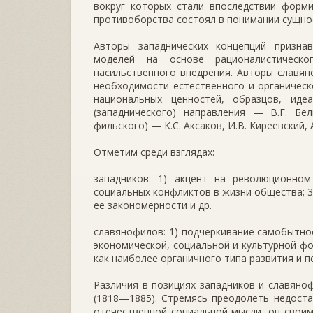
вокруг которых стали впоследствии форми
противоборства состоял в понимании сущно­с
Авторы западнических концепций призна
моделей на основе рационалистическо
насильственного внедрения. Ав­торы славян
необходимости естественного и органическ
национальных ценностей, образцов, иде
(западнического) направ­ления — В.Г. Бел
фильского) — К.С. Аксаков, И.В. Киреевский, 
От­метим среди взглядах:
западников: 1) акцент на революционном
социальных конфликтов в жизни общества; 3
ее законо­мерности и др.
славянофилов: 1) подчеркивание само­бытно
экономи­ческой, социальной и культурной ф
как наиболее органичного типа развития и п
Различия в позициях западников и славяно
(1818—1885). Стремясь преодолеть недоста
отече­ственной социальной мысли, он свои