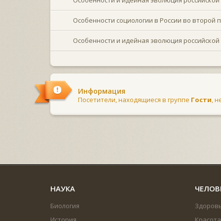
Особенности социологии в России во второй п
Особенности и идейная эволюция российской 
Информация
Посетители, находящиеся в группе
Гости
, 
НАУКА
ЧЕЛОВ
Биология
Здоров
История
Красота