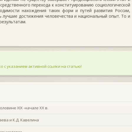
­средственного перехода к конституированию социологической
ходимости нахождения таких форм и путей развития России,
 лучшие до­стижения человечества и национальный опыт. То и
ре­зультатам.
о с указанием активной ссылки на статью!
оловине XIX -начале XX в.
аева и К.Д. Кавелина
социологии.