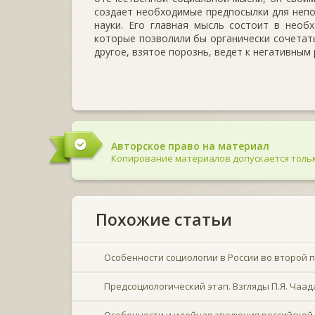
создает необходимые предпосылки для непо
науки. Его главная мысль состоит в необ
которые позволили бы органически сочетать
другое, взятое порознь, ведет к негативным 
Авторское право на материал
Копирование материалов допускается тольк
Похожие статьи
Особенности социологии в России во второй п
Предсоциологический этап. Взгляды П.Я. Чаад
Особенности и идейная эволюция российской 