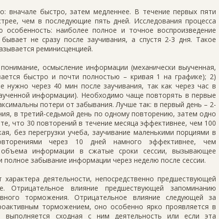
о: вначале быстро, затем медленнее. В течение первых пяти
стрее, чем в последующие пять дней. Исследования процесса
ю особенность: наиболее полное и точное воспроизведение
ывает не сразу после заучивания, а спустя 2-3 дня. Такое
азывается реминисценцией.
 понимание, осмысление информации (механически выученная,
ается быстро и почти полностью – кривая 1 на графике); 2)
 нужно через 40 мин после заучивания, так как через час в
заученной информации). Необходимо чаще повторять в первые
аксимальны потери от забывания. Лучше так: в первый день – 2-
ения, в третий-седьмой день по одному повторению, затем одно
ите, что 30 повторений в течение месяца эффективнее, чем 100
ая, без перегрузки учеба, заучивание маленькими порциями в
овторениями через 10 дней намного эффективнее, чем
о объема информации в сжатые сроки сессии, вызывающее
ти полное забывание информации через неделю после сессии.
т характера деятельности, непосредственно предшествующей
е. Отрицательное влияние предшествующей запоминанию
ивного торможения. Отрицательное влияние следующей за
роактивным торможением, оно особенно ярко проявляется в
ем выполняется сходная с ним деятельность или если эта