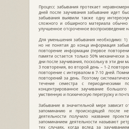
Процесс забывания протекает неравномерн
дней после заучивания забывание идет бы
забывания выявили также одну интересну
сложного и обширного материала обычно б
улучшенное отсроченное воспроизведение н
Для уменьшения забывания необходимо: 1)
но не понятая до конца информация забыв
повторение информации (первое повторение
памяти остается только 50% механически 
дни после заучивания, поскольку в эти дни м
3 повторения, во второй день – 1-2 повтор
повторение с интервалом в 7-10 дней. Помн
повторений за день. Поэтому систематическ
течение семестра с периодическими п
концентрированное заучивание большог
умственную и психическую перегрузку и поч
Забывание в значительной мере зависит о
запоминанию и происходящей после не
деятельности получило название проект
запоминанием деятельности называют рет
тех случаях, когда вслед за заучивани