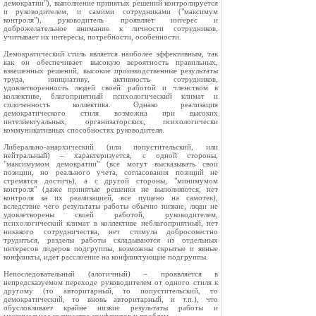
демократии"), выполнение принятых решений контролируется
и руководителем, и самими сотрудниками ("максимум
контроля"), руководитель проявляет интерес и
доброжелательное внимание к личности сотрудников,
учитывает их интересы, потребности, особенности.
Демократический стиль является наиболее эффективным, так
как он обеспечивает высокую вероятность правильных,
взвешенных решений, высокие производственные результаты
труда, инициативу, активность сотрудников,
удовлетворенность людей своей работой и членством в
коллективе, благоприятный психологический климат и
сплоченность коллектива. Однако реализация
демократического стиля возможна при высоких
интеллектуальных, организаторских, психологически
коммуникативных способностях руководителя.
Либерально-анархический (или попустительский, или
нейтральный) – характеризуется, с одной стороны,
"максимумом демократии" (все могут высказывать свои
позиции, но реального учета, согласования позиций не
стремятся достичь), а с другой стороны, "минимумом
контроля" (даже принятые решения не выполняются, нет
контроля за их реализацией, все пущено на самотек),
вследствие чего результаты работы обычно низкие, люди не
удовлетворены своей работой, руководителем,
психологический климат в коллективе неблагоприятный, нет
никакого сотрудничества, нет стимула добросовестно
трудиться, разделы работы складываются из отдельных
интересов лидеров подгруппы, возможны скрытые и явные
конфликты, идет расслоение на конфликтующие подгруппы.
Непоследовательный (алогичный) – проявляется в
непредсказуемом переходе руководителем от одного стиля к
другому (то авторитарный, то попустительский, то
демократический, то вновь авторитарный, и т.п.), что
обусловливает крайне низкие результаты работы и