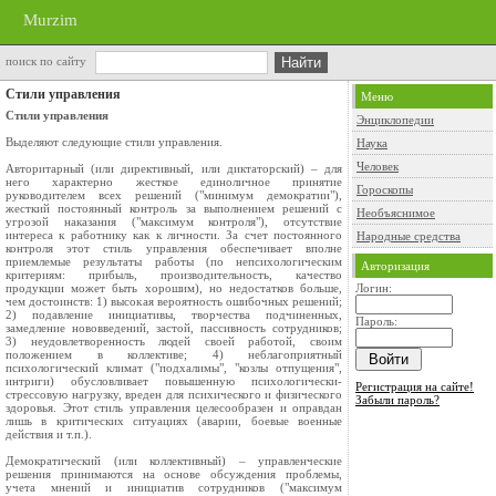
Murzim
поиск по сайту
Стили управления
Меню
Стили управления
Энциклопедии
Выделяют следующие стили управления.
Наука
Человек
Авторитарный (или директивный, или диктаторский) – для
него характерно жесткое единоличное принятие
Гороскопы
руководителем всех решений ("минимум демократии"),
жесткий постоянный контроль за выполнением решений с
Необъяснимое
угрозой наказания ("максимум контроля"), отсутствие
интереса к работнику как к личности. За счет постоянного
Народные средства
контроля этот стиль управления обеспечивает вполне
приемлемые результаты работы (по непсихологическим
Авторизация
критериям: прибыль, производительность, качество
продукции может быть хорошим), но недостатков больше,
Логин:
чем достоинств: 1) высокая вероятность ошибочных решений;
2) подавление инициативы, творчества подчиненных,
Пароль:
замедление нововведений, застой, пассивность сотрудников;
3) неудовлетворенность людей своей работой, своим
положением в коллективе; 4) неблагоприятный
психологический климат ("подхалимы", "козлы отпущения",
интриги) обусловливает повышенную психологически-
Регистрация на сайте!
стрессовую нагрузку, вреден для психического и физического
Забыли пароль?
здоровья. Этот стиль управления целесообразен и оправдан
лишь в критических ситуациях (аварии, боевые военные
действия и т.п.).
Демократический (или коллективный) – управленческие
решения принимаются на основе обсуждения проблемы,
учета мнений и инициатив сотрудников ("максимум