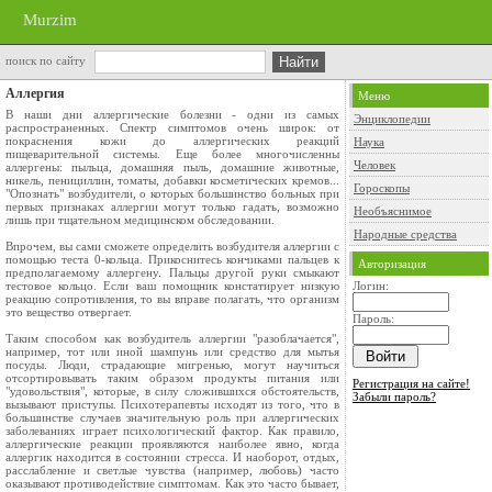
Murzim
поиск по сайту
Аллергия
Меню
В наши дни аллергические болезни - одни из самых
Энциклопедии
распространенных. Спектр симптомов очень широк: от
покраснения кожи до аллергических реакций
Наука
пищеварительной системы. Еще более многочисленны
Человек
аллергены: пыльца, домашняя пыль, домашние животные,
никель, пенициллин, томаты, добавки косметических кремов...
Гороскопы
"Опознать" возбудители, о которых большинство больных при
первых признаках аллергии могут только гадать, возможно
Необъяснимое
лишь при тщательном медицинском обследовании.
Народные средства
Впрочем, вы сами сможете определить возбудителя аллергии с
помощью теста 0-кольца. Прикоснитесь кончиками пальцев к
Авторизация
предполагаемому аллергену. Пальцы другой руки смыкают
тестовое кольцо. Если ваш помощник констатирует низкую
Логин:
реакцию сопротивления, то вы вправе полагать, что организм
это вещество отвергает.
Пароль:
Таким способом как возбудитель аллергии "разоблачается",
например, тот или иной шампунь или средство для мытья
посуды. Люди, страдающие мигренью, могут научиться
отсортировывать таким образом продукты питания или
Регистрация на сайте!
"удовольствия", которые, в силу сложившихся обстоятельств,
Забыли пароль?
вызывают приступы. Психотерапевты исходят из того, что в
большинстве случаев значительную роль при аллергических
заболеваниях играет психологический фактор. Как правило,
аллергические реакции проявляются наиболее явно, когда
аллергик находится в состоянии стресса. И наоборот, отдых,
расслабление и светлые чувства (например, любовь) часто
оказывают противодействие симптомам. Как это часто бывает,