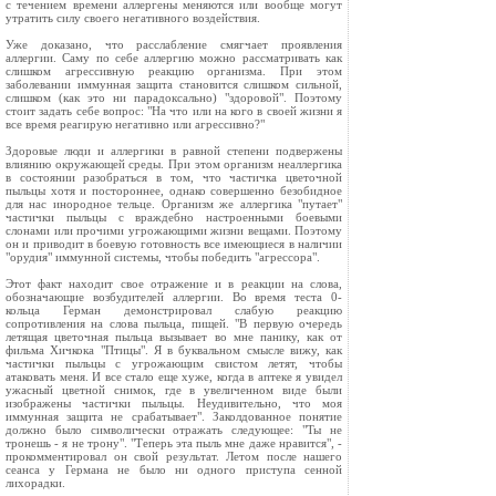
с течением времени аллергены меняются или вообще могут
утратить силу своего негативного воздействия.
Уже доказано, что расслабление смягчает проявления
аллергии. Саму по себе аллергию можно рассматривать как
слишком агрессивную реакцию организма. При этом
заболевании иммунная защита становится слишком сильной,
слишком (как это ни парадоксально) "здоровой". Поэтому
стоит задать себе вопрос: "На что или на кого в своей жизни я
все время реагирую негативно или агрессивно?"
Здоровые люди и аллергики в равной степени подвержены
влиянию окружающей среды. При этом организм неаллергика
в состоянии разобраться в том, что частичка цветочной
пыльцы хотя и постороннее, однако совершенно безобидное
для нас инородное тельце. Организм же аллергика "путает"
частички пыльцы с враждебно настроенными боевыми
слонами или прочими угрожающими жизни вещами. Поэтому
он и приводит в боевую готовность все имеющиеся в наличии
"орудия" иммунной системы, чтобы победить "агрессора".
Этот факт находит свое отражение и в реакции на слова,
обозначающие возбудителей аллергии. Во время теста 0-
кольца Герман демонстрировал слабую реакцию
сопротивления на слова пыльца, пищей. "В первую очередь
летящая цветочная пыльца вызывает во мне панику, как от
фильма Хичкока "Птицы". Я в буквальном смысле вижу, как
частички пыльцы с угрожающим свистом летят, чтобы
атаковать меня. И все стало еще хуже, когда в аптеке я увидел
ужасный цветной снимок, где в увеличенном виде были
изображены частички пыльцы. Неудивительно, что моя
иммунная защита не срабатывает". Заколдованное понятие
должно было символически отражать следующее: "Ты не
тронешь - я не трону". "Теперь эта пыль мне даже нравится", -
прокомментировал он свой результат. Летом после нашего
сеанса у Германа не было ни одного приступа сенной
лихорадки.