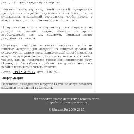
реакции у людей, страдающих аллергией.
Глютамат натрия, вероятно, самый известный подстрекатель
«ресторанных аллергий». Случалось с вами такое, что вы
отправлялись в китайский ресторанчик, чтобы поесть, а
возвращались домой с головной болью и тошнотой?
На протяжении многих лет врачи отрицали существование
реакций на глютамат натрия, объявляя их просто
воображаемыми или, как максимум, признавая легкое
раздражение пищевода.
Существует некоторое количество надежных тестов на
пищевые аллергии; для аллергии на пищевые добавки не
существует ни одного теста. Единственный способ проверить
аллергическую реакцию на добавки – это исключать их точно
так же, как вы исключаете молоко или пшеничную муку.
Однако, чтобы избежать добавок, вы должны научиться
вдвойне внимательно читать этикетки.
Автор -
DARK-ADMIN
, дата - 4.07.2011
Информация
Посетители, находящиеся в группе
Гости
, не могут оставлять
комментарии к данной публикации.
Вы просматриваете мобильную версию сайта.
Перейти на
полную версию
© Murzim.Ru 2009-2015.