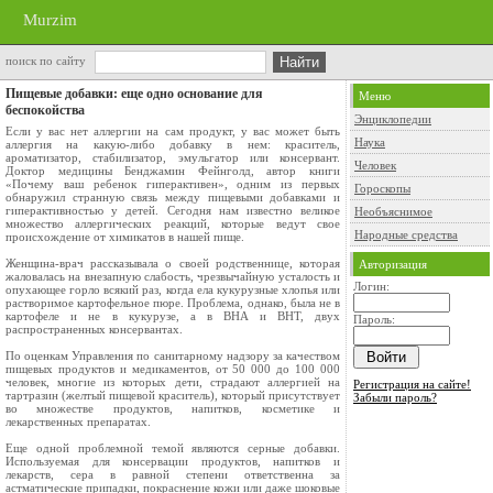
Murzim
поиск по сайту
Пищевые добавки: еще одно основание для
Меню
беспокойства
Энциклопедии
Если у вас нет аллергии на сам продукт, у вас может быть
Наука
аллергия на какую-либо добавку в нем: краситель,
ароматизатор, стабилизатор, эмульгатор или консервант.
Человек
Доктор медицины Бенджамин Фейнголд, автор книги
«Почему ваш ребенок гиперактивен», одним из первых
Гороскопы
обнаружил странную связь между пищевыми добавками и
гиперактивностью у детей. Сегодня нам известно великое
Необъяснимое
множество аллергических реакций, которые ведут свое
Народные средства
происхождение от химикатов в нашей пище.
Женщина-врач рассказывала о своей родственнице, которая
Авторизация
жаловалась на внезапную слабость, чрезвычайную усталость и
Логин:
опухающее горло всякий раз, когда ела кукурузные хлопья или
растворимое картофельное пюре. Проблема, однако, была не в
картофеле и не в кукурузе, а в BHA и BHT, двух
Пароль:
распространенных консервантах.
По оценкам Управления по санитарному надзору за качеством
пищевых продуктов и медикаментов, от 50 000 до 100 000
человек, многие из которых дети, страдают аллергией на
Регистрация на сайте!
тартразин (желтый пищевой краситель), который присутствует
Забыли пароль?
во множестве продуктов, напитков, косметике и
лекарственных препаратах.
Еще одной проблемной темой являются серные добавки.
Используемая для консервации продуктов, напитков и
лекарств, сера в равной степени ответственна за
астматические припадки, покраснение кожи или даже шоковые