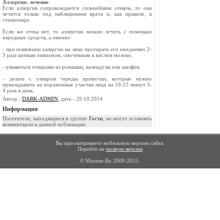
Аллергия: лечение
Если аллергия сопровождается сильнейшим отеком, то она
лечится только под наблюдением врача и, как правило, в
стационаре.
Если же отека нет, то аллергию можно лечить с помощью
народных средств, а именно:
- при появлении аллергии на лице протирать его ежедневно 2-
3 раза ватным тампоном, смоченным в кислом молоке;
- умываться отварами из ромашки, календулы или шалфея;
- делать с отваром череды примочки, которые нужно
прикладывать на пораженные участки лица на 10-15 минут 3-
4 раза в день.
Автор -
DARK-ADMIN
, дата - 29.10.2014
Информация
Посетители, находящиеся в группе
Гости
, не могут оставлять
комментарии к данной публикации.
Вы просматриваете мобильную версию сайта.
Перейти на
полную версию
© Murzim.Ru 2009-2015.