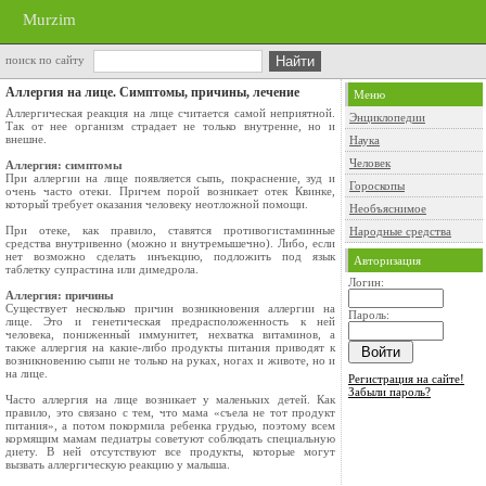
Murzim
поиск по сайту
Аллергия на лице. Симптомы, причины, лечение
Меню
Аллергическая реакция на лице считается самой неприятной.
Энциклопедии
Так от нее организм страдает не только внутренне, но и
внешне.
Наука
Человек
Аллергия: симптомы
При аллергии на лице появляется сыпь, покраснение, зуд и
Гороскопы
очень часто отеки. Причем порой возникает отек Квинке,
который требует оказания человеку неотложной помощи.
Необъяснимое
При отеке, как правило, ставятся противогистаминные
Народные средства
средства внутривенно (можно и внутремышечно). Либо, если
нет возможно сделать инъекцию, подложить под язык
Авторизация
таблетку супрастина или димедрола.
Логин:
Аллергия: причины
Существует несколько причин возникновения аллергии на
Пароль:
лице. Это и генетическая предрасположенность к ней
человека, пониженный иммунитет, нехватка витаминов, а
также аллергия на какие-либо продукты питания приводят к
возникновению сыпи не только на руках, ногах и животе, но и
на лице.
Регистрация на сайте!
Забыли пароль?
Часто аллергия на лице возникает у маленьких детей. Как
правило, это связано с тем, что мама «съела не тот продукт
питания», а потом покормила ребенка грудью, поэтому всем
кормящим мамам педиатры советуют соблюдать специальную
диету. В ней отсутствуют все продукты, которые могут
вызвать аллергическую реакцию у малыша.