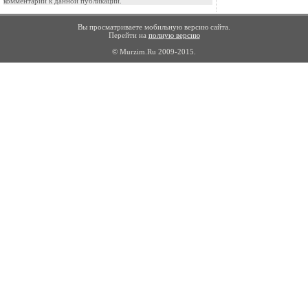
комментарии к данной публикации.
Вы просматриваете мобильную версию сайта.
Перейти на
полную версию
© Murzim.Ru 2009-2015.