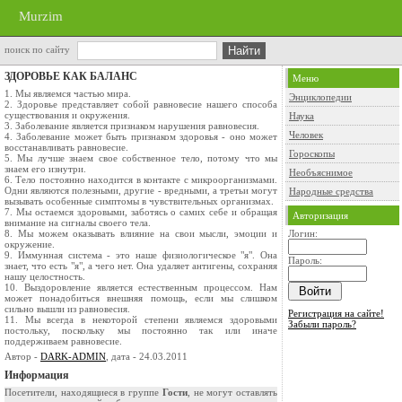
Murzim
поиск по сайту
ЗДОРОВЬЕ КАК БАЛАНС
Меню
1. Мы являемся частью мира.
Энциклопедии
2. Здоровье представляет собой равновесие нашего способа
существования и окружения.
Наука
3. Заболевание является признаком нарушения равновесия.
Человек
4. Заболевание может быть признаком здоровья - оно может
восстанавливать равновесие.
Гороскопы
5. Мы лучше знаем свое собственное тело, потому что мы
знаем его изнутри.
Необъяснимое
6. Тело постоянно находится в контакте с микроорганизмами.
Одни являются полезными, другие - вредными, а третьи могут
Народные средства
вызывать особенные симптомы в чувствительных организмах.
7. Мы остаемся здоровыми, заботясь о самих себе и обращая
Авторизация
внимание на сигналы своего тела.
8. Мы можем оказывать влияние на свои мысли, эмоции и
Логин:
окружение.
9. Иммунная система - это наше физиологическое "я". Она
Пароль:
знает, что есть "я", а чего нет. Она удаляет антигены, сохраняя
нашу целостность.
10. Выздоровление является естественным процессом. Нам
может понадобиться внешняя помощь, если мы слишком
сильно вышли из равновесия.
Регистрация на сайте!
11. Мы всегда в некоторой степени являемся здоровыми
Забыли пароль?
постольку, поскольку мы постоянно так или иначе
поддерживаем равновесие.
Автор -
DARK-ADMIN
, дата - 24.03.2011
Информация
Посетители, находящиеся в группе
Гости
, не могут оставлять