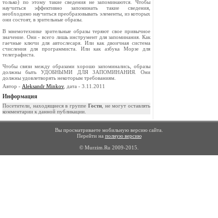
только) по этому такие сведения не запоминаются. Чтобы
научиться эффективно запоминать такие сведения,
необходимо научиться преобразовывать элементы, из которых
они состоят, в зрительные образы.
В мнемотехнике зрительные образы теряют свое привычное
значение. Они - всего лишь инструмент для запоминания. Как
гаечные ключи для автослесаря. Или как двоичная система
счисления для программиста. Или как азбука Морзе для
телеграфиста.
Чтобы связи между образами хорошо запоминались, образы
должны быть УДОБНЫМИ ДЛЯ ЗАПОМИНАНИЯ. Они
должны удовлетворять некоторым требованиям.
Автор -
Aleksandr Minkov
, дата - 3.11.2011
Информация
Посетители, находящиеся в группе
Гости
, не могут оставлять
комментарии к данной публикации.
Вы просматриваете мобильную версию сайта.
Перейти на
полную версию
© Murzim.Ru 2009-2015.