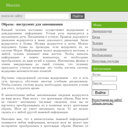
Murzim
поиск по сайту
Образы - инструмент для запоминания
Меню
Каждый человек постоянно осуществляет кодирование и
Энциклопедии
декодирование информации. Устная речь переводится в
письменную речь. Письменная в устную. Правила дорожного
Наука
движения кодируются в знаки дорожного движения. Звуки
Человек
кодируются в буквы. Музыка кодируется в ноты. Можно
передавать буквы по проводам, если кодировать их по
Гороскопы
системе Морзе. Информация может кодироваться жестами, и
любой человек понимает язык жестов. Чтобы записать
Необъяснимое
информацию в память компьютера, ее необходимо
преобразовать на язык нулей и единиц. Математика, физика и
Народные средства
химия закодированы до такой степени, что человеку
приходится учиться несколько лет, чтобы изучить систему
Авторизация
кодировки математических понятий.
Логин:
Изучение определенной системы кодирования - это и есть
суть процесса обучения многим учебным дисциплинам.
Пароль:
Чтобы освоить систему кодов, необходимо приложить усилия
для этого, потратить время.
В мнемотехнике любые запоминаемые сведения кодируются
на язык мозга. Язык мозга - это зрительные образы. Ваш мозг
Регистрация на сайте!
не сможет запоминать числовые сведения, пока вы не
Забыли пароль?
научитесь преобразовывать их в понятные мозгу зрительные
образы. Мозг не умеет запоминать числа. То же можно
сказать и о любой другой знаковой информации.
Напомню вам, что в мнемотехнике знаковой информацией
называется любая информация, которую мозг не может при
восприятии преобразовать в зрительные образы. Именно (и