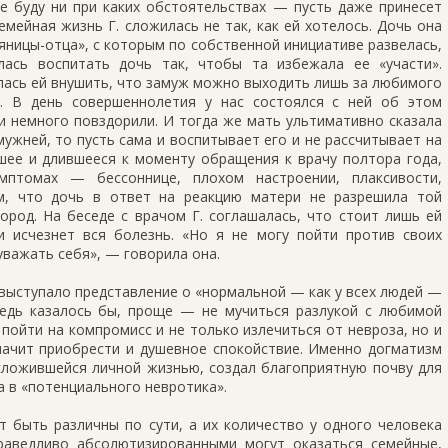
е буду ни при каких обстоятельствах — пусть даже принесет
емейная жизнь Г. сложилась не так, как ей хотелось. Дочь она
ьяницы-отца», с которым по собственной инициативе развелась,
ась воспитать дочь так, чтобы та избежала ее «участи».
лась ей внушить, что замуж можно выходить лишь за любимого
и. В день совершеннолетия у нас состоялся с ней об этом
и немного повздорили. И тогда же мать ультимативно сказала
мужней, то пусть сама и воспитывает его и не рассчитывает на
кшее и длившееся к моменту обращения к врачу полтора года,
мптомах — бессоннице, плохом настроении, плаксивости,
ем, что дочь в ответ на реакцию матери не разрешила той
город. На беседе с врачом Г. соглашалась, что стоит лишь ей
и исчезнет вся болезнь. «Но я не могу пойти против своих
уважать себя», — говорила она.
выступало представление о «нормальной — как у всех людей —
Ведь казалось бы, проще — не мучиться разлукой с любимой
 пойти на компромисс и не только излечиться от невроза, но и
начит приобрести и душевное спокойствие. Именно догматизм
сложившейся личной жизнью, создал благоприятную почву для
а в «потенциального невротика».
 быть различны по сути, а их количество у одного человека
раведливо абсолютизированными могут оказаться семейные,