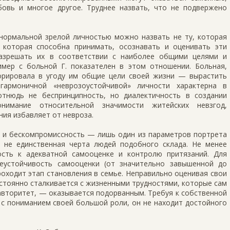
овь и многое другое. Труднее назвать, что не подвержено
о нормальной зрелой личностью можно назвать не ту, которая
 которая способна принимать, осознавать и оценивать эти
разрешать их в соответствии с наиболее общими целями и
мер с больной Г. показателен в этом отношении. Больная,
орировала в угоду им общие цели своей жизни — вырастить
гармоничной «неврозоустойчивой» личности характерна в
отнюдь не беспринципность, но диалектичность в создании
нимание относительной значимости житейских невзгод,
ия избавляет от невроза.
ь и бескомпромиссность — лишь один из параметров портрета
о не единственная черта людей подобного склада. Не менее
сть к адекватной самооценке и контролю притязаний. Для
неустойчивость самооценки (от значительно завышенной до
оходит этап становления в семье. Неправильно оценивая свои
стоянно сталкивается с жизненными трудностями, которые сам
авторитет, — оказывается подорванным. Требуя к собственной
с пониманием своей большой роли, он не находит достойного