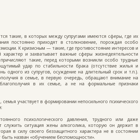
ся такие, в которых между супругами имеются сферы, где их
ания постоянно приходят в столкновение, порождая особо
моции. К кризисным — такие, где противостояние интересов и
й характер и захватывает важные сферы жизнедеятельности
причисляют такие, перед которыми возникли особо трудные
ощутимый удар по стабильности брака (отсутствие жилья и
ь одного из супругов, осуждение на длительный срок и т.п.).
получия в семье, в первую очередь, обращают внимание на
 благополучия в их семье, а не на формальные признаки
, семья участвует в формировании непосильного психического
:
тоянного психологического давления, трудного или даже
 служить ситуация жены алкоголика, которую он держит в
торая в силу своего беззащитного характера не в состоянии
 быть назван «обучением беспомощности».