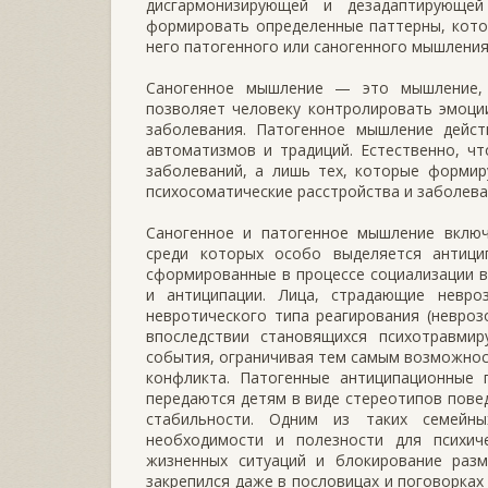
дисгармонизирующей и дезадаптирующе
формировать определенные паттерны, кото
него патогенного или саногенного мышления
Саногенное мышление — это мышление, 
позволяет человеку контролировать эмоци
заболевания. Патогенное мышление дейс
автоматизмов и традиций. Естественно, ч
заболеваний, а лишь тех, которые формир
психосоматические расстройства и заболева
Саногенное и патогенное мышление включ
среди которых особо выделяется антици
сформированные в процессе социализации 
и антиципации. Лица, страдающие невро
невротического типа реагирования (невроз
впоследствии становящихся психотравми
события, ограничивая тем самым возможнос
конфликта. Патогенные антиципационные 
передаются детям в виде стереотипов пове
стабильности. Одним из таких семейны
необходимости и полезности для психич
жизненных ситуаций и блокирование раз
закрепился даже в пословицах и поговорках 