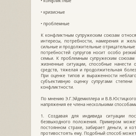
• конфликтные
• кризисные
• проблемные
К конфликтным супружеским союзам относят
интересы, потребности, намерения и жел
сильные и продолжительные отрицательные э
потребностей супругов носит особо резки
семьи. К проблемным супружеским союзам 
жизненные ситуации, способные нанести 
средств, тяжелая и продолжительная болезн
При оценке типов и выраженности неблаго
субъективную оценку супругами степени
конфликтности.
По мнению Э.Г.Эйдемиллера и В.В.Юстицкого
напряжения ее члена несколькими способами
1. Создавая для индивида ситуации пос
безвыходного положения. Примером может
постоянном страхе, забирает деньги, и ко
противостоять ему. Подобный способ может