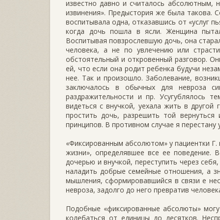
известно давно и считалось абсолютным, н
извинения». Предыстория же была такова. С
воспитывала одна, отказавшись от «услуг п
когда дочь пошла в ясли. Женщина пытал
Воспитывая повзрослевшую дочь, она стара
человека, а не по увлечению или страст
обстоятельный и откровенный разговор. Он
ей, что если она родит ребенка будучи неза
нее. Так и произошло. Заболевание, возни
заключалось в обычных для невроза си
раздражительности и пр. Усугублялось т
видеться с внучкой, уехала жить в другой 
простить дочь, разрешить той вернуться 
принципов. В противном случае я перестану 
«Фиксированным абсолютом» у пациентки Г. 
жизни», определявшее все ее поведение. 
дочерью и внучкой, переступить через себя,
наладить добрые семейные отношения, а з
мышления, сформировавшийся в связи е не
невроза, задолго до него превратив человек
Подобные «фиксированные абсолюты» могут
колебаться от единицы до десятков. Несп