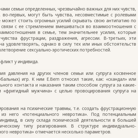
енами семьи определенных, чрезвычайно важных для них чувств,
, во-первых, могут быть чувства, несовместимые с ролевыми
ке может стоить огромных усилий скрывать свою антипатию по
в связи с ее стремлением вмешиваться во взаимоотношения с
заимоотношения в семье, тем значительнее усилия, которые
чувства фрустрации, раздражения, агрессии. В-третьих, эти
на удовлетворять, однако в силу тех или иных обстоятельств
овлетворение сексуально-эротических потребностей.
фликт у индивида.
ия давления на других членов семьи или супруга косвенное
альных) игр. К ним E.Bern относил такие, как: «скандал» или
льного контакта и наказания таким способом супруга за какие-
и «фригидный мужчина» с целью провоцирования супруга на
рования на психические травмы, т.е. создать фрустрационную
 из него «потенциального невротика». Под потенциальным
индивид, в силу склада психической деятельности в большей
ическому типу реагирования. В структуре индивидуально-
ного невротика» отмечается несколько параметров.