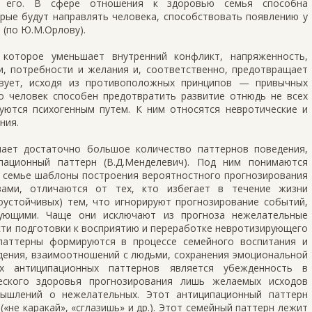
й его. В сфере отношения к здоровью семья способна
рые будут направлять человека, способствовать появлению у
 (по Ю.М.Орлову).
которое уменьшает внутренний конфликт, напряженность,
и, потребности и желания и, соответственно, предотвращает
твует, исходя из противоположных принципов — привычных
то человек способен предотвратить развитие отнюдь не всех
уются психогенным путем. К ним относятся невротические и
ния.
ает достаточно большое количество паттернов поведения,
пационный паттерн (В.Д.Менделевич). Под ним понимаются
в семье шаблоны построения вероятностного прогнозирования
зами, отличаются от тех, кто избегает в течение жизни
оустойчивых) тем, что игнорируют прогнозирование событий,
рующими. Чаще они исключают из прогноза нежелательные
ти подготовки к восприятию и переработке невротизирующего
паттерны формируются в процессе семейного воспитания и
дения, взаимоотношений с людьми, сохранения эмоциональной
х антиципационных паттернов является убежденность в
еского здоровья прогнозирования лишь желаемых исходов
мышлений о нежелательных. Этот антиципационный паттерн
(«не каракай», «сглазишь» и др.). Этот семейный паттерн лежит