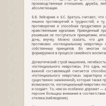
производственные отношения, дружба, люб
абсолютизации.
Б.В. Зейгарник и Б.С. Братусь считают, чт
лишена противоречий и трудностей, а ту,
противоречия и способная продуктивно 
нравственными идеалами. Приведенный при
решившая не поступаться принципами, игн
дочь, внучку. Можно сказать, что для 
противовес «потенциальному невротику» 
собственных принципов. Во многом по
формируемое в процессе семейного воспитан
Догматический строй мышления, негибкост
«потенциального невротика». Это одна, н
важной составляющей считается способно
«потенциального невротика» характерна 
существенно заниженной), которая также пр
возможности, «потенциальный невротик» по
и создает. То, чем он особенно дорожит — 
персоне больщеш внимания в соответствии 
отклика (наблюдение).