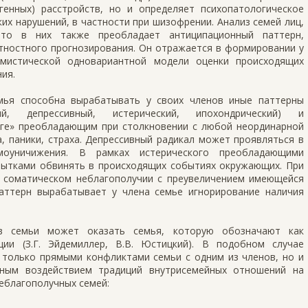
генных) расстройств, но и определяет психопатологическое
их нарушений, в частности при шизофрении. Анализ семей лиц,
что в них также преобладает антиципационный паттерн,
тностного прогнозирования. Он отражается в формировании у
 мистической одновариантной модели оценки происходящих
ия.
мья способна вырабатывать у своих членов иные паттерны
ый, депрессивный, истерический, ипохондрический) и
воге» преобладающим при столкновении с любой неординарной
, паники, страха. Депрессивный радикал может проявляться в
амоуничижения. В рамках истерического преобладающими
опытками обвинять в происходящих событиях окружающих. При
 соматическом неблагополучии с преувеличением имеющейся
паттерн вырабатывает у члена семье игнорирование наличия
в семьи может оказать семья, которую обозначают как
ции (З.Г. Эйдемиллер, В.В. Юстицкий). В подобном случае
 только прямыми конфликтами семьи с одним из членов, но и
нным воздействием традиций внутрисемейных отношений на
неблагополучных семей: