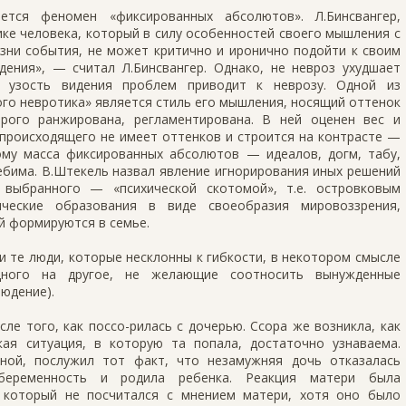
ется феномен «фиксированных абсолютов». Л.Бинсвангер,
ке человека, который в силу особенностей своего мышления с
зни события, не может критично и иронично подойти к своим
дения», — считал Л.Бинсвангер. Однако, не невроз ухудшает
т узость видения проблем приводит к неврозу. Одной из
го невротика» является стиль его мышления, носящий оттенок
трого ранжирована, регламентирована. В ней оценен вес и
происходящего не имеет оттенков и строится на контрасте —
ому масса фиксированных абсолютов — идеалов, догм, табу,
ебима. В.Штекель назвал явление игнорирования иных решений
выбранного — «психической скотомой», т.е. островковым
ические образования в виде своеобразия мировоззрения,
й формируются в семье.
 те люди, которые несклонны к гибкости, в некотором смысле
дного на другое, не желающие соотносить вынужденные
юдение).
сле того, как поссо-рилась с дочерью. Ссора же возникла, как
кая ситуация, в которую та попала, достаточно узнаваема.
ой, послужил тот факт, что незамужняя дочь отказалась
 беременность и родила ребенка. Реакция матери была
, который не посчитался с мнением матери, хотя оно было