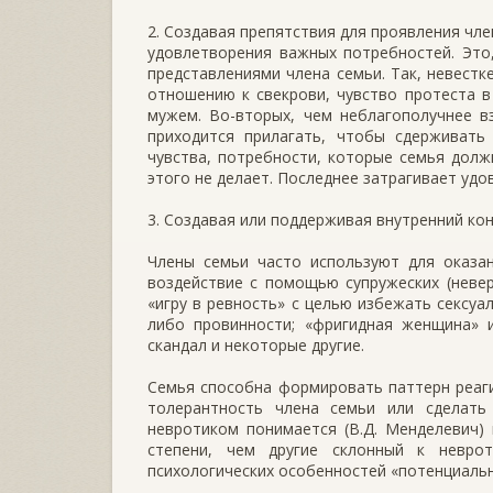
2. Создавая препятствия для проявления чл
удовлетворения важных потребностей. Это
представлениями члена семьи. Так, невест
отношению к свекрови, чувство протеста 
мужем. Во-вторых, чем неблагополучнее в
приходится прилагать, чтобы сдерживать 
чувства, потребности, которые семья долж
этого не делает. Последнее затрагивает уд
3. Создавая или поддерживая внутренний кон
Члены семьи часто используют для оказан
воздействие с помощью супружеских (неверб
«игру в ревность» с целью избежать сексуа
либо провинности; «фригидная женщина» 
скандал и некоторые другие.
Семья способна формировать паттерн реаги
толерантность члена семьи или сделать
невротиком понимается (В.Д. Менделевич) 
степени, чем другие склонный к неврот
психологических особенностей «потенциаль