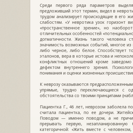
Среди первого ряда параметров выделя
предложивший этот термин, видел в невроти
трудом анализирует происходящие в его жи
слабостям. «У невротика узок горизонт ви
«пространственное зрение», но наоборо
отличительных особенностей «потенциально
догматичности. Жизнь такого человека с
значимость возможных событий, многое из 
либо черное, либо белое. Способствует т
эталонов, вера в которые истова и непокол
конфликтных отношений кроме заведомо 
дефектом внутреннего зрения. Психолог
понимания и оценки жизненных происшестви
К неврозу оказываются предрасположенными
упрямые, трудно переключающиеся с о
обстоятельства со твоими принципами (набл
Пациентка Г., 46 лет, неврозом заболела по
считала пациентка, по ее дочери. Житейс
Поводом — именно поводом, а не причин
прерывать первую, незапланированную
категоричной: «Жить вместе с человеком