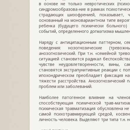
в основе не только невротических (психо
синдромообразова-ние в рамках психотическ
страдающих шизофренией, показывает, 
основанный на моновариантном типе вероя
ребенка (будущего психически больного)
событий, определенного догматизма мышлен
Наряду с антиципационным паттерном, се
поведения: нозогнозические (тревожн
анозогнозический. При т.н. «семейной тре
ситуацией становится радикал беспокойства
чувстве неудовлетворенности, вины, с
становятся экстрапунитивные реакции с п
ипохондрическом преобладает фиксация на
тяжести расстройства. Анозогнозический 
проблем или заболеваний.
Наиболее патогенное влияние на члено
способствующая психической трав-матиза
психическая травматизация обусловлена не
самой психотравмирующей средой, косве
личность человека. Выделяют три типа т.н. 