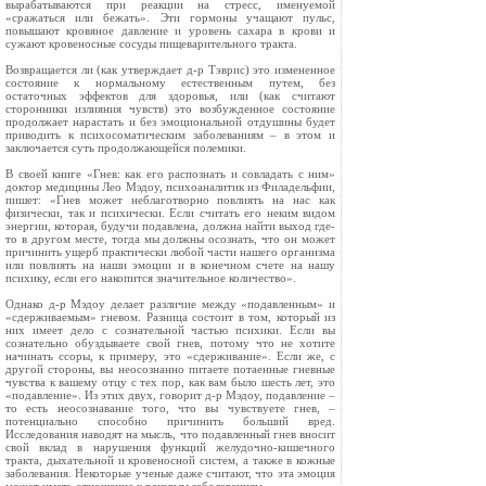
вырабатываются при реакции на стресс, именуемой
«сражаться или бежать». Эти гормоны учащают пульс,
повышают кровяное давление и уровень сахара в крови и
сужают кровеносные сосуды пищеварительного тракта.
Возвращается ли (как утверждает д-р Тэврис) это измененное
состояние к нормальному естественным путем, без
остаточных эффектов для здоровья, или (как считают
сторонники излияния чувств) это возбужденное состояние
продолжает нарастать и без эмоциональной отдушины будет
приводить к психосоматическим заболеваниям – в этом и
заключается суть продолжающейся полемики.
В своей книге «Гнев: как его распознать и совладать с ним»
доктор медицины Лео Мэдоу, психоаналитик из Филадельфии,
пишет: «Гнев может неблаготворно повлиять на нас как
физически, так и психически. Если считать его неким видом
энергии, которая, будучи подавлена, должна найти выход где-
то в другом месте, тогда мы должны осознать, что он может
причинить ущерб практически любой части нашего организма
или повлиять на наши эмоции и в конечном счете на нашу
психику, если его накопится значительное количество».
Однако д-р Мэдоу делает различие между «подавленным» и
«сдерживаемым» гневом. Разница состоит в том, который из
них имеет дело с сознательной частью психики. Если вы
сознательно обуздываете свой гнев, потому что не хотите
начинать ссоры, к примеру, это «сдерживание». Если же, с
другой стороны, вы неосознанно питаете потаенные гневные
чувства к вашему отцу с тех пор, как вам было шесть лет, это
«подавление». Из этих двух, говорит д-р Мэдоу, подавление –
то есть неосознавание того, что вы чувствуете гнев, –
потенциально способно причинить больший вред.
Исследования наводят на мысль, что подавленный гнев вносит
свой вклад в нарушения функций желудочно-кишечного
тракта, дыхательной и кровеносной систем, а также в кожные
заболевания. Некоторые ученые даже считают, что эта эмоция