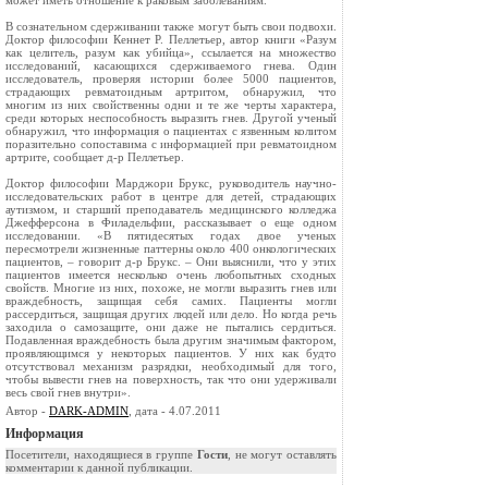
может иметь отношение к раковым заболеваниям.
В сознательном сдерживании также могут быть свои подвохи.
Доктор философии Кеннет Р. Пеллетьер, автор книги «Разум
как целитель, разум как убийца», ссылается на множество
исследований, касающихся сдерживаемого гнева. Один
исследователь, проверяя истории более 5000 пациентов,
страдающих ревматоидным артритом, обнаружил, что
многим из них свойственны одни и те же черты характера,
среди которых неспособность выразить гнев. Другой ученый
обнаружил, что информация о пациентах с язвенным колитом
поразительно сопоставима с информацией при ревматоидном
артрите, сообщает д-р Пеллетьер.
Доктор философии Марджори Брукс, руководитель научно-
исследовательских работ в центре для детей, страдающих
аутизмом, и старший преподаватель медицинского колледжа
Джефферсона в Филадельфии, рассказывает о еще одном
исследовании. «В пятидесятых годах двое ученых
пересмотрели жизненные паттерны около 400 онкологических
пациентов, – говорит д-р Брукс. – Они выяснили, что у этих
пациентов имеется несколько очень любопытных сходных
свойств. Многие из них, похоже, не могли выразить гнев или
враждебность, защищая себя самих. Пациенты могли
рассердиться, защищая других людей или дело. Но когда речь
заходила о самозащите, они даже не пытались сердиться.
Подавленная враждебность была другим значимым фактором,
проявляющимся у некоторых пациентов. У них как будто
отсутствовал механизм разрядки, необходимый для того,
чтобы вывести гнев на поверхность, так что они удерживали
весь свой гнев внутри».
Автор -
DARK-ADMIN
, дата - 4.07.2011
Информация
Посетители, находящиеся в группе
Гости
, не могут оставлять
комментарии к данной публикации.