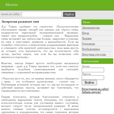
Murzim
поиск по сайту
Экспрессия разжигает гнев
Меню
Д-р Тэврис одобряет эту стратегию. «Психологическое
Энциклопедии
обоснование взрыва эмоций как клапана для сброса гнева,
подвергнутое тщательной экспериментальной проверке,
Наука
теряет свое правдоподобие, – говорит она. – Выражение
Человек
гнева заставляет вас злиться еще больше, закрепляет установку
на гнев и упрочивает привычку к враждебности. Если вы
Гороскопы
спокойно относитесь к мимолетным раздражающим факторам
и отвлекаете себя приятной деятельностью, пока ваша ярость
Необъяснимое
не остынет, есть вероятность, что вы почувствуете себя
лучше, причем скорее, чем если бы вы позволили себе
Народные средства
ввязаться в перепалку».
Авторизация
Конечно, иногда бывает просто необходимо высказаться
напрямик – даже д-р Тэврис признает это, хотя она советует
Логин:
приберечь подобные словоизвержения для ситуаций,
связанных с социальной несправедливостью.
Пароль:
«Отругать кого-то, кто, по вашему мнению, плохо обращается
с вами, – это особенное удовольствие, – считает она. –
Публикация истинной истории про то, как вы пострадали от
действий важных персон, заставляет вас чувствовать, что
Регистрация на сайте!
справедливость восстановлена».
Забыли пароль?
Однако психологи, которые благосклонно относятся к
свободному выражению чувств, убеждены, что существует
психологическая основа для улучшения нашего состояния,
которое следует после эмоциональной разрядки. В конце
концов, гневные чувства ассоциируются с выделением
адреналина и норадреналина, тех самых гормонов, которые