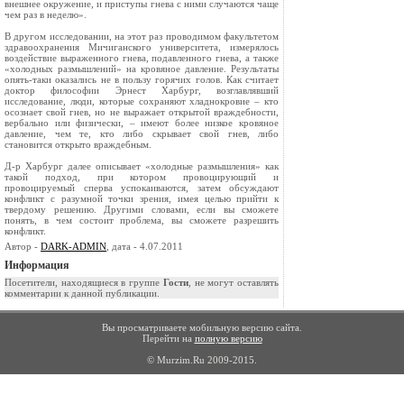
внешнее окружение, и приступы гнева с ними случаются чаще
чем раз в неделю».
В другом исследовании, на этот раз проводимом факультетом
здравоохранения Мичиганского университета, измерялось
воздействие выраженного гнева, подавленного гнева, а также
«холодных размышлений» на кровяное давление. Результаты
опять-таки оказались не в пользу горячих голов. Как считает
доктор философии Эрнест Харбург, возглавлявший
исследование, люди, которые сохраняют хладнокровие – кто
осознает свой гнев, но не выражает открытой враждебности,
вербально или физически, – имеют более низкое кровяное
давление, чем те, кто либо скрывает свой гнев, либо
становится открыто враждебным.
Д-р Харбург далее описывает «холодные размышления» как
такой подход, при котором провоцирующий и
провоцируемый сперва успокаиваются, затем обсуждают
конфликт с разумной точки зрения, имея целью прийти к
твердому решению. Другими словами, если вы сможете
понять, в чем состоит проблема, вы сможете разрешить
конфликт.
Автор -
DARK-ADMIN
, дата - 4.07.2011
Информация
Посетители, находящиеся в группе
Гости
, не могут оставлять
комментарии к данной публикации.
Вы просматриваете мобильную версию сайта.
Перейти на
полную версию
© Murzim.Ru 2009-2015.