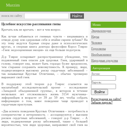
Murzim
поиск по сайту
Целебное искусство рассеивания гнева
Меню
Кричать иль не кричать – вот в чем вопрос.
Энциклопедии
Как лучше избавиться от гневных чувств – взорвавшись и
Наука
отведя душу или сдерживая себя и втайне скрипя зубами? На
Человек
эту тему ведутся бурные споры даже в психологических
кругах, и спорная книга доктора философии Кэрол Тэврис
Гороскопы
«Гнев: недооцененная эмоция» их еще больше подогрела.
Необъяснимое
Д-р Тэврис оспаривает распространенное убеждение, что
подавленный гнев опасен для здоровья. Гнев, ударивший в
Народные средства
голову, говорит она, может быть гораздо более вредоносен,
чем старание сохранить невозмутимость. К примеру, люди,
Авторизация
подвергающиеся высокому риску сердечных заболеваний –
так называемые Круглые Отличники, – обычно чрезмерно
Логин:
выражают свой гнев.
Пароль:
В поддержку этой теории д-р Тэврис ссылается на
масштабный исследовательский проект – исследование
«Западной объединенной группы», в котором в течение
нескольких лет отслеживалась жизнь 3154 мужчинка–
лифорнийцев в возрасте от 39 до 59 лет, чтобы собрать
Регистрация на сайте!
информацию о том, какое поведение чаще приводит к
Забыли пароль?
сердечным приступам.
«Два аспекта поведения Круглых Отличников – потребность в
соперничестве и нетерпимость – ассоциируются с высоким
риском сердечных заболеваний, – говорит д-р Тэврис. – А
люди, подверженные риску заболеваний, также с большей
вероятностью, чем люди здоровые, направляют свой гнев на