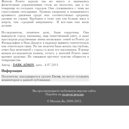
Жители Розето курили так же много и занимались
физическими упражнениями столь же неохотно, как и их
товарищи из соседних городов. Они сталкивались с теми же
стрессовыми ситуациями. Уровень ожирения и повышенного
кровяного давления среди них соответствовал среднему
уровню по стране. Вдобавок к тому они ели больше мяса и
жиров, чем «средний американец». И все-таки они жили
дольше.
Исследователи, понятное дело, были озадачены. Они
вывернули город наизнанку, ища таинственный ключ, и даже
проследили родственные линии нескольких семей из Розето до
Филадельфии и Нью-Джерси в надежде выявить генетическую
или этническую связь. Но им незачем было копать так глубоко;
ответ был величиной с город со всем его населением. В конце
концов исследователи поняли, отчего у жителей Розето такое
крепкое здоровье. Их связывало прочное чувство общности и
товарищества.
Автор -
DARK-ADMIN
, дата - 4.07.2011
Информация
Посетители, находящиеся в группе
Гости
, не могут оставлять
комментарии к данной публикации.
Вы просматриваете мобильную версию сайта.
Перейти на
полную версию
© Murzim.Ru 2009-2015.