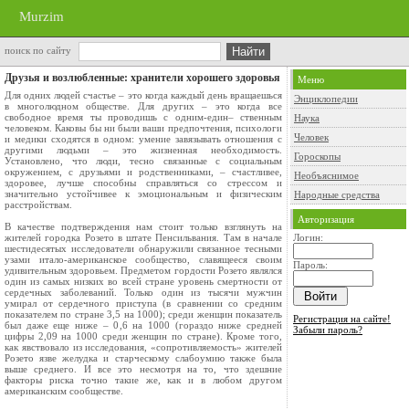
Murzim
поиск по сайту
Друзья и возлюбленные: хранители хорошего здоровья
Меню
Для одних людей счастье – это когда каждый день вращаешься
Энциклопедии
в многолюдном обществе. Для других – это когда все
свободное время ты проводишь с одним-един– ственным
Наука
человеком. Каковы бы ни были ваши предпочтения, психологи
Человек
и медики сходятся в одном: умение завязывать отношения с
другими людьми – это жизненная необходимость.
Гороскопы
Установлено, что люди, тесно связанные с социальным
окружением, с друзьями и родственниками, – счастливее,
Необъяснимое
здоровее, лучше способны справляться со стрессом и
значительно устойчивее к эмоциональным и физическим
Народные средства
расстройствам.
Авторизация
В качестве подтверждения нам стоит только взглянуть на
жителей городка Розето в штате Пенсильвания. Там в начале
Логин:
шестидесятых исследователи обнаружили связанное тесными
узами итало-американское сообщество, славящееся своим
Пароль:
удивительным здоровьем. Предметом гордости Розето являлся
один из самых низких во всей стране уровень смертности от
сердечных заболеваний. Только один из тысячи мужчин
умирал от сердечного приступа (в сравнении со средним
показателем по стране 3,5 на 1000); среди женщин показатель
Регистрация на сайте!
был даже еще ниже – 0,6 на 1000 (гораздо ниже средней
Забыли пароль?
цифры 2,09 на 1000 среди женщин по стране). Кроме того,
как явствовало из исследования, «сопротивляемость» жителей
Розето язве желудка и старческому слабоумию также была
выше среднего. И все это несмотря на то, что здешние
факторы риска точно такие же, как и в любом другом
американским сообществе.