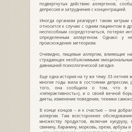
подвергнутых действию аллергенов, сообщ
депрессия и затруднения с концентрацией.
Иногда организм реагирует таким хитрым 
относится к случаю с одним пациентом в др
неспособным сосредоточиться, потерял инте
определенным аллергеном. Однако у н
происхождения: метеоризм.
Очевидно, пищевые аллергии, влияющие на 
страдающих необъяснимыми эмоциональным
давнишней психологической загадке.
Еще одна история на ту же тему: 33-летняя
многие годы жила в состоянии депрессии, 
того, она сообщила о том, что в де
«гиперактивность»), и о своей вечной бо
диеты, изменение поведения, техники самоко
В конце концов – и к счастью – она добра
аллергии. Там всестороннее обследовани
множеству продуктов, включая кукурузу, 
свинину, баранину, морковь, орехи, арбузы 