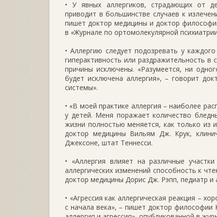
• У явных аллергиков, страдающих от де
приводит в большинстве случаев к излечени
пишет доктор медицины и доктор философии
в «Журнале по ортомолекулярной психиатрии
• Аллергию следует подозревать у каждого
гиперактивность или раздражительность в с
причины исключены. «Разумеется, ни одног
будет исключена аллергия», – говорит док
системы».
• «В моей практике аллергия – наиболее ра
у детей. Меня поражает количество бледны
жизни полностью меняется, как только из 
доктор медицины Вильям Дж. Крук, клини
Джексоне, штат Теннесси.
• «Аллергия влияет на различные участки
аллергических изменений способность к чте
доктор медицины Дорис Дж. Рэпп, педиатр и
• «Агрессия как аллергическая реакция – х
с начала века», – пишет доктор философии 
аллергия и агрессия», опубликованной в жур