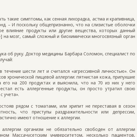
ть такие симптомы, как сенная лихорадка, астма и крапивница,
нд. – И поскольку общепризнанно, что на слизистые оболочки
ое влияние продукты или другие вещества, которых данный
то] на мозг, самый сложный и биохимически многосвязный орган
рука об руку. Доктор медицины Барбара Соломон, специалист по
лучай:
в течение шести лет и считался «агрессивной личностью». Он
ов хронической пищевой аллергии: пятнистая кожа, припухшие
а его на 200 продуктах и выяснила, что на 70 из них у него
ерестал есть аллергенные продукты, он просто утратил свою
с учета».
остояв рядом с томатами, или хрипит не переставая в сезон
тность, что приступы раздражительности или депрессии,
частично имеют отношение к аллергии.
 аллергии организм не обязательно свободен от аллергии
нном Массачусетским университетом, несколько пациентов,