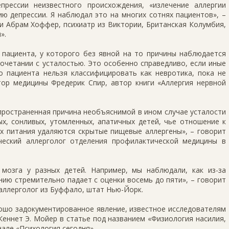
прессии неизвестного происхождения, «излечение аллергии
ю депрессии. Я наблюдал это на многих сотнях пациентов», –
 Абрам Хоффер, психиатр из Виктории, Британская Колумбия,
».
 пациента, у которого без явной на то причины наблюдается
очетании с усталостью. Это особенно справедливо, если иные
о пациента нельзя классифицировать как невротика, пока не
тор медицины Фредерик Спир, автор книги «Аллергия нервной
спространенная причина необъяснимой в ином случае усталости
х, сонливых, утомленных, апатичных детей, чье отношение к
их питания удаляются скрытые пищевые аллергены», – говорит
ческий аллерголог отделения профилактической медицины в
 мозга у разных детей. Например, мы наблюдали, как из-за
нию стремительно падает с оценки восемь до пяти», – говорит
 аллерголог из Буффало, штат Нью-Йорк.
орошо задокументированное явление, известное исследователям
Кеннет Э. Мойер в статье под названием «Физиология насилия,
нале «Психология сегодня».