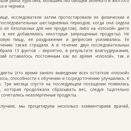
ошли рыба, курятина, большинство овощей зеленого и желтого
ка и черника.
ище, исследователи затем протестировали ее физические и
 последовательных шестидневных периодов, когда она сидела
о из безопасных для нее продуктов), либо на «плохой» диете
о в нее добавлялись некоторые запрещенные продукты). Не
ровую пищу, ее раздражение и депрессия усиливались. Ее
чению также страдали. А в течение двух последовательных
абрала 13 фунтов – вероятно, в результате влагоудержания,
рий оставалось постоянным как во время «плохой», так и
диеты (это время заняло выведение всех остатков «плохой»
лось, способности к обучению и сосредоточению улучшились. К
я. Три месяца спустя на последующем посещении появилась
, которая продолжала сбрасывать вес, следуя тщательно
 сочетались неаллергенные продукты.
лучаев, мы процитируем несколько комментариев врачей,