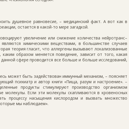
оить душевное равновесие, – медицинский факт. А вот как в
реакции, остается в какой-то мере загадкой.
ровоцируют увеличение или снижение количества нейротранс–
 являются химическими веществами, в большинстве случаев
торая теория гласит, что аллергены вызывают локализованные
, каким образом меняется поведение, зависит от того, какая
в данной сфере проводится все больше и больше исследований,
десь может быть задействован иммунный механизм, – поясняет
ующий психиатр и автор книги «Пища, разум и настроение». –
деленные продукты стимулируют производство организмом
ые молекулы. Если эти молекулы скапливаются в кровеносных
вать процессу насыщения кислородом и вызвать множество
которые мы наблюдаем».