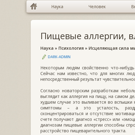
Наука
Человек
В
Пищевые аллергии, 
Наука
»
Психология
»
Исцеляющая сила м
DARK-ADMIN
Некоторым людям свойственно что-нибудь 
Сейчас нам известно, что для многих люд
непосредственный результат чувствительнос
Согласно новаторским разработкам неболь
выглядит как аллергия на пищу, на самом д
худшем случае это выливается во вспышки я
симптомы – а это усталость, раздра
сконцентрироваться и отсутствие мотивац
счете получают диагноз «стресс» или «эмо
диагнозам пищевые аллергии способны спро
расстройство пищеварительного тракта.