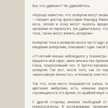
Вас это удивляет? Не удивляйтесь.
«Хорошо известно, что аллергии могут вызва
– говорит доктор философии Бернард Римлэ
носа, легкие и кожу могут оказать вредн
организм не переносит, [не удивительно, ч
тела, также могут влиять аллергии».
Аллергии тела и аллергии мозга часто идут 
пищевым аллергиям, описывает один такой с
«17-летний юноша наблюдался у психиатра 
пришел в мой офис, имея множество признак
глаза, покрасневший нос. Я протестировал
аллергия. Так вот, после того, как он п
«агрессивную личность», и психиатр снял его 
Так что, если некто покрывается сыпью, п
цветения амброзии, есть немалая вероя
случающиеся в это время, по крайней мере 
С другой стороны, внешне свободный от
психологически. В исследовании, проведе