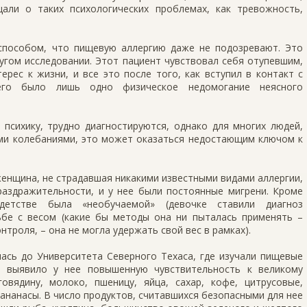
али о таких психологических проблемах, как тревожность,
способом, что пищевую аллергию даже не подозревают. Это
угом исследовании. Этот пациент чувствовал себя отупевшим,
рес к жизни, и все это после того, как вступил в контакт с
его было лишь одно физическое недомогание неясного
психику, трудно диагностируются, однако для многих людей,
и колебаниями, это может оказаться недостающим ключом к
 женщина, не страдавшая никакими известными видами аллергии,
раздражительности, и у нее были постоянные мигрени. Кроме
тстве была «необучаемой» (девочке ставили диагноз
рьбе с весом (какие бы методы она ни пыталась применять –
нтроля, – она не могла удержать свой вес в рамках).
лась до Университета Северного Техаса, где изучали пищевые
е выявило у нее повышенную чувствительность к великому
говядину, молоко, пшеницу, яйца, сахар, кофе, цитрусовые,
и ананасы. В число продуктов, считавшихся безопасными для нее