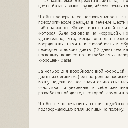
– так называемая «нереактивная» пища, – в
цвета, бананы, дыни, груши, яблоки, земляни
Чтобы проверить ее восприимчивость к п
психологические реакции в течение шести
либо на «хорошей» диете (состоящей тольк
(которая была основана на «хорошей», н
удивительно, что, когда она ела нездо
координация, память и способность к обу
периодов «плохой» диеты (12 дней) она н
поскольку количество потребляемых кало
«хорошей» фазы.
За четыре дня возобновленной «хорошей» 
диеты из организма) ее настроение проясни
концу недели ее вес значительно снизилс
счастливая и уверенная в себе женщина
разработанной диете, в которой гармонично
Чтобы не перечислять сотни подобных с
подтверждающих влияние пищи на психику: