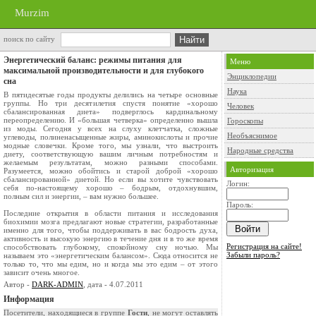
Murzim
поиск по сайту
Энергетический баланс: режимы питания для
Меню
максимальной производительности и для глубокого
Энциклопедии
сна
Наука
В пятидесятые годы продукты делились на четыре основные
группы. Но три десятилетия спустя понятие «хорошо
Человек
сбалансированная диета» подверглось кардинальному
переопределению. И «большая четверка» определенно вышла
Гороскопы
из моды. Сегодня у всех на слуху клетчатка, сложные
Необъяснимое
углеводы, полиненасыщенные жиры, аминокислоты и прочие
модные словечки. Кроме того, мы узнали, что выстроить
Народные средства
диету, соответствующую вашим личным потребностям и
желаемым результатам, можно разными способами.
Авторизация
Разумеется, можно обойтись и старой доброй «хорошо
сбалансированной» диетой. Но если вы хотите чувствовать
Логин:
себя по-настоящему хорошо – бодрым, отдохнувшим,
полным сил и энергии, – вам нужно большее.
Пароль:
Последние открытия в области питания и исследования
биохимии мозга предлагают новые стратегии, разработанные
именно для того, чтобы поддерживать в вас бодрость духа,
активность и высокую энергию в течение дня и в то же время
Регистрация на сайте!
способствовать глубокому, спокойному сну ночью. Мы
Забыли пароль?
называем это «энергетическим балансом». Сюда относится не
только то, что мы едим, но и когда мы это едим – от этого
зависит очень многое.
Автор -
DARK-ADMIN
, дата - 4.07.2011
Информация
Посетители, находящиеся в группе
Гости
, не могут оставлять