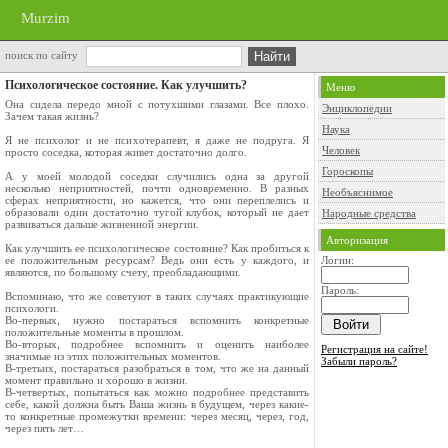
Murzim
поиск по сайту
Психологическое состояние. Как улучшить?
Меню
Она сидела передо мной с потухшими глазами. Все плохо.
Энциклопедии
Зачем такая жизнь?
Наука
Я не психолог и не психотерапевт, я даже не подруга. Я
Человек
просто соседка, которая живет достаточно долго.
Гороскопы
А у моей молодой соседки случились одна за другой
несколько неприятностей, почти одновременно. В разных
Необъяснимое
сферах неприятности, но кажется, что они переплелись и
образовали один достаточно тугой клубок, который не дает
Народные средства
развиваться дальше жизненной энергии.
Авторизация
Как улучшить ее психологическое состояние? Как пробиться к
ее положительным ресурсам? Ведь они есть у каждого, и
Логин:
являются, по большому счету, преобладающими.
Пароль:
Вспоминаю, что же советуют в таких случаях практикующие
психологи.
Во-первых, нужно постараться вспомнить конкретные
положительные моменты в прошлом.
Во-вторых, подробнее вспомнить и оценить наиболее
Регистрация на сайте!
значимые из этих положительных моментов.
Забыли пароль?
В-третьих, постараться разобраться в том, что же на данный
момент правильно и хорошо в жизни.
В-четвертых, попытаться как можно подробнее представить
себе, какой должна быть Ваша жизнь в будущем, через какие-
то конкретные промежутки времени: через месяц, через, год,
через пять лет…