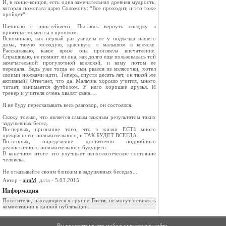
И, в конце-концов, есть одна замечательная древняя мудрость,
которая помогала царю Соломону: “Все проходит, и это тоже
пройдет“.
Начинаю с простейшего. Пытаюсь вернуть соседку в
приятные моменты в прошлом.
Вспоминаю, как первый раз увидела ее у подъезда нашего
дома, такую молодую, красивую, с малышом в коляске.
Рассказываю, какое яркое она произвела впечатление.
Спрашиваю, не помнит ли она, как долго еще пользовалась той
замечательной прогулочной коляской, и кому потом ее
передала. Ведь уже тогда ее сын рвался из колясочки, хотел
своими ножками идти. Теперь, спустя десять лет, он такой же
активный? Отвечает, что да. Мальчик хорошо учится, много
читает, занимается футболом. У него хорошие друзья. И
тренер и учителя очень хвалят сына…
Я не буду пересказывать весь разговор, он состоялся.
Скажу только, что является самым важным результатом таких
задушевных бесед.
Во-первых, признание того, что в жизни ЕСТЬ много
прекрасного, положительного, и ТАК БУДЕТ ВСЕГДА.
Во-вторых, определение достаточно подробного
реалистичного положительного будущего.
В конечном итоге это улучшает психологическое состояние
человека.
Не отказывайте своим близким в задушевных беседах...
Автор -
airaM
, дата - 5.03.2015
Информация
Посетители, находящиеся в группе
Гости
, не могут оставлять
комментарии к данной публикации.
Вы просматриваете мобильную версию сайта.