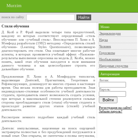
Murzim
поиск по сайту
Стили обучения
Меню
Д. Колб и Р. Фрай выделили четыре типа предпочтений,
Энциклопедии
каждому из которых соответствует определенный «стиль
обучения» или «учебный стиль». Впоследствии П. Хони и А.
Наука
Мэмфорд разработали (1982) методику «Определитель стилей
Человек
обучения» (Learning Styles Questionnaire), позволяющую
диагностировать эти стили. Она охватывает многие рабочие
Гороскопы
аспекты, в которых проявляется учебный эффект. «Наложив»
результаты выполнения опросника на модель Д. Колба, можно
Необъяснимое
понять, какой этап обучения находится в поле внимания
данного человека и как целесообразнее строить его
Народные средства
дальнейшее обучение.
Авторизация
Предложенная П. Хони и А. Мэмфордом типология,
выделяющая Деятелей, Прагматиков, Теоретиков и
Логин:
Рефлексирующих, доминирует во многих странах в настоящее
время. Она весьма полезна для работы преподавателя. Зная
Пароль:
индивидуально-стилевые особенности учебной деятельности
студента, преподаватель имеет возможность создать условия,
при которых в максимальной степени реализуются сильные
стороны преобладающего стиля (этапа) обучения студента и
происходит развитие других этапов (стилей) учебной
Регистрация на сайте!
деятельности.
Забыли пароль?
Рассмотрим немного подробнее каждый учебный стиль
деятельности.
Деятели: импульсивные, нацеленные на поиск ощущений
экстраверты полностью и без предубеждений погружаются в
новый опыт. Они открыты, не скептичны и полны энтузиазма,