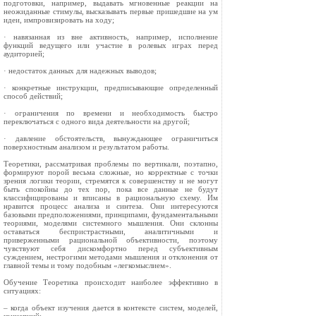
подготовки, например, выдавать мгновенные реакции на
неожиданные стимулы, высказывать первые пришедшие на ум
идеи, импровизировать на ходу;
· навязанная из вне активность, например, исполнение
функций ведущего или участие в ролевых играх перед
аудиторией;
· недостаток данных для надежных выводов;
· конкретные инструкции, предписывающие определенный
способ действий;
· ограничения по времени и необходимость быстро
переключаться с одного вида деятельности на другой;
· давление обстоятельств, вынуждающее ограничиться
поверхностным анализом и результатом работы.
Теоретики, рассматривая проблемы по вертикали, поэтапно,
формируют порой весьма сложные, но корректные с точки
зрения логики теории, стремятся к совершенству и не могут
быть спокойны до тех пор, пока все данные не будут
классифицированы и вписаны в рациональную схему. Им
нравится процесс анализа и синтеза. Они интересуются
базовыми предположениями, принципами, фундаментальными
теориями, моделями системного мышления. Они склонны
оставаться беспристрастными, аналитичными и
приверженными рациональной объективности, поэтому
чувствуют себя дискомфортно перед субъективным
суждением, нестрогими методами мышления и отклонения от
главной темы и тому подобным «легкомыслием».
Обучение Теоретика происходит наиболее эффективно в
ситуациях:
– когда объект изучения дается в контексте систем, моделей,