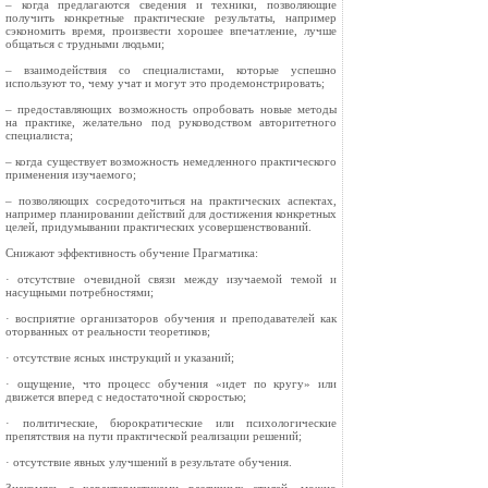
– когда предлагаются сведения и техники, позволяющие
получить конкретные практические результаты, например
сэкономить время, произвести хорошее впечатление, лучше
общаться с трудными людьми;
– взаимодействия со специалистами, которые успешно
используют то, чему учат и могут это продемонстрировать;
– предоставляющих возможность опробовать новые методы
на практике, желательно под руководством авторитетного
специалиста;
– когда существует возможность немедленного практического
применения изучаемого;
– позволяющих сосредоточиться на практических аспектах,
например планировании действий для достижения конкретных
целей, придумывании практических усовершенствований.
Снижают эффективность обучение Прагматика:
· отсутствие очевидной связи между изучаемой темой и
насущными потребностями;
· восприятие организаторов обучения и преподавателей как
оторванных от реальности теоретиков;
· отсутствие ясных инструкций и указаний;
· ощущение, что процесс обучения «идет по кругу» или
движется вперед с недостаточной скоростью;
· политические, бюрократические или психологические
препятствия на пути практической реализации решений;
· отсутствие явных улучшений в результате обучения.