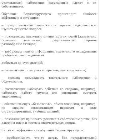
учитывающей наблюдения окружающих наряду с их
собственными.
Обучение Рефлексирующего происходит наиболее
эффективно в ситуациях:
– предоставляющих возможность заранее подготовиться,
изучить существо вопроса;
– позволяющих выслушать мнения других людей (желательно
большого количества), представляющих широкое
разнообразие взглядов;
– требующих поиска информации, тщательного исследования
проблемы и необходимости
добраться до сути явлений;
– позволяющих повторять и пересматривать изученное;
– дающих возможность тщательного наблюдения и
обдумывания;
– позволяющих наблюдать действие со стороны, например,
наблюдать работу группы или совещания, смотреть
видеозапись;
– обеспечивающих «безопасный» обмен мнениями, например,
по заранее согласованным правилам в виде
структурированных учебных заданий;
– позволяющих принимать решения в собственном ритме, без
давления извне и жестких окончательных сроков.
Снижают эффективность обучение Рефлексирующего:
· необходимость что-то делать без предварительной