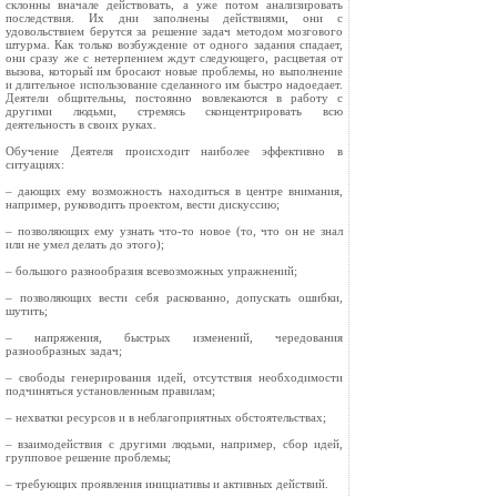
склонны вначале действовать, а уже потом анализировать
последствия. Их дни заполнены действиями, они с
удовольствием берутся за решение задач методом мозгового
штурма. Как только возбуждение от одного задания спадает,
они сразу же с нетерпением ждут следующего, расцветая от
вызова, который им бросают новые проблемы, но выполнение
и длительное использование сделанного им быстро надоедает.
Деятели общительны, постоянно вовлекаются в работу с
другими людьми, стремясь сконцентрировать всю
деятельность в своих руках.
Обучение Деятеля происходит наиболее эффективно в
ситуациях:
– дающих ему возможность находиться в центре внимания,
например, руководить проектом, вести дискуссию;
– позволяющих ему узнать что-то новое (то, что он не знал
или не умел делать до этого);
– большого разнообразия всевозможных упражнений;
– позволяющих вести себя раскованно, допускать ошибки,
шутить;
– напряжения, быстрых изменений, чередования
разнообразных задач;
– свободы генерирования идей, отсутствия необходимости
подчиняться установленным правилам;
– нехватки ресурсов и в неблагоприятных обстоятельствах;
– взаимодействия с другими людьми, например, сбор идей,
групповое решение проблемы;
– требующих проявления инициативы и активных действий.