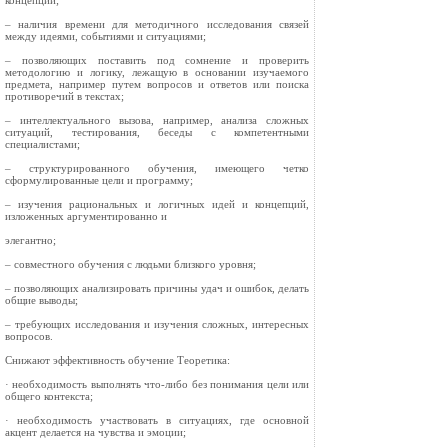
концепций;
– наличия времени для методичного исследования связей
между идеями, событиями и ситуациями;
– позволяющих поставить под сомнение и проверить
методологию и логику, лежащую в основании изучаемого
предмета, например путем вопросов и ответов или поиска
противоречий в текстах;
– интеллектуального вызова, например, анализа сложных
ситуаций, тестирования, беседы с компетентными
специалистами;
– структурированного обучения, имеющего четко
сформулированные цели и программу;
– изучения рациональных и логичных идей и концепций,
изложенных аргументированно и
элегантно;
– совместного обучения с людьми близкого уровня;
– позволяющих анализировать причины удач и ошибок, делать
общие выводы;
– требующих исследования и изучения сложных, интересных
вопросов.
Снижают эффективность обучение Теоретика:
· необходимость выполнять что-либо без понимания цели или
общего контекста;
· необходимость участвовать в ситуациях, где основной
акцент делается на чувства и эмоции;