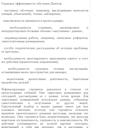
Снижают эффективность обучение Деятеля:
· пассивное обучение, например, выслушивание монологов
(лекций, объяснений), чтение, наблюдение;
· невозможность вмешаться в происходящее;
· необходимость усваивать, анализировать и
интерпретировать большие объемы «запутанных» данных;
· индивидуальная работа, например, написание рефератов,
самостоятельные размышления;
· сугубо теоретические рассуждения об истории проблемы,
ее причинах;
· необходимость многократного выполнения одного и того
же действия (практические упражнения);
· необходимость следовать точным инструкциям,
оставляющим малое пространство для маневра;
· монотонная, кропотливая деятельность, тщательная
проработка деталей.
Рефлексирующие стремятся держаться в стороне от
происходящих событий. Они тщательно размышляют над
ситуацией, рассматривая ее с разных точек зрения. Для
тщательных размышлений используют данные, собранные
самостоятельно и полученные от других людей.
Скрупулезный подбор и анализ данных имеет для них
основное значение, поэтому они стремятся отложить
принятие окончательного решения настолько, насколько это
возможно. Они стремятся быть незамеченными, им присуща
некоторая отстраненность, терпимость и невозмутимость. Их
действия основываются на полной картине ситуации,
включающей в себя как прошлое, так и настоящее, и