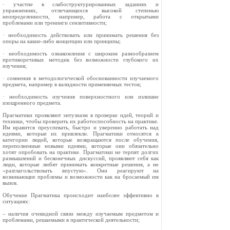
· участие в слабоструктурированных заданиях и
упражнениях, отличающихся высокой степенью
неопределенности, например, работа с открытыми
проблемами или тренинги сензитивности;
· необходимость действовать или принимать решения без
опоры на какие-либо концепции или принципы;
· необходимость ознакомления с широким разнообразием
противоречивых методик без возможности глубокого их
изучения;
· сомнения в методологической обоснованности изучаемого
предмета, например в валидности применяемых тестов;
· необходимость изучения поверхностного или излишне
изощренного предмета.
Прагматики проявляют энтузиазм в проверке идей, теорий и
техники, чтобы проверить их работоспособность на практике.
Им нравится преуспевать, быстро и уверенно работать над
идеями, которые их привлекли. Прагматики относятся к
категории людей, которые возвращаются после обучения,
переполненные новыми идеями, которые они обязательно
хотят опробовать на практике. Прагматики не терпят долгих
размышлений и бесконечных дискуссий, проявляют себя как
люди, которые любят принимать конкретные решения, а не
«разглагольствовать впустую». Они реагируют на
возникающие проблемы и возможности как на бросаемый им
вызов.
Обучение Прагматика происходит наиболее эффективно в
ситуациях:
– наличия очевидной связи между изучаемым предметом и
проблемами, решаемыми в практической деятельности;