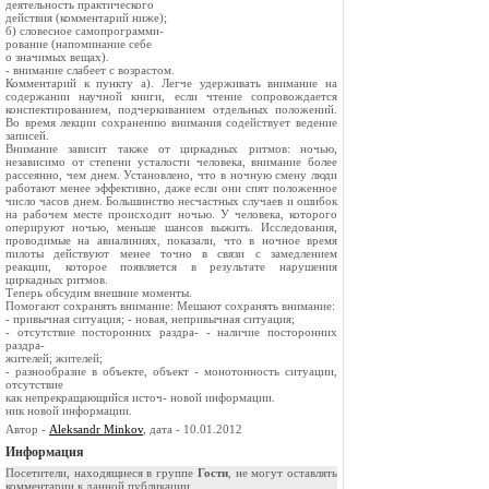
деятельность практического
действия (комментарий ниже);
б) словесное самопрограмми-
рование (напоминание себе
о значимых вещах).
- внимание слабеет с возрастом.
Комментарий к пункту а). Легче удерживать внимание на
содержании научной книги, если чтение сопровождается
конспектированием, подчеркиванием отдельных положений.
Во время лекции сохранению внимания содействует ведение
записей.
Внимание зависит также от циркадных ритмов: ночью,
независимо от степени усталости человека, внимание более
рассеянно, чем днем. Установлено, что в ночную смену люди
работают менее эффективно, даже если они спят положенное
число часов днем. Большинство несчастных случаев и ошибок
на рабочем месте происходит ночью. У человека, которого
оперируют ночью, меньше шансов выжить. Исследования,
проводимые на авиалиниях, показали, что в ночное время
пилоты действуют менее точно в связи с замедлением
реакции, которое появляется в результате нарушения
циркадных ритмов.
Теперь обсудим внешние моменты.
Помогают сохранять внимание: Мешают сохранять внимание:
- привычная ситуация; - новая, непривычная ситуация;
- отсутствие посторонних раздра- - наличие посторонних
раздра-
жителей; жителей;
- разнообразие в объекте, объект - монотонность ситуации,
отсутствие
как непрекращающийся источ- новой информации.
ник новой информации.
Автор -
Aleksandr Minkov
, дата - 10.01.2012
Информация
Посетители, находящиеся в группе
Гости
, не могут оставлять
комментарии к данной публикации.