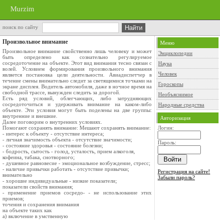
Murzim
поиск по сайту
Произвольное внимание
Меню
Произвольное внимание свойственно лишь человеку и может
Энциклопедии
быть определено как сознательно регулируемое
сосредоточение на объекте. Этот вид внимания тесно связан с
Наука
волей. Условием формирования произвольного внимания
Человек
является постановка цели деятельности. Авиадиспетчер в
течение смены внимательно следит за светящимися точками на
Гороскопы
экране дисплея. Водитель автомобиля, даже в ночное время на
свободной трассе, вынужден следить за дорогой.
Необъяснимое
Есть ряд условий, облегчающих, либо затрудняющих
сосредоточиться и удерживать внимание на каком-либо
Народные средства
объекте. Эти условия могут быть поделены на две группы:
внутренние и внешние.
Авторизация
Далее поговорим о внутренних условиях.
Помогают сохранять внимание: Мешают сохранять внимание:
Логин:
- интерес к объекту - отсутствие интереса;
- личная значимость объекта - отсутствие значимости;
Пароль:
- состояние здоровья - состояние болезни;
- бодрость, сытость - голод, усталость, прием алкоголя,
кофеина, табака, снотворного;
- душевное равновесие - эмоциональное возбуждение, стресс;
- наличие привычки работать - отсутствие привычки;
Регистрация на сайте!
внимательно
Забыли пароль?
- хорошие индивидуальные - низкие показатели;
показатели свойств внимания;
- применение приемов сосредо- - не использование этих
приемов;
точения и сохранения внимания
на объекте таких как
а) включение в умственную