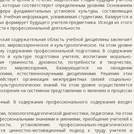
и, которые соответствуют определенным уровням. Основанием
фера фундаментальных установок культуры, составляющих
. Учебная информация, усваиваемая студентами, базируется и
ых формирует будущего учителя-предметника. Исходя из этого
ти к профессиональной деятельности.
еская содержательная область учебной дисциплины заключает
ое, мировоззренческое и культурологическое. На этом уровне
му содержанию профессиональной подготовки. В содержание
то в культуре подготовки учителя, воспитание морально-
тие гуманности, духовности, потребности в творчестве,
тного мировоззрения, базирующегося на овладении
ескими, естественнонаучными дисциплинами. Решению этих
ействует организация межпредметных связей социально-
 культурологических знаний. На этом уровне осуществляется
оззрения на системном представлении о явлениях и процессах
чный. В содержание профессионального содержания входят
ии, психологопедагогической диагностики, педагогики. На этом
фессиональными знаниями и умениями, приобщение учителей к
сти, установлению профессионально-педагогического
тся ценностно-мотивационный подход к труду учителя и