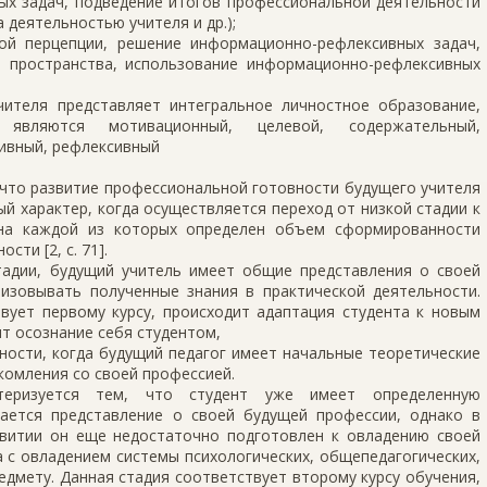
ых задач, подведение итогов профессиональной деятельности
 деятельностью учителя и др.);
ой перцепции, решение информационно-рефлексивных задач,
 пространства, использование информационно-рефлексивных
ителя представляет интегральное личностное образование,
являются мотивационный, целевой, содержательный,
тивный, рефлексивный
 что развитие профессиональной готовности будущего учителя
ый характер, когда осуществляется переход от низкой стадии к
 на каждой из которых определен объем сформированности
ти [2, с. 71].
тадии, будущий учитель имеет общие представления о своей
лизовывать полученные знания в практической деятельности.
вует первому курсу, происходит адаптация студента к новым
ит осознание себя студентом,
ности, когда будущий педагог имеет начальные теоретические
комления со своей профессией.
ктеризуется тем, что студент уже имеет определенную
вается представление о своей будущей профессии, однако в
витии он еще недостаточно подготовлен к овладению своей
а с овладением системы психологических, общепедагогических,
едмету. Данная стадия соответствует второму курсу обучения,