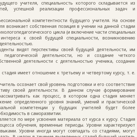
удущего учителя, специальность которого складывается из
остей, успешной реализации профессиональных задач и
ессиональной компетентности будущего учителя. На основе
ля возникает собственная позиция в учении на данной стадии
хологопедагогического цикла (и включение части специальных
интереса к своей будущей специальности, возникновению
деятельностью.
туденты видят перспективы своей будущей деятельности, им
 педагогической деятельности, но и создание четкого
бственной деятельности с деятельностью ученика, создание
 стадия имеет отношение к третьему и четвертому курсу, т. е.
учитель осознает свой уровень подготовки и его соответствие
ктиву своей деятельности. В данном случае формирование
рассматривать как процесс, в котором одна стадия меняет
жение определенного уровня знаний, умений и практической
ональной компетенции у будущих учителей будет более
обходимость в саморазвитии.
ляется по мере усвоения материала от курса к курсу. Стадия
оцесса обучения, временные периоды. Уровни характеризуют
авыками. Уровни иногда могут совпадать со стадиями, могут
дать. В целом в течение выделенных стадий будущий учитель