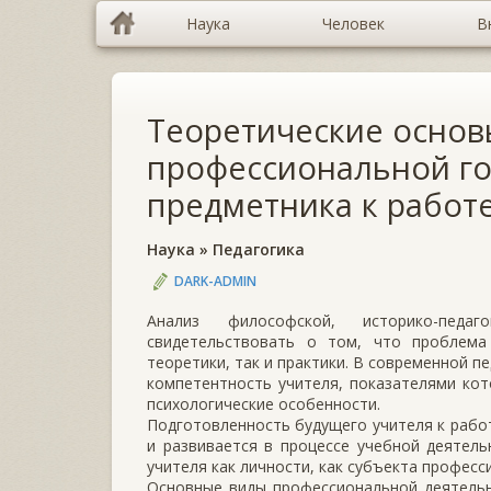
Наука
Человек
В
Теоретические осно
профессиональной го
предметника к работ
Наука
»
Педагогика
DARK-ADMIN
Анализ философской, историко-педаг
свидетельствовать о том, что проблема
теоретики, так и практики. В современной 
компетентность учителя, показателями кот
психологические особенности.
Подготовленность будущего учителя к работ
и развивается в процессе учебной деятел
учителя как личности, как субъекта профес
Основные виды профессиональной деятельн