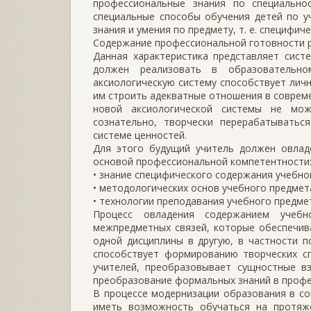
профессиональные знания по специальн
специальные способы обучения детей по у
знания и умения по предмету, т. е. специфиче
Содержание профессиональной готовности р
Данная характеристика представляет сист
должен реализовать в образовательн
аксиологическую систему способствует лич
им строить адекватные отношения в соврем
новой аксиологической системы не мож
сознательно, творчески перерабатыватьс
системе ценностей.
Для этого будущий учитель должен овлад
основой профессиональной компетентности
• знание специфического содержания учебно
• методологических основ учебного предмет
• технологии преподавания учебного предме
Процесс овладения содержанием учеб
межпредметных связей, которые обеспечив
одной дисциплины в другую, в частности пс
способствует формированию творческих сп
учителей, преобразовывает сущностные вз
преобразование формальных знаний в профе
В процессе модернизации образования в с
иметь возможность обучаться на протяже