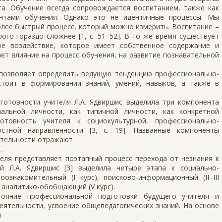
га. Обучение всегда сопровождается воспитанием, также как
ентами обучения. Однако это не идентичные процессы. Мы
более быстрый процесс, который можно измерить. Воспитание –
го гораздо сложнее [1, с. 51–52]. В то же время существует
ое воздействие, которое имеет собственное содержание и
ает влияние на процесс обучения, на развитие познавательной
позволяет определить ведущую тенденцию профессионально-
стоит в формировании знаний, умений, навыков, а также в
готовности учителя Л.А. Ядвиршис выделила три компонента
иальной личности, как типичной личности, как конкретной
отовность учителя к социокультурной, профессионально-
остной направленности [3, с. 19]. Названные компоненты
ятельности отражают
.
еля представляет поэтапный процесс перехода от незнания к
й Л.А. Ядвиршис [3] выделила четыре этапа к социально-
оознакомительный (I курс), поисково-информационный (II–III
, аналитико-обобщающий (V курс).
тояние профессиональной подготовки будущего учителя и
ятельности, усвоение общепедагогических знаний. На основе
я