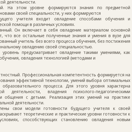
ой деятельности.
кий. На этом уровне формируются знания по предметной
новами своей специальности, у них формируются
дущего учителя входит овладение способами обучения и
еской помощи в различных условиях.
анный. Он включает в себя овладение материалом основной
т, что все остальные полученные знания и умения в вузе для
ованный учитель без всего процесса обучения, без постижения
ональному овладению своей специальностью.
 уровень предусматривает овладение такими умениями, как
обучения, овладения технологией (методами и
нтностный. Профессиональная компетентность формируется на
ьзования эффективной технологии, умений выбора оптимальных
 образовательного процесса. Для этого уровня характерна
ой деятельности, владения психолого-педагогическими
и общения с детьми. Реализация этих умений на практике
альной деятельности.
лены свои модели готовности будущего учителя к своей
аскрывают теоретические и практические уровни готовности к
условиях, способствующих становлению овладения новым