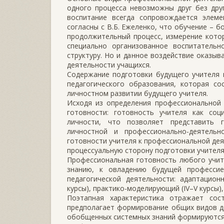
одного процесса невозможны друг без дру
воспитание всегда сопровождается элем
согласны с В.Б. Ежеленко, что обучение – 
продолжительный процесс, измерение которо
специально организованное воспитательн
структуру. Но и данное воздействие оказыв
деятельности учащихся.
Содержание подготовки будущего учителя 
педагогического образования, которая со
личностном развитии будущего учителя.
Исходя из определения профессиональной 
готовности: готовность учителя как соц
личности, что позволяет представить г
личностной и профессионально-деятельн
готовности учителя к профессиональной де
процессуальную сторону подготовки учителя
Профессиональная готовность любого учит
знанию, к овладению будущей профессие
педагогической деятельности: адаптационн
курсы), практико-моделирующий (IV–V курсы)
Поэтапная характеристика отражает сос
предполагает формирование общих видов де
обобщенных системных знаний формируютс