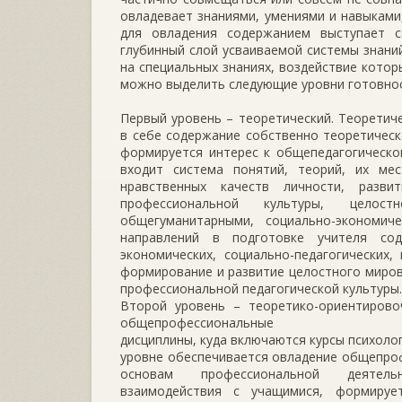
овладевает знаниями, умениями и навыкам
для овладения содержанием выступает с
глубинный слой усваиваемой системы знаний
на специальных знаниях, воздействие котор
можно выделить следующие уровни готовнос
Первый уровень – теоретический. Теоретич
в себе содержание собственно теоретическ
формируется интерес к общепедагогическо
входит система понятий, теорий, их мес
нравственных качеств личности, разви
профессиональной культуры, целос
общегуманитарными, социально-экономич
направлений в подготовке учителя сод
экономических, социально-педагогических,
формирование и развитие целостного миров
профессиональной педагогической культуры.
Второй уровень – теоретико-ориентирово
общепрофессиональные
дисциплины, куда включаются курсы психолог
уровне обеспечивается овладение общепро
основам профессиональной деятельно
взаимодействия с учащимися, формируе