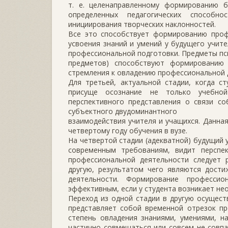
т. е. целенаправленному формированию б
определенных педагогических способн
инициирования творческих наклонностей.
Все это способствует формированию проф
усвоения знаний и умений у будущего учите
профессиональной подготовки. Предметы пси
предметов) способствуют формированию 
стремления к овладению профессиональной 
Для третьей, актуальной стадии, когда с
присуще осознание не только учебной
перспективного представления о связи со
субъектного двудоминантного
взаимодействия учителя и учащихся. Данная
четвертому году обучения в вузе.
На четвертой стадии (адекватной) будущий 
современным требованиям, видит перспе
профессиональной деятельности следует 
другую, результатом чего являются дости
деятельности. Формирование професси
эффективным, если у студента возникает не
Переход из одной стадии в другую осуществ
представляет собой временной отрезок пр
степень овладения знаниями, умениями, н
частично совмещаться или совсем не совпа