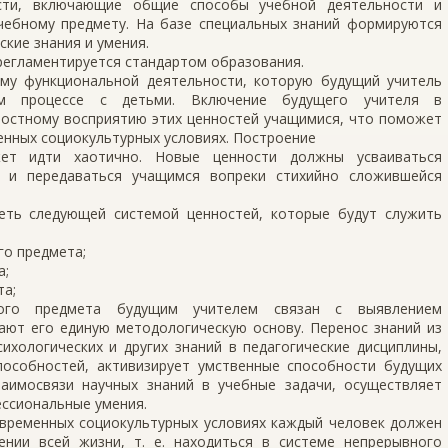
ости, включающие общие способы учебной деятельности и
чебному предмету. На базе специальных знаний формируются
ские знания и умения.
егламентируется стандартом образования.
ему функциональной деятельности, которую будущий учитель
ом процессе с детьми. Включение будущего учителя в
ностному восприятию этих ценностей учащимися, что поможет
енных социокультурных условиях. Построение
ет идти хаотично. Новые ценности должны усваиваться
я и передаваться учащимся вопреки стихийно сложившейся
еть следующей системой ценностей, которые будут служить
:
го предмета;
а;
та;
ного предмета будущим учителем связан с выявлением
ают его единую методологическую основу. Перенос знаний из
ихологических и других знаний в педагогические дисциплины,
особностей, активизирует умственные способности будущих
аимосвязи научных знаний в учебные задачи, осуществляет
ссиональные умения.
овременных социокультурных условиях каждый человек должен
нии всей жизни, т. е. находиться в системе непрерывного