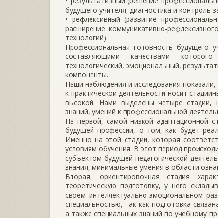
• результативный (решение профессиональн
будущего учителя, диагностика и контроль за
• рефлексивный (развитие профессиональн
расширение коммуникативно-рефлексивного
технологий).
Профессиональная готовность будущего уч
составляющими качествами которого 
технологический, эмоциональный, результа
компоненты.
Наши наблюдения и исследования показали,
к практической деятельности носит стадийн
высокой. Нами выделены четыре стадии,
знаний, умений к профессиональной деятельнос
На первой, самой низкой адаптационной с
будущей профессии, о том, как будет реа
Именно на этой стадии, которая соответст
условиям обучения. В этот период происход
субъектом будущей педагогической деятель
знания, минимальные умения в области озна
Вторая, ориентировочная стадия хара
теоретическую подготовку, у него склады
своем интеллектуально-эмоциональном раз
специальностью, так как подготовка связан
а также специальных знаний по учебному пр