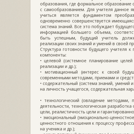
образования, где формальное образование 
с самообразованием. Для учителя данное я
учиться является фундаментом преобра
одновременно совершенствуется имеющаяся
система знаний. Все это побуждает будущег
информацией большего объема, соответс
быть успешным, будущий учитель долже
реализации своих знаний и умений в своей 
Структура готовности будущего учителя к
компоненты:
• целевой (системное планирование целей
реализации и др.);
• мотивационный (интерес к своей буду
современными методами, приемами и средств
• содержательный (система знаний, умений 
на личность учащегося, содержательная хара
• технологический (овладение методами, 
деятельности, технологическая разработка 
цели, реалистичность цели и гарантированно
• эмоциональный (эмоционально-ценностно
ценностного отношения к процессу професс
на ученика и др.);