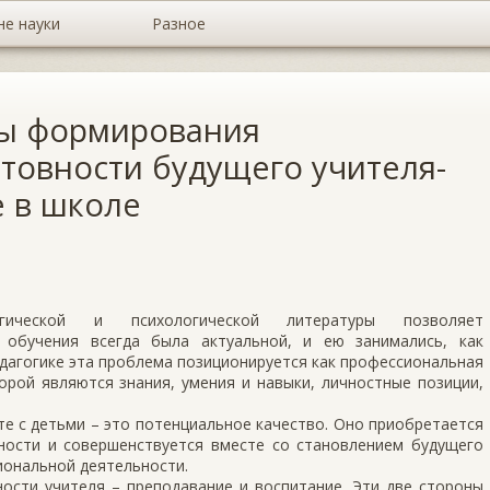
не науки
Разное
вы формирования
товности будущего учителя-
е в школе
огической и психологической литературы позволяет
 обучения всегда была актуальной, и ею занимались, как
педагогике эта проблема позиционируется как профессиональная
орой являются знания, умения и навыки, личностные позиции,
е с детьми – это потенциальное качество. Оно приобретается
ьности и совершенствуется вместе со становлением будущего
сиональной деятельности.
ости учителя – преподавание и воспитание. Эти две стороны