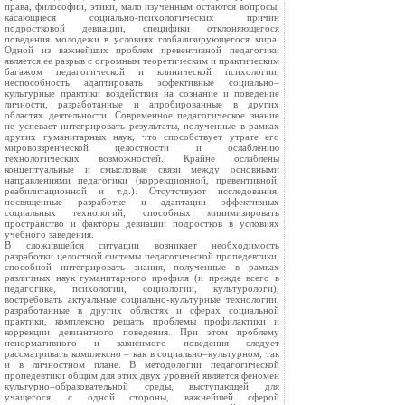
права, философии, этики, мало изученным остаются вопросы,
касающиеся социально-психологических причин
подростковой девиации, специфики отклоняющегося
поведения молодежи в условиях глобализирующегося мира.
Одной из важнейших проблем превентивной педагогики
является ее разрыв с огромным теоретическим и практическим
багажом педагогической и клинической психологии,
неспособность адаптировать эффективные социально–
культурные практики воздействия на сознание и поведение
личности, разработанные и апробированные в других
областях деятельности. Современное педагогическое знание
не успевает интегрировать результаты, полученные в рамках
других гуманитарных наук, что способствует утрате его
мировоззренческой целостности и ослаблению
технологических возможностей. Крайне ослаблены
концептуальные и смысловые связи между основными
направлениями педагогики (коррекционной, превентивной,
реабилитационной и т.д.). Отсутствуют исследования,
посвященные разработке и адаптации эффективных
социальных технологий, способных минимизировать
пространство и факторы девиации подростков в условиях
учебного заведения.
В сложившейся ситуации возникает необходимость
разработки целостной системы педагогической пропедевтики,
способной интегрировать знания, полученные в рамках
различных наук гуманитарного профиля (и прежде всего в
педагогике, психологии, социологии, культурологи),
востребовать актуальные социально-культурные технологии,
разработанные в других областях и сферах социальной
практики, комплексно решать проблемы профилактики и
коррекции девиантного поведения. При этом проблему
ненормативного и зависимого поведения следует
рассматривать комплексно – как в социально–культурном, так
и в личностном плане. В методологии педагогической
пропедевтики общим для этих двух уровней является феномен
культурно–образовательной среды, выступающей для
учащегося, с одной стороны, важнейшей сферой