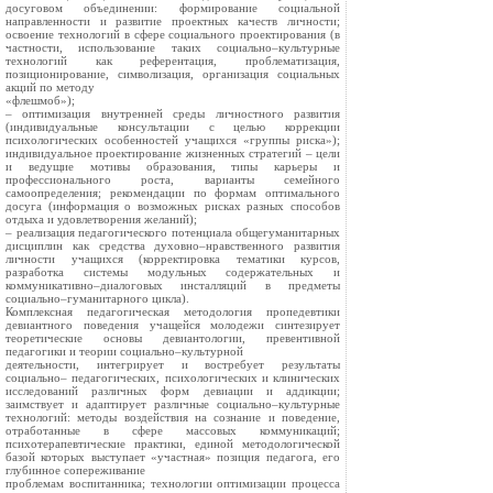
досуговом объединении: формирование социальной
направленности и развитие проектных качеств личности;
освоение технологий в сфере социального проектирования (в
частности, использование таких социально–культурные
технологий как референтация, проблематизация,
позиционирование, символизация, организация социальных
акций по методу
«флешмоб»);
– оптимизация внутренней среды личностного развития
(индивидуальные консультации с целью коррекции
психологических особенностей учащихся «группы риска»);
индивидуальное проектирование жизненных стратегий – цели
и ведущие мотивы образования, типы карьеры и
профессионального роста, варианты семейного
самоопределения; рекомендации по формам оптимального
досуга (информация о возможных рисках разных способов
отдыха и удовлетворения желаний);
– реализация педагогического потенциала общегуманитарных
дисциплин как средства духовно–нравственного развития
личности учащихся (корректировка тематики курсов,
разработка системы модульных содержательных и
коммуникативно–диалоговых инсталляций в предметы
социально–гуманитарного цикла).
Комплексная педагогическая методология пропедевтики
девиантного поведения учащейся молодежи синтезирует
теоретические основы девиантологии, превентивной
педагогики и теории социально–культурной
деятельности, интегрирует и востребует результаты
социально– педагогических, психологических и клинических
исследований различных форм девиации и аддикции;
заимствует и адаптирует различные социально–культурные
технологий: методы воздействия на сознание и поведение,
отработанные в сфере массовых коммуникаций;
психотерапевтические практики, единой методологической
базой которых выступает «участная» позиция педагога, его
глубинное сопереживание
проблемам воспитанника; технологии оптимизации процесса