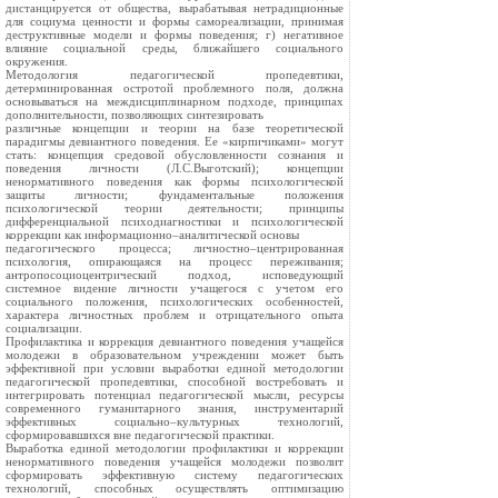
дистанцируется от общества, вырабатывая нетрадиционные
для социума ценности и формы самореализации, принимая
деструктивные модели и формы поведения; г) негативное
влияние социальной среды, ближайшего социального
окружения.
Методология педагогической пропедевтики,
детерминированная остротой проблемного поля, должна
основываться на междисциплинарном подходе, принципах
дополнительности, позволяющих синтезировать
различные концепции и теории на базе теоретической
парадигмы девиантного поведения. Ее «кирпичиками» могут
стать: концепция средовой обусловленности сознания и
поведения личности (Л.С.Выготский); концепции
ненормативного поведения как формы психологической
защиты личности; фундаментальные положения
психологической теории деятельности; принципы
дифференциальной психодиагностики и психологической
коррекции как информационно–аналитической основы
педагогического процесса; личностно–центрированная
психология, опирающаяся на процесс переживания;
антропосоциоцентрический подход, исповедующий
системное видение личности учащегося с учетом его
социального положения, психологических особенностей,
характера личностных проблем и отрицательного опыта
социализации.
Профилактика и коррекция девиантного поведения учащейся
молодежи в образовательном учреждении может быть
эффективной при условии выработки единой методологии
педагогической пропедевтики, способной востребовать и
интегрировать потенциал педагогической мысли, ресурсы
современного гуманитарного знания, инструментарий
эффективных социально–культурных технологий,
сформировавшихся вне педагогической практики.
Выработка единой методологии профилактики и коррекции
ненормативного поведения учащейся молодежи позволит
сформировать эффективную систему педагогических
технологий, способных осуществлять оптимизацию