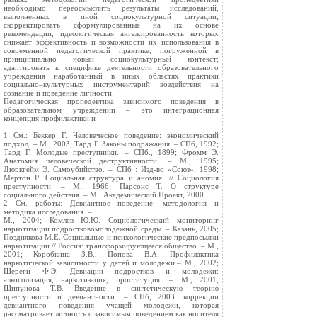
необходимо: переосмыслить результаты исследований,
выполненных в иной социокультурной ситуации;
скорректировать сформулированные на их основе
рекомендации, идеологическая ангажированность которых
снижает эффективность и возможности их использования в
современной педагогической практике, погруженной в
принципиально новый социокультурный контекст;
адаптировать к специфике деятельности образовательного
учреждения наработанный в иных областях практики
социально–культурных инструментарий воздействия на
сознание и поведение личности.
Педагогическая пропедевтика зависимого поведения в
образовательном учреждении – это интеграционная
концепция профилактики и
1 См.: Беккер Г. Человеческое поведение: экономический
подход. – М., 2003; Тард Г. Законы подражания. – СПб, 1992;
Тард Г. Молодые преступники. – СПб., 1899; Фромм Э.
Анатомия человеческой деструктивности. – М., 1995;
Дюркгейм Э. Самоубийство. – СПб : Изд-во «Союз», 1998;
Мертон Р. Социальная структура и аномия. // Социология
преступности. – М., 1966; Парсонс Т. О структуре
социального действия. – М.: Академический Проект, 2000.
2 См. работы: Девиантное поведение: методология и
методика исследования. –
М., 2004; Комлев Ю.Ю. Социологический мониторинг
наркотизации подростковомолодежной среды. – Казань, 2005;
Позднякова М.Е. Социальные и психологические предпосылки
наркотизации // Россия: трансформирующееся общество. – М.,
2001; Коробкина З.В., Попова В.А. Профилактика
наркотической зависимости у детей и молодежи.– М., 2002;
Шереги Ф.Э. Девиации подростков и молодежи:
алкоголизация, наркотизация, проституция. – М., 2001;
Шипунова Т.В. Введение в синтетическую теорию
преступности и девиантности. – СПб, 2003. коррекции
девиантного поведения учащей молодежи, которая
рассматривает личность с зависимым поведением как носителя