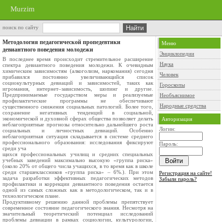
Murzim
поиск по сайту
Методология педагогической пропедевтики
Меню
девиантного поведения молодежи
Энциклопедии
В последнее время происходит стремительное расширение
Наука
спектра девиантного поведения молодежи. К очевидным
химическим зависимостям (алкоголизм, наркомания) сегодня
Человек
прибавился постоянно увеличивающийся список
социокультурных девиаций и зависимостей, таких как
Гороскопы
игромания, интернет–зависимость, шопинг и другие.
Предпринимаемые государством меры и реализуемые
Необъяснимое
профилактические программы не обеспечивают
Народные средства
существенного снижения социальных патологий. Более того,
сохранение негативных тенденций в социальной,
экономической и духовной сферах общества позволяет делать
Авторизация
неблагоприятные прогнозы относительно дальнейшего роста
Логин:
социальных и личностных девиаций. Особенно
неблагоприятная ситуация складывается в системе среднего
профессионального образования: исследования фиксируют
Пароль:
среди уча
щихся профессиональных училищ и средних специальных
учебных заведений максимально высокую «группа риска»
(около 20% от общего числа учащихся, в то время как в школе
среди старшеклассников «группа риска» – 6%.). При этом
Регистрация на сайте!
задача разработки эффективных педагогических методов
Забыли пароль?
профилактики и коррекции девиантного поведения остается
одной из самых сложных как в методологическом, так и в
технологическом плане.
Продуктивному решению данной проблемы препятствует
современное состояние педагогического знания. Несмотря на
значительный теоретический потенциал исследований
проблемы девиации в рамках социологии, культурологии,