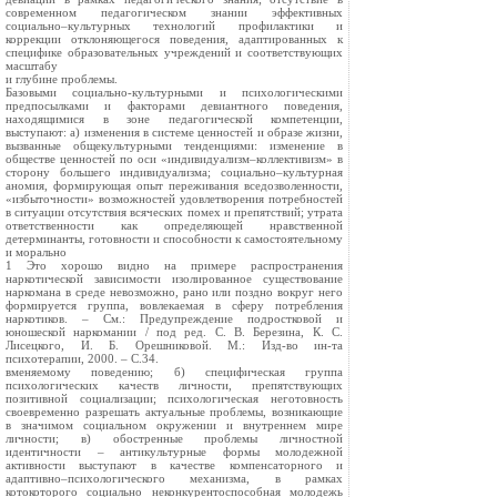
современном педагогическом знании эффективных
социально–культурных технологий профилактики и
коррекции отклоняющегося поведения, адаптированных к
специфике образовательных учреждений и соответствующих
масштабу
и глубине проблемы.
Базовыми социально-культурными и психологическими
предпосылками и факторами девиантного поведения,
находящимися в зоне педагогической компетенции,
выступают: а) изменения в системе ценностей и образе жизни,
вызванные общекультурными тенденциями: изменение в
обществе ценностей по оси «индивидуализм–коллективизм» в
сторону большего индивидуализма; социально–культурная
аномия, формирующая опыт переживания вседозволенности,
«избыточности» возможностей удовлетворения потребностей
в ситуации отсутствия всяческих помех и препятствий; утрата
ответственности как определяющей нравственной
детерминанты, готовности и способности к самостоятельному
и морально
1 Это хорошо видно на примере распространения
наркотической зависимости изолированное существование
наркомана в среде невозможно, рано или поздно вокруг него
формируется группа, вовлекаемая в сферу потребления
наркотиков. – См.: Предупреждение подростковой и
юношеской наркомании / под ред. С. В. Березина, К. С.
Лисецкого, И. Б. Орешниковой. М.: Изд-во ин-та
психотерапии, 2000. – С.34.
вменяемому поведению; б) специфическая группа
психологических качеств личности, препятствующих
позитивной социализации; психологическая неготовность
своевременно разрешать актуальные проблемы, возникающие
в значимом социальном окружении и внутреннем мире
личности; в) обостренные проблемы личностной
идентичности – антикультурные формы молодежной
активности выступают в качестве компенсаторного и
адаптивно–психологического механизма, в рамках
котокоторого социально неконкурентоспособная молодежь