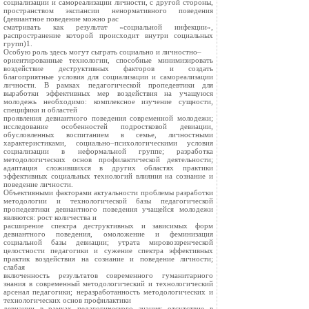
социализации и самореализации личности, с другой стороны,
пространством экспансии ненормативного поведения
(девиантное поведение можно рас
сматривать как результат «социальной инфекции»,
распространение которой происходит внутри социальных
групп)1.
Особую роль здесь могут сыграть социально и личностно–
ориентированные технологии, способные минимизировать
воздействие деструктивных факторов и создать
благоприятные условия для социализации и самореализации
личности. В рамках педагогической пропедевтики для
выработки эффективных мер воздействия на учащуюся
молодежь необходимо: комплексное изучение сущности,
специфики и областей
проявления девиантного поведения современной молодежи;
исследование особенностей подростковой девиации,
обусловленных воспитанием в семье, личностными
характеристиками, социально–психологическими условия
социализации в неформальной группе; разработка
методологических основ профилактической деятельности;
адаптация сложившихся в других областях практики
эффективных социальных технологий влияния на сознание и
поведение личности.
Объективными факторами актуальности проблемы разработки
методологии и технологической базы педагогической
пропедевтики девиантного поведения учащейся молодежи
являются: рост количества и
расширение спектра деструктивных и зависимых форм
девиантного поведения, омоложение и феминизация
социальной базы девиации; утрата мировоззренческой
целостности педагогики и сужение спектра эффективных
практик воздействия на сознание и поведение личности;
слабая
включенность результатов современного гуманитарного
знания в современный методологический и технологический
арсенал педагогики; неразработанность методологических и
технологических основ профилактики
девиации в рамках педагогического знания; отсутствие в