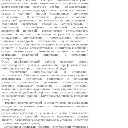
деятельности существенно возрастает в ситуации сокращения
культуротворческих ресурсов учебно– образовательной
деятельности, усиления деструктивного влияния социальной
среды и частичной аномии традиционных институтов
социализации. Воспитательные ресурсы социально–
культурной деятельности определяются ее инициативным и
свободным характером, способным активизировать и
максимально востребовать личностный потенциал;
комплексной природой, способностью оптимизировать
условия личностного становления и развития в единстве
социализации, инкультурации и самореализации личности.
Социально–культурная деятельность, функционально и
содержательно дополняя и расширяя пространство развития
личности в рамках образовательных институтов и семейной
среды, оптимизирует совокупные условия социальной
адаптации, культурной интеграции и личностной
самореализации.
Опыт профилактической работы позволяет автору
сформулировать условия реализации профилактического
потенциала культурно– образовательной среды:
– обеспечение информационной и социально–
психологической безопасности жизнедеятельности учащихся:
корректировка ценностных ориентаций и оснащение
учащихся позитивными практиками самоопределения;
освоение социальных технологий и навыков успешной
адаптации в условиях агрессивной информационной среды и
негативных воздействий социума; минимизация социально–
психологических причин и факторов агрессивного поведения
учащихся;
– тренинг коммуникативной компетентности: формирование
коммуникативной компетентности и оптимизация социально–
психологической
среды жизнедеятельности учащихся с целью профилактики
поведенческих девиаций; освоение эффективных навыков
диалога, позволяющих адаптироваться в условиях коллектива
группы и колледжа в целом;
– активизация социально–значимой деятельности учащихся в