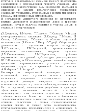
культурно–образовательной среды как главного пространства
социализации и самореализации личности учащегося. Для
расширения технологической базы необходима адаптация к
специфике и задачам педагогической пропедевтики
социальных технологий, отработанных в системе маркетинга,
рекламы, информационных коммуникаций.
В исследовании девиантного поведения до сегодняшнего
времени доминирует социологическая линия в трактовке
девиации, которая получила развитие в теориях аномии и
социальной дезорганизации
(Э.Дюркгейм, Р.Мертон, Т.Парсонс, П.Сорокин, У.Томас),
культурологических концепциях (Р.Клауорд, П.Миллер, Л.
Оулин, Э.Сатерленд, Т.Селлин), в области социальной
конфликтологии (Р.Квинни, Л.Козер, О.Турк)1. Общая теория
девиантности и социального контроля исследована
Я.И.Гилинским, Т.В.Шипуновой; криминологическое
направление отклоняющегося поведения изучалось
Д.М.Овсянниковым, А.М.Шариповым; проблемы
наркотизации молодежной субкультуры рассматривались
Ю.Ю.Комлевым, А.Л.Салагаевым; девиантогенный потенциал
ценностно– мировоззренческих установок различных
социальных групп в современной России изучали
А.В.Маркин, Т.А.Хагуров2.
Несмотря на теоретический потенциал указанных
исследований, мало изученным остаются вопросы,
касающиеся социально– психологических причин
подростковой девиации, специфики отклоняющегося
поведения молодежи в условиях глобализирующегося мира.
Нет исследований, посвященных разработке и адаптации
эффективных социальных технологий, способных
минимизировать зону девиации подростков в условиях
учебного заведения. Кроме того, назрела необходимость
творческого осмысления результатов исследований проблем
девиации, полученных в рамках специализированных
областей знания, и прежде всего социологического,
культурологического, психологического и медицинского. В
рамках методологии педагогической пропедевтики