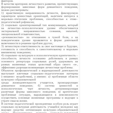
факторов.
В качестве критериев личностного развития, препятствующих
формированию зависимых форм девиантного поведения,
можно рассматривать:
1) нравственную направленность личности, фиксируемую
характером ценностных ориентаций, наличием интереса к
морально–этическим проблемам, способностью к этико–
педагогической рефлексии;
2) социально ориентированный тип коммуникации, который
на личностно–психологическом уровне обеспечивается
экстернальной направленностью сознания, эмпатией,
эмоциональной отзывчивостью,
«резонансностью» по отношению к чужой боли, а на
поведенческом уровне проявляется в форме деятельной
включенности в решение проблем других;
3) личностную ответственность за свое настоящее и будущее,
готовность и способность к самостоятельному и морально
вменяемому поведению;
4) социально–культурную и психологическую идентичность –
способность личности осознанно действовать в рамках
основного репертуара социальных ролей, удерживать на
разных жизненных этапах целостный образ своего «я»,
эффективно разрешая возникающие личностные проблемы.
Объектом профилактической и коррекционной деятельности
выступают ключевые социально–педагогические паттерны
(«мишени» воздействия), а именно: а) проблемные области
культурно–образовательной
среды жизнедеятельности учащегося, провоцирующие
девиантное поведение; б) система ценностей и
психологических черт личности, детерминирующая
различные формы зависимого поведения; в) критические
проблемные ситуации, выражающиеся в невозможности
осуществить основные жизненные программы и ведущие к
утрате смысла жизни.
В системе педагогической пропедевтики особую роль играет
социально–культурная деятельность учащейся молодежи как
ведущее средство оптимизации культурно–образовательной
среды. Педагогическое значение социально-культурной