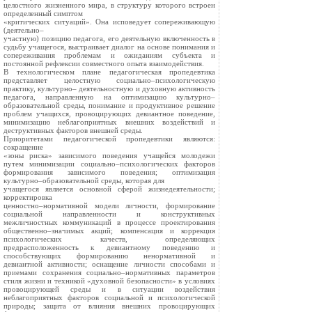
целостного жизненного мира, в структуру которого встроен
определенный симптом
«критических ситуаций». Она исповедует сопереживающую
(деятельно–
участную) позицию педагога, его деятельную включенность в
судьбу учащегося, выстраивает диалог на основе понимания и
сопереживания проблемам и ожиданиям субъекта и
постоянной рефлексии совместного опыта взаимодействия.
В технологическом плане педагогическая пропедевтика
представляет целостную социально–психологическую
практику, культурно– деятельностную и духовную активность
педагога, направленную на оптимизацию культурно–
образовательной среды, понимание и продуктивное решение
проблем учащихся, провоцирующих девиантное поведение,
минимизацию неблагоприятных внешних воздействий и
деструктивных факторов внешней среды.
Приоритетами педагогической пропедевтики являются:
сокращение
«зоны риска» зависимого поведения учащейся молодежи
путем минимизации социально–психологических факторов
формирования зависимого поведения; оптимизация
культурно–образовательной среды, которая для
учащегося является основной сферой жизнедеятельности;
корректировка
ценностно–нормативной модели личности, формирование
социальной направленности и конструктивных
межличностных коммуникаций в процессе проектирования
общественно–значимых акций; компенсация и коррекция
психологических качеств, определяющих
предрасположенность к девиантному поведению и
способствующих формированию ненормативной и
девиантной активности; оснащение личности способами и
приемами сохранения социально–нормативных параметров
стиля жизни и техникой «духовной безопасности» в условиях
провоцирующей среды и в ситуации воздействия
неблагоприятных факторов социальной и психологической
природы; защита от влияния внешних провоцирующих