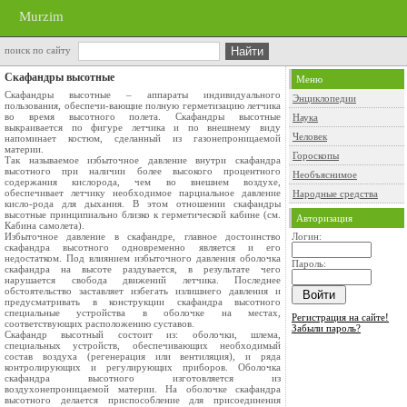
Murzim
поиск по сайту
Скафандры высотные
Меню
Скафандры высотные – аппараты индивидуального
Энциклопедии
пользования, обеспечи-вающие полную герметизацию летчика
во время высотного полета. Скафандры высотные
Наука
выкраивается по фигуре летчика и по внешнему виду
Человек
напоминает костюм, сделанный из газонепроницаемой
материи.
Гороскопы
Так называемое избыточное давление внутри скафандра
высотного при наличии более высокого процентного
Необъяснимое
содержания кислорода, чем во внешнем воздухе,
обеспечивает летчику необходимое парциальное давление
Народные средства
кисло-рода для дыхания. В этом отношении скафандры
высотные принципиально близко к герметической кабине (см.
Авторизация
Кабина самолета).
Избыточное давление в скафандре, главное достоинство
Логин:
скафандра высотного одновременно является и его
недостатком. Под влиянием избыточного давления оболочка
Пароль:
скафандра на высоте раздувается, в результате чего
нарушается свобода движений летчика. Последнее
обстоятельство заставляет избегать излишнего давления и
предусматривать в конструкции скафандра высотного
специальные устройства в оболочке на местах,
Регистрация на сайте!
соответствующих расположению суставов.
Забыли пароль?
Скафандр высотный состоит из: оболочки, шлема,
специальных устройств, обеспечивающих необходимый
состав воздуха (регенерация или вентиляция), и ряда
контролирующих и регулирующих приборов. Оболочка
скафандра высотного изготовляется из
воздухонепроницаемой материи. На оболочке скафандра
высотного делается приспособление для присоединения