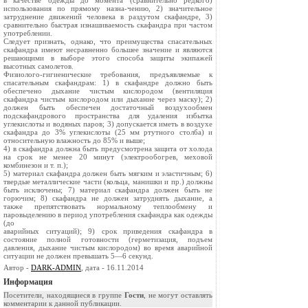
в качестве одежды до момента (сравнительно редкого)
использования по прямому назна-чению, 2) значительное
затруднение движений человека в раздутом скафандре, 3)
сравнительно быстрая изнашиваемость скафандра при частом
употреблении.
Следует признать, однако, что преимущества спасательных
скафандра имеют несравненно большее значение и являются
решающими в выборе этого способа защиты экипажей
высотных самолетов.
Физиолого-гигиенические требования, предъявляемые к
спасательным скафандрам: 1) в скафандре должно быть
обеспечено дыхание чистым кислородом (вентиляция
скафандра чистым кислородом или дыхание через маску); 2)
должен быть обеспечен достаточный воздухообмен
подскафандрового пространства для удаления избытка
углекислоты и водяных паров; 3) допускается иметь в воздухе
скафандра до 3% углекислоты (25 мм ртутного столба) и
относительную влажность до 85% и выше;
4) в скафандра должна быть предусмотрена защита от холода
на срок не менее 20 минут (электрообогрев, меховой
комбинезон и т. п.);
5) материал скафандра должен быть мягким и эластичным; 6)
твердые металлические части (кольца, манишки и пр.) должны
быть исключены; 7) материал скафандра должен быть не
горючим; 8) скафандра не должен затруднять дыхание, а
также препятствовать нормальному теплообмену и
паровыделению в период употребления скафандра как одежды
(до
аварийных ситуаций); 9) срок приведения скафандра в
состояние полной готовности (герметизация, подъем
давления, дыхание чистым кислородом) во время аварийной
ситуации не должен превышать 5—6 секунд.
Автор -
DARK-ADMIN
, дата - 16.11.2014
Информация
Посетители, находящиеся в группе
Гости
, не могут оставлять
комментарии к данной публикации.