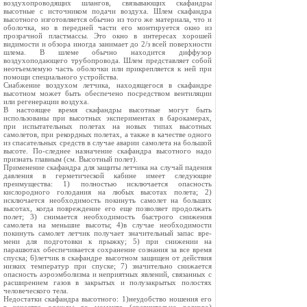
воздухопроводящих шлангов, связывающих скафандры
высотные с источником подачи воздуха. Шлем скафандра
высотного изготовляется обычно из того же материала, что и
оболочка, но в передней части его монтируется окно из
прозрачной пластмассы. Это окно в интересах хорошей
видимости и обзора иногда занимает до 2/з всей поверхности
шлема. В шлеме обычно находится диффузор
воздухоподающего трубопровода. Шлем представляет собой
неотъемлемую часть оболочки или прикрепляется к ней при
помощи специального устройства.
Снабжение воздухом летчика, находящегося в скафандре
высотном может быть обеспечено посредством вентиляции
или регенерации воздуха.
В настоящее время скафандры высотные могут быть
использованы при высотных экспериментах в барокамерах,
при испытательных полетах на новых типах высотных
самолетов, при рекордных полетах, а также в качестве одного
из спасательных средств в случае аварии самолета на большой
высоте. По-следнее назначение скафандра высотного надо
признать главным (см. Высотный полет).
Применение скафандра для защиты летчика на случай падения
давления в герметической кабине имеет следующие
преимущества: 1) полностью исключается опасность
кислородного голодания на любых высотах полета; 2)
исключается необходимость покинуть самолет на больших
высотах, когда повреждение его еще позволяет продолжать
полет; 3) снимается необходимость быстрого снижения
самолета на меньшие высоты; 4)в случае необходимости
покинуть самолет летчик получает значительный запас вре-
мени для подготовки к прыжку; 5) при снижении на
парашютах обеспечивается сохранение сознания за все время
спуска; 6)летчик в скафандре высотном защищен от действия
низких температур при спуске; 7) значительно снижается
опасность аэроэмболизма и неприятных явлений, связанных с
расширением газов в закрытых и полузакрытых полостях
человеческого тела.
Недостатки скафандра высотного: 1)неудобство ношения его