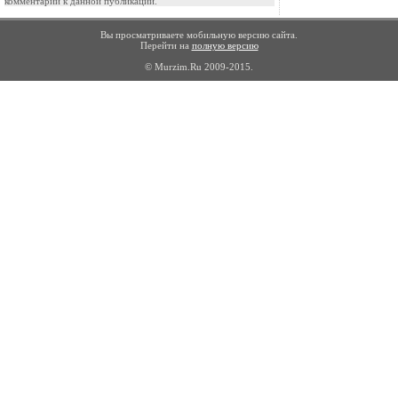
комментарии к данной публикации.
Вы просматриваете мобильную версию сайта.
Перейти на
полную версию
© Murzim.Ru 2009-2015.