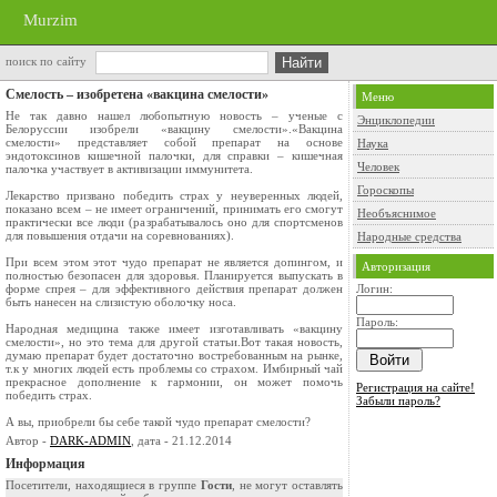
Murzim
поиск по сайту
Смелость – изобретена «вакцина смелости»
Меню
Не так давно нашел любопытную новость – ученые с
Энциклопедии
Белоруссии изобрели «вакцину смелости».«Вакцина
смелости» представляет собой препарат на основе
Наука
эндотоксинов кишечной палочки, для справки – кишечная
Человек
палочка участвует в активизации иммунитета.
Гороскопы
Лекарство призвано победить страх у неуверенных людей,
показано всем – не имеет ограничений, принимать его смогут
Необъяснимое
практически все люди (разрабатывалось оно для спортсменов
для повышения отдачи на соревнованиях).
Народные средства
При всем этом этот чудо препарат не является допингом, и
Авторизация
полностью безопасен для здоровья. Планируется выпускать в
форме спрея – для эффективного действия препарат должен
Логин:
быть нанесен на слизистую оболочку носа.
Пароль:
Народная медицина также имеет изготавливать «вакцину
смелости», но это тема для другой статьи.Вот такая новость,
думаю препарат будет достаточно востребованным на рынке,
т.к у многих людей есть проблемы со страхом. Имбирный чай
прекрасное дополнение к гармонии, он может помочь
Регистрация на сайте!
победить страх.
Забыли пароль?
А вы, приобрели бы себе такой чудо препарат смелости?
Автор -
DARK-ADMIN
, дата - 21.12.2014
Информация
Посетители, находящиеся в группе
Гости
, не могут оставлять