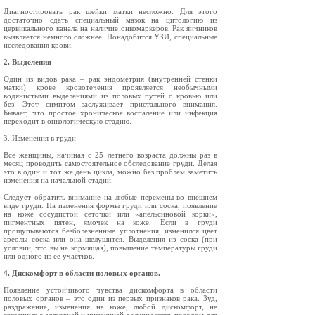
Диагностировать рак шейки матки несложно. Для этого
достаточно сдать специальный мазок на цитологию из
цервикального канала на наличие онкомаркеров. Рак яичников
выявляется немного сложнее. Понадобится УЗИ, специальные
исследования крови.
2. Выделения
Один из видов рака – рак эндометрия (внутренней стенки
матки) крове кровотечения проявляется необычными
водянистыми выделениями из половых путей с кровью или
без. Этот симптом заслуживает пристального внимания.
Бывает, что простое хроническое воспаление или инфекция
переходит в онкологическую стадию.
3. Изменения в груди
Все женщины, начиная с 25 летнего возраста должны раз в
месяц проводить самостоятельное обследование груди. Делая
это в один и тот же день цикла, можно без проблем заметить
изменения на начальной стадии.
Следует обратить внимание на любые перемены во внешнем
виде груди. На изменения формы груди или соска, появление
на коже сосудистой сеточки или «апельсиновой корки»,
пигментных пятен, ямочек на коже. Если в груди
прощупываются безболезненные уплотнения, изменился цвет
ареолы соска или она шелушится. Выделения из соска (при
условии, что вы не кормящая), повышение температуры груди
или одного из ее участков.
4. Дискомфорт в области половых органов.
Появление устойчивого чувства дискомфорта в области
половых органов – это один из первых признаков рака. Зуд,
раздражение, изменения на коже, любой дискомфорт, не