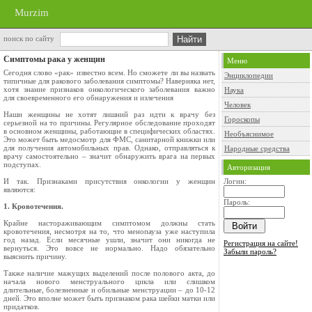
Murzim
поиск по сайту
Симптомы рака у женщин
Меню
Сегодня слово «рак» известно всем. Но сможете ли вы назвать
Энциклопедии
типичные для ракового заболевания симптомы? Наверняка нет,
хотя знание признаков онкологического заболевания важно
Наука
для своевременного его обнаружения и излечения
Человек
Наши женщины не хотят лишний раз идти к врачу без
Гороскопы
серьезной на то причины. Регулярное обследование проходят
в основном женщины, работающие в специфических областях.
Необъяснимое
Это может быть медосмотр для ФМС, санитарной книжки или
для получения автомобильных прав. Однако, отправляться к
Народные средства
врачу самостоятельно – значит обнаружить врага на первых
подступах.
Авторизация
И так. Признаками присутствия онкологии у женщин
Логин:
являются:
Пароль:
1. Кровотечения.
Крайне настораживающим симптомом должны стать
кровотечения, несмотря на то, что менопауза уже наступила
год назад. Если месячные ушли, значит они никогда не
Регистрация на сайте!
вернуться. Это вовсе не нормально. Надо обязательно
Забыли пароль?
выяснить причину.
Также наличие мажущих выделений после полового акта, до
начала нового менструального цикла или слишком
длительные, болезненные и обильные менструации – до 10-12
дней. Это вполне может быть признаком рака шейки матки или
придатков.