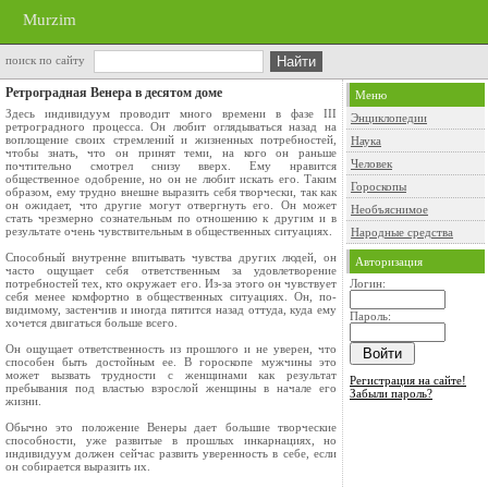
Murzim
поиск по сайту
Ретроградная Венера в десятом доме
Меню
Здесь индивидуум проводит много времени в фазе III
Энциклопедии
ретроградного процесса. Он любит оглядываться назад на
воплощение своих стремлений и жизненных потребностей,
Наука
чтобы знать, что он принят теми, на кого он раньше
Человек
почтительно смотрел снизу вверх. Ему нравится
общественное одобрение, но он не любит искать его. Таким
Гороскопы
образом, ему трудно внешне выразить себя творчески, так как
он ожидает, что другие могут отвергнуть его. Он может
Необъяснимое
стать чрезмерно сознательным по отношению к другим и в
результате очень чувствительным в общественных ситуациях.
Народные средства
Способный внутренне впитывать чувства других людей, он
Авторизация
часто ощущает себя ответственным за удовлетворение
потребностей тех, кто окружает его. Из-за этого он чувствует
Логин:
себя менее комфортно в общественных ситуациях. Он, по-
видимому, застенчив и иногда пятится назад оттуда, куда ему
Пароль:
хочется двигаться больше всего.
Он ощущает ответственность из прошлого и не уверен, что
способен быть достойным ее. В гороскопе мужчины это
может вызвать трудности с женщинами как результат
Регистрация на сайте!
пребывания под властью взрослой женщины в начале его
Забыли пароль?
жизни.
Обычно это положение Венеры дает большие творческие
способности, уже развитые в прошлых инкарнациях, но
индивидуум должен сейчас развить уверенность в себе, если
он собирается выразить их.