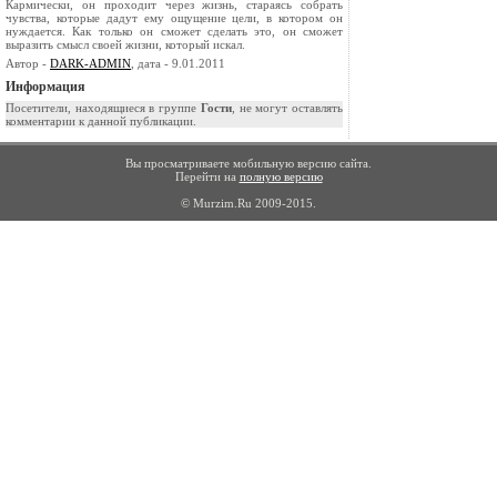
Кармически, он проходит через жизнь, стараясь собрать
чувства, которые дадут ему ощущение цели, в котором он
нуждается. Как только он сможет сделать это, он сможет
выразить смысл своей жизни, который искал.
Автор -
DARK-ADMIN
, дата - 9.01.2011
Информация
Посетители, находящиеся в группе
Гости
, не могут оставлять
комментарии к данной публикации.
Вы просматриваете мобильную версию сайта.
Перейти на
полную версию
© Murzim.Ru 2009-2015.