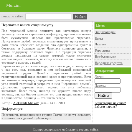
Murzim
поиск по сайту
Черепаха в вашем северном углу
Меню
Под черепахой можно понимать как настоящую живую
Энциклопедии
черепаху, так и ее керамическую фигурку, причем это может
быть сухопутная, морская или пресноводная черепаха.
Наука
Присутствие любой черепахи символизирует присутствие в
Человек
доме этого небесного создания, что одновременно сулит и
богатство, и большую удачу. Черепаха приносит деньги, а
Гороскопы
также поддержку полезных людей. По традиции черепаха
должна находиться на севере, который также считается
Необъяснимое
местом водного элемента, поэтому совсем неплохо поместить
черепаху в емкость с водой.
Народные средства
Черепахи могут жить как в воде, так и вне воды, поэтому если
у вас есть сад, разведите в нем небольшой живописный
Авторизация
черепаший прудок. Давайте черепахам рыбий или
гранулированный корм, водяной кресс и прочую зелень. Если
Логин:
вы живете в квартире, определите, где находится северный
угол вашей гостиной и устройте в нем “черепаший домик”.
Пароль:
Достаточно держать всего одного из этих небесных
животных. Более того, никогда не держите вместе пару
черепах, так как бытует мнение, что они предпочитают жить
в одиночестве. Единица — это число севера.
Автор -
Aleksandr Minkov
, дата - 13.10.2011
Регистрация на сайте!
Забыли пароль?
Информация
Посетители, находящиеся в группе
Гости
, не могут оставлять
комментарии к данной публикации.
Вы просматриваете мобильную версию сайта.