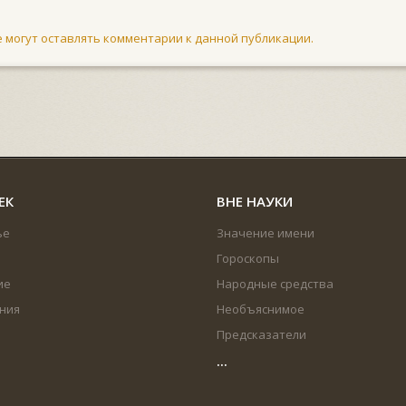
не могут оставлять комментарии к данной публикации.
ЕК
ВНЕ НАУКИ
ье
Значение имени
Гороскопы
ие
Народные средства
ния
Необъяснимое
Предсказатели
...