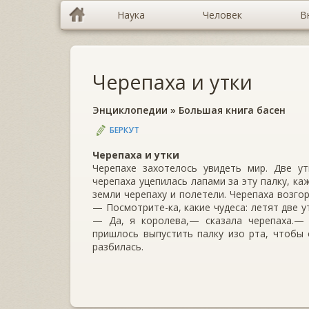
Наука
Человек
В
Черепаха и утки
Энциклопедии
»
Большая книга басен
БЕРКУТ
Черепаха и утки
Черепахе захотелось увидеть мир. Две у
черепаха уцепилась лапами за эту палку, ка
земли черепаху и полетели. Черепаха возго
— Посмотрите-ка, какие чудеса: летят две ут
— Да, я королева,— сказала черепаха.— 
пришлось выпустить палку изо рта, чтобы 
разбилась.