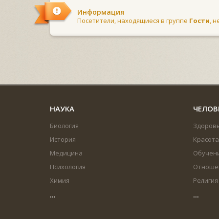
Информация
Посетители, находящиеся в группе
Гости
, 
НАУКА
ЧЕЛОВ
Биология
Здоров
История
Красота
Медицина
Обучен
Психология
Отноше
Химия
Религия
...
...