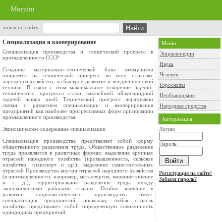
Murzim
поиск по сайту
Специализация и кооперирование
Меню
Специализация производства и технический прогресс в
Энциклопедии
промышленности СССР
Наука
Создание материально-технической базы коммунизма
Человек
опирается на технический прогресс во всех отраслях
народного хозяйства, на быстрое развитие и внедрение новой
Гороскопы
техники. В связи с этим максимальное ускорение научно-
технического прогресса стало важнейшей общенародной
Необъяснимое
задачей наших дней. Технический прогресс неразрывно
связан с развитием специализации и кооперирования
Народные средства
предприятий как наиболее прогрессивных форм организации
промышленного производства.
Авторизация
Экономическое содержание специализации
Логин:
Специализация производства представляет собой форму
Пароль:
общественного разделения труда. Общественное разделение
труда проявляется в различных формах: выделение крупных
отраслей народного хозяйства (промышленность, сельское
хозяйство, транспорт и др.); выделение самостоятельных
отраслей Производства внутри отраслей народного хозяйства
Регистрация на сайте!
(в промышленности, например, металлургия, машиностроение
Забыли пароль?
и т. д.); территориальное разделение труда между
экономическими районами страны. Особое значение в
развитии социалистического производства имеет
специализация предприятий, поскольку любая отрасль
хозяйства представляет собой определенную совокупность
однородных предприятий.