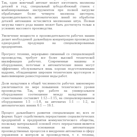
Так, один ковочный автомат может изготовить миллионы
деталей в год; специальный зубодолбежный станок с
комбинированным инструментом при полной нагрузке
обрабатывает более четверти миллиона шестерен;
производительность автоматических линий по обработке
деталей автомашин исчисляется миллионами штук. Полная
загрузка такого рода машин может быть достигнута только в
условиях массового производства.
Увеличение мощности и производительности рабочих машин
делает необходимой дальнейшую концентрацию производства
однородной продукции на специализированных
предприятиях.
Прогресс техники, неразрывно связанный со специализацией
производства, требует все более высокой технической
квалификации рабочих. Современные машины и
оборудование, поточные и автоматические линии могут
эффективно обслуживаться лишь хорошо подготовленными
кадрами, обладающими широким техническим кругозором и
выполняющими разносторонние виды работ.
Доля наладчиков в общей численности рабочих закономерно
увеличивается по мере повышения технического уровня
производства. Так, при работе на универсальном
оборудовании соотношение между наладчиками и
станочниками составляет 1:12—1:15, на специализированном
оборудовании 1:5 —1:8, на автоматах 1:1 — 1:2, на
автоматических линиях 6:1 — 16:1.
Процесс дальнейшего развития специализации во; всех ее
формах будет содействовать перерастанию социалистических
предприятий в предприятия коммунистического общества,
поскольку материальной основой этого перерастания является
новая техника, основанная на автоматизации
производственных процессов и внедрении автоматики в сферу
управления и контроля за производством, т. е. техника,