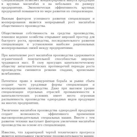
Специализация позволяет концентрировать выпуск продукции
в крупных масштабах и на небольших по размеру
предприятиях. Экономическая эффективность крупных
предприятий повышается по мере развития их специализации.
Важным фактором успешного развития специализации и
кооперирования является непрерывный рост масштабов
общественного производства.
Общественная собственность на средства производства,
плановое ведение хозяйства открывают широкий простор для
быстрого роста, производства, последовательного развития
специализации и установления наиболее рациональных
кооперированных связей между предприятиями.
При капитализме рост масштабов производства сдерживается
ограниченной покупательной способностью широких
трудящихся масс. В силу присущих капиталистическому
обществу антагонистических противоречий периоды роста
производства сменяются резкими спадами, кризисными
колебаниями.
Патентное право и конкурентная борьба за рынки сбыта
создают часто уродливые формы специализации и
кооперирования производства. Даже при высоком уровне
специализации отдельных отраслей промышленности в
капиталистических условиях имеет место огромная
распыленность производства однородных видов продукции
на многих предприятиях.
Увеличение масштабов производства однородной продукции
создает возможность эффективного применения
высокопроизводительных специальных машин. Вместе с тем
развитие техники выступает фактором увеличения масштабов
производства на основе его специализации.
Известно, что характерной чертой технического прогресса
является непрерывное увеличение производительности машин.