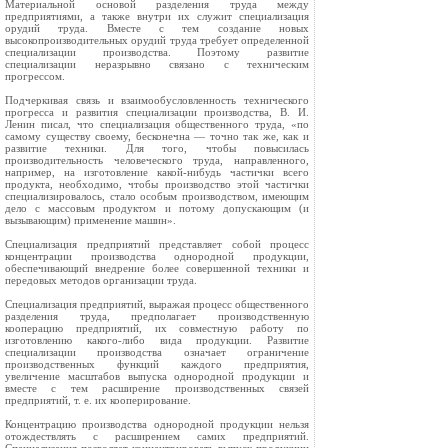
Материальной основой разделения труда между
предприятиями, а также внутри их служит специализация
орудий труда. Вместе с тем создание новых
высокопроизводительных орудий труда требует определенной
специализации производства. Поэтому развитие
специализации неразрывно связано с техническим
прогрессом.
Подчеркивая связь и взаимообусловленность технического
прогресса и развития специализации производства, В. И.
Ленин писал, что специализация общественного труда, «по
самому существу своему, бесконечна — точно так же, как и
развитие техники. Для того, чтобы повысилась
производительность человеческого труда, направленного,
например, на изготовление какой-нибудь частички всего
продукта, необходимо, чтобы производство этой частички
специализировалось, стало особым производством, имеющим
дело с массовым продуктом и потому допускающим (и
вызывающим) применение машин».
Специализация предприятий представляет собой процесс
концентрации производства однородной продукции,
обеспечивающий внедрение более совершенной техники и
передовых методов организации труда.
Специализация предприятий, выражая процесс общественного
разделения труда, предполагает производственную
кооперацию предприятий, их совместную работу по
изготовлению какого-либо вида продукции. Развитие
специализации производства означает ограничение
производственных функций каждого предприятия,
увеличение масштабов выпуска однородной продукции и
вместе с тем расширение производственных связей
предприятий, т. е. их кооперирование.
Концентрацию производства однородной продукции нельзя
отождествлять с расширением самих предприятий.