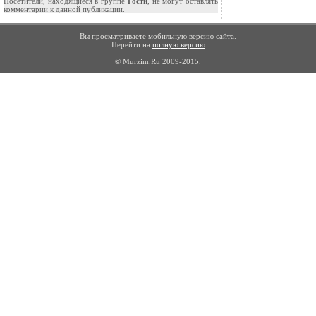
Посетители, находящиеся в группе
Гости
, не могут оставлять
комментарии к данной публикации.
Вы просматриваете мобильную версию сайта.
Перейти на
полную версию
© Murzim.Ru 2009-2015.