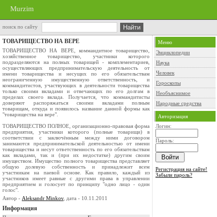
Murzim
поиск по сайту
ТОВАРИЩЕСТВО НА ВЕРЕ
Меню
ТОВАРИЩЕСТВО НА ВЕРЕ, коммандитное товарищество,
Энциклопедии
хозяйственное товарищество, участники которого
подразделяются на полных товарищей - комплементариев,
Наука
осуществляющих предпринимательскую деятельность от
Человек
имени товарищества и несущих по его обязательствам
неограниченную имущественную ответственность, и
Гороскопы
коммандитистов, участвующих в деятельности товарищества
только своими вкладами и отвечающих по его долгам в
Необъяснимое
пределах своего вклада. Получается, что коммандитисты
доверяют распоряжаться своими вкладами полным
Народные средства
товарищам, откуда и появилось название данной формы как
"товарищества на вере".
Авторизация
ТОВАРИЩЕСТВО ПОЛНОЕ, организационно-правовая форма
Логин:
предприятия, участники которого (полные товарищи) в
соответствии с заключённым между ними договором
Пароль:
занимаются предпринимательской деятельностью от имени
товарищества и несут ответственность по его обязательствам
как вкладами, так и (при их недостатке) другим своим
имуществом. Имущество полного товарищества представляет
общую долевую собственность и принадлежит всем
Регистрация на сайте!
участникам на паевой основе. Как правило, каждый из
Забыли пароль?
участников имеет равные с другими права в управлении
предприятием и голосует по принципу "одно лицо - один
голос".
Автор -
Aleksandr Minkov
, дата - 10.11.2011
Информация