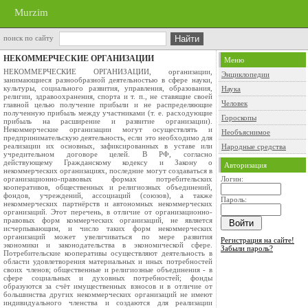
Murzim
поиск по сайту
НЕКОММЕРЧЕСКИЕ ОРГАНИЗАЦИИ
Меню
НЕКОММЕРЧЕСКИЕ ОРГАНИЗАЦИИ, организации,
Энциклопедии
занимающиеся разнообразной деятельностью в сфере науки,
культуры, социального развития, управления, образования,
Наука
религии, здравоохранения, спорта и т. п., не ставящие своей
Человек
главной целью получение прибыли и не распределяющие
полученную прибыль между участниками (т. е. расходующие
Гороскопы
прибыль на расширение и развитие организации).
Некоммерческие организации могут осуществлять и
Необъяснимое
предпринимательскую деятельность, если это необходимо для
реализации их основных, зафиксированных в уставе или
Народные средства
учредительном договоре целей. В РФ, согласно
действующему Гражданскому кодексу и Закону о
Авторизация
некоммерческих организациях, последние могут создаваться в
организационно-правовых формах потребительских
Логин:
кооперативов, общественных и религиозных объединений,
фондов, учреждений, ассоциаций (союзов), а также
Пароль:
некоммерческих партнёрств и автономных некоммерческих
организаций. Этот перечень, в отличие от организационно-
правовых форм коммерческих организаций, не является
исчерпывающим, и число таких форм некоммерческих
организаций может увеличиваться по мере развития
Регистрация на сайте!
экономики и законодательства в экономической сфере.
Забыли пароль?
Потребительские кооперативы осуществляют деятельность в
области удовлетворения материальных и иных потребностей
своих членов; общественные и религиозные объединения - в
сфере социальных и духовных потребностей; фонды
образуются за счёт имущественных взносов и в отличие от
большинства других некоммерческих организаций не имеют
индивидуального членства и создаются для реализации