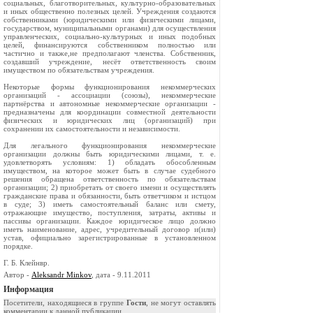
социальных, благотворительных, культурно-образовательных
и иных общественно полезных целей. Учреждения создаются
собственниками (юридическими или физическими лицами,
государством, муниципальными органами) для осуществления
управленческих, социально-культурных и иных подобных
целей, финансируются собственником полностью или
частично и также,не предполагают членства. Собственник,
создавший учреждение, несёт ответственность своим
имуществом по обязательствам учреждения.
Некоторые формы функционирования некоммерческих
организаций - ассоциации (союзы), некоммерческие
партнёрства и автономные некоммерческие организации -
предназначены для координации совместной деятельности
физических и юридических лиц (организаций) при
сохранении их самостоятельности и независимости.
Для легального функционирования некоммерческие
организации должны быть юридическими лицами, т. е.
удовлетворять условиям: 1) обладать обособленным
имуществом, на которое может быть в случае судебного
решения обращена ответственность по обязательствам
организации; 2) приобретать от своего имени и осуществлять
гражданские права и обязанности, быть ответчиком и истцом
в суде; 3) иметь самостоятельный баланс или смету,
отражающие имущество, поступления, затраты, активы и
пассивы организации. Каждое юридическое лицо должно
иметь наименование, адрес, учредительный договор и(или)
устав, официально зарегистрированные в установленном
порядке.
Г. Б. Клейнвр.
Автор -
Aleksandr Minkov
, дата - 9.11.2011
Информация
Посетители, находящиеся в группе
Гости
, не могут оставлять
комментарии к данной публикации.