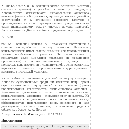
КАПИТАЛОЁМКОСТЬ, величина затрат основного капитала
(основных средств) в расчёте на единицу продукции.
Характеризует эффективность использования основного
капитала (машин, оборудования, производственных зданий и
сооружений), т. е. отношение основного капитала к
произведённой в соответствующий период продукции или её
части (национальному доходу, чистому доходу, прибыли).
Капиталоёмкость (Ке) может быть определена по формуле:
Ке=Ко/В
где Ко - основной капитал, В - продукция, полученная в
течение определённого периода времени. Показатель
капиталоёмкости имеет важное значение для характеристики
темпов хозяйственного развития. Он тесно связан с
показателем доли накопления (расходов на расширение
производства) в составе национального дохода. Этот
показатель используется при сравнительной оценке различных
вариантов развития производственно-территориальных
комплексов и отраслей хозяйства.
Капиталоёмкость изменяется под воздействием ряда факторов.
Наиболее существенными среди них являются, напр., сроки
строительства новых предприятий и их освоения (сроки
проектирования, строительства, экономического освоения).
Уменьшение длительности цикла строительства снижает
капиталоёмкость, удлинение - повышает этот показатель. На
капиталоёмкость воздействует также соотношение между
эффективностью использования вновь введённого и уже
действующего основного капитала, т. е. доля новых средств в
общем их объёме. А. А. Петров.
Автор -
Aleksandr Minkov
, дата - 8.11.2011
Информация
Посетители, находящиеся в группе
Гости
, не могут оставлять