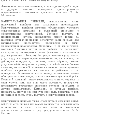
сущность капитала к "человеческому капиталу".
Анализ капитала в его движении, в переходе из одной стадии
в другую позволяет преодолеть односторонность
представленного понимания сущности капитала. Э. Ф.
Миженская.
КАПИТАЛИЗАЦИЯ ПРИБЫЛИ, использование части
получаемой прибыли для расширения производства.
Капитализация прибыли является объективным условием
существования компаний в рыночной экономике с
обостряющейся конкуренцией. Успешно выстоять и
противостоять натиску конкурентов может только та
компания, которая постоянно использует часть прибыли для
капитализации посредством расширения и (или)
модернизации производства. Допустим, из 10 юридических
компаний 7 капитализируют часть прибыли, т.е. расширяют
своё дело путём открытия новых филиалов и отделений в
других регионах и (или) путём предоставления юридических
услуг в других сферах предпринимательства, в т. ч. и там, где
действуют конкуренты, охватывая, таким образом, своими
услугами всё большую часть рынка, т. е. всё больше и больше
клиентов, тогда как в 3 оставшихся компаниях вся получаемая
прибыль направляется на личное потребление, т. е.
проедается. В конечном итоге между компаниями может
обостриться конкуренция, а также начаться ценовая борьба.
Первые 7 компаний имеют возможность снизить тарифы на
свои услуги там, где они могут вытеснить конкурента,
компенсируя возможное снижение доходов прибылями в
других направлениях. Компании, в которых прибыль
проедалась, вынуждены свернуть своё дело, поскольку у них
не хватает средств, чтобы выстоять в конкурентной борьбе.
Капитализация прибыли также способствует созданию новых
рабочих мест, снижая тем самым социальную напряжённость
в обществе, а также освоению новых и оживлению
депрессивных регионов и сфер предпринимательства. А. А.
Петров.