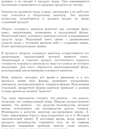
целиком и не входят в продукт труда. Они изнашиваются
постепенно и включаются в издержки продукта по частям.
Затраты на предметы труда (сырьё, материалы) и на рабочую
силу относятся к оборотному капиталу. Эти затраты
полностью потребляются и целиком входят во вновь
созданный продукт.
Оборот основного капитала включает три основные фазы:
износ, амортизацию, возмещение в натуральной форме.
Физический износ основного капитала состоит в изнашивании
средств труда. Моральный износ связан с удешевлением
средств труда с течением времени либо с созданием новых,
более производительных машин.
В процессе оборота основного капитала осуществляется его
амортизация, предпосылкой которой является износ.
Амортизация и означает процесс постепенного переноса
стоимости основного капитала по мере его износа на готовую
продукцию. Для этого образуется амортизационный фонд,
используемый для возмещения основного капитала.
Итак, капитал, находясь всё время в движении и в его
процессе меняя свои формы, принимает попеременно
денежную, производительную, товарную формы. Идеализация
отдельной, конкретной формы капитала приводит к разным
точкам зрения на понятие "капитал".
Так, одни экономисты считают, что капитал - это деньги,
поскольку это универсальный товар. Широко распространено
мнение, что капитал - это средства производства, которые
можно использовать для производства других товаров.
Физиократы в качестве капитала рассматривали землю, А.
Смит -накопленные блага и труд (подробнее см. в ст. История
экономической науки). В настоящее время, когда знания в
процессе производства становятся чуть ли не главным
фактором повышения прибыли, многие стали сводить