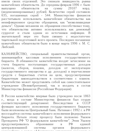
имели своих отделений. Это снижало ликвидность рынка
казначейских обязательств. До середины февраля 1996 г. было
выпущено обязательств на сумму 29107 млрд.
(неденоминированных) рублей. Количество серий составило
635, погашенных серий - 544. Министерство финансов
рассчитывало использовать казначейские обязательства как
неинфляционное средство обращения, как "низколиквидные
деньги". Однако механизм их обращения способствовал тому,
что обязательства активно использовались как денежный
суррогат и стали одним из источников инфляции. В
значительной мере это было связано с недостаточно
тщательной подготовкой всего проекта. Последнее погашение
казначейских обязательств было в конце марта 1996 г. М. С.
Любский.
КАЗНАЧЕЙСТВО, специальный правительственный орган,
занимающийся кассовым исполнением государственного
бюджета. В обязанности казначейства входят зачисление на
счета бюджета поступающих государственных доходов
(налогов, сборов, пошлин, доходов от эксплуатации
государственного имущества и др. доходов) и перечисление
средств с бюджетных счетов на цели, предусмотренные
бюджетным законодательством в соответствии с планом.
Казначейство может представлять собой как самостоятельное
учреждение (Великобритания), так и входить в состав
Министерства финансов (Российская Федерация).
В России казначейство впервые было учреждено после 1863
г., когда в составе Министерства финансов был создан
соответствующий департамент. Впоследствии в СССР
функции кассового исполнения государственного бюджета
были возложены на Центральный банк. Начиная с 1992 г. в РФ
воссоздаётся система казначейского исполнения федерального
бюджета. Начало этому процессу было положено Указом
Президента РФ "О федеральном казначействе". Этим Указом
предусматривалось образование в РФ единой
централизованной системы органов федерального