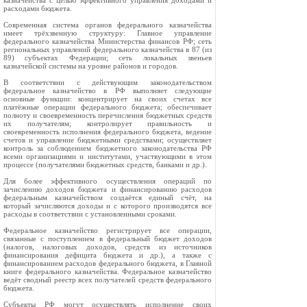
казначейства с целью эффективного управления доходами и
расходами бюджета.
Современная система органов федерального казначейства
имеет трёхзвенную структуру: Главное управление
федерального казначейства Министерства финансов РФ; сеть
региональных управлений федерального казначейства в 87 (из
89) субъектах Федерации; сеть локальных звеньев
казначейской системы на уровне районов и городов.
В соответствии с действующим законодательством
федеральное казначейство в РФ выполняет следующие
основные функции: концентрирует на своих счетах все
платёжные операции федерального бюджета; обеспечивает
полноту и своевременность перечисления бюджетных средств
их получателям; контролирует правильность и
своевременность исполнения федерального бюджета, ведение
счетов и управление бюджетными средствами; осуществляет
контроль за соблюдением бюджетного законодательства РФ
всеми организациями и институтами, участвующими в этом
процессе (получателями бюджетных средств, банками и др.).
Для более эффективного осуществления операций по
зачислению доходов бюджета и финансированию расходов
федеральным казначейством создаётся единый счёт, на
который зачисляются доходы и с которого производятся все
расходы в соответствии с установленными сроками.
Федеральное казначейство регистрирует все операции,
связанные с поступлением в федеральный бюджет доходов
(налогов, налоговых доходов, средств из источников
финансирования дефицита бюджета и др.), а также с
финансированием расходов федерального бюджета, в Главной
книге федерального казначейства. Федеральное казначейство
ведёт сводный реестр всех получателей средств федерального
бюджета.
Субъекты РФ могут осуществлять исполнение своих