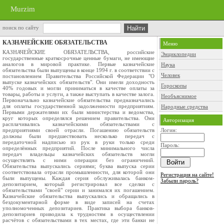
Murzim
поиск по сайту
КАЗНАЧЕЙСКИЕ ОБЯЗАТЕЛЬСТВА
Меню
КАЗНАЧЕЙСКИЕ ОБЯЗАТЕЛЬСТВА, российские
Энциклопедии
государственные краткосрочные ценные бумаги, не имеющие
аналогов в мировой практике. Первые казначейские
Наука
обязательства были выпущены в конце 1994 г. в соответствии с
Человек
постановлением Правительства Российской Федерации "О
выпуске казначейских обязательств". Они имели доходность
Гороскопы
40% годовых и могли приниматься в качестве оплаты за
товары, работы и услуги, а также выступать в качестве залога.
Необъяснимое
Первоначально казначейские обязательства предназначались
для оплаты государственной задолженности предприятиям.
Народные средства
Первыми держателями их были министерства и ведомства,
круг которых определялся решением правительства. Они
Авторизация
расплачивались казначейскими обязательствами с
предприятиями своей отрасли. Погашению обязательств
Логин:
должны были предшествовать несколько передач с
передаточной надписью из рук в руки только среди
Пароль:
определённых предприятий. После минимального числа
передач владельцы казначейских обязательств могли
осуществлять с ними операции без ограничений.
Обязательства выпускались сериями; буква выпуска серии
соответствовала отрасли промышленности, для которой они
Регистрация на сайте!
были выпущены. Каждая серия обслуживалась банком-
Забыли пароль?
депозитарием, который регистрировал все сделки с
обязательствами "своей" серии и занимался их погашением.
Казначейские обязательства выпускались и обращались в
бездокументарной форме в виде записей на счетах
уполномоченных депозитариев. Практика выбора банков-
депозитариев приводила к трудностям в осуществлении
расчётов с обязательствами в тех местах, где эти банки не