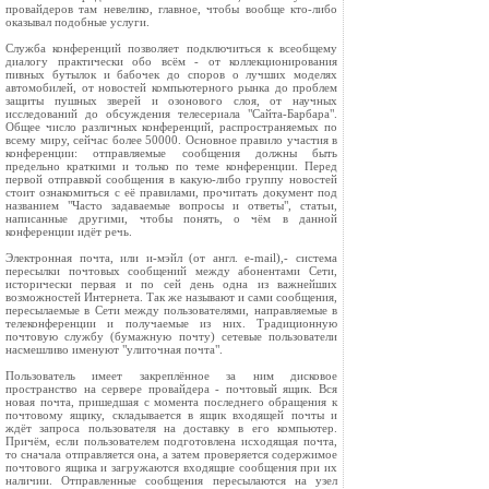
провайдеров там невелико, главное, чтобы вообще кто-либо
оказывал подобные услуги.
Служба конференций позволяет подключиться к всеобщему
диалогу практически обо всём - от коллекционирования
пивных бутылок и бабочек до споров о лучших моделях
автомобилей, от новостей компьютерного рынка до проблем
защиты пушных зверей и озонового слоя, от научных
исследований до обсуждения телесериала "Сайта-Барбара".
Общее число различных конференций, распространяемых по
всему миру, сейчас более 50000. Основное правило участия в
конференции: отправляемые сообщения должны быть
предельно краткими и только по теме конференции. Перед
первой отправкой сообщения в какую-либо группу новостей
стоит ознакомиться с её правилами, прочитать документ под
названием "Часто задаваемые вопросы и ответы", статьи,
написанные другими, чтобы понять, о чём в данной
конференции идёт речь.
Электронная почта, или и-мэйл (от англ. e-mail),- система
пересылки почтовых сообщений между абонентами Сети,
исторически первая и по сей день одна из важнейших
возможностей Интернета. Так же называют и сами сообщения,
пересылаемые в Сети между пользователями, направляемые в
телеконференции и получаемые из них. Традиционную
почтовую службу (бумажную почту) сетевые пользователи
насмешливо именуют "улиточная почта".
Пользователь имеет закреплённое за ним дисковое
пространство на сервере провайдера - почтовый ящик. Вся
новая почта, пришедшая с момента последнего обращения к
почтовому ящику, складывается в ящик входящей почты и
ждёт запроса пользователя на доставку в его компьютер.
Причём, если пользователем подготовлена исходящая почта,
то сначала отправляется она, а затем проверяется содержимое
почтового ящика и загружаются входящие сообщения при их
наличии. Отправленные сообщения пересылаются на узел