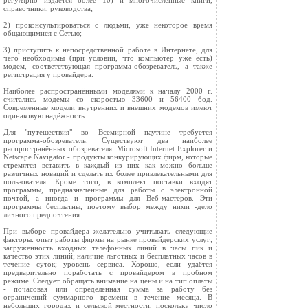
регулярно издаётся более 10) и многочисленные книги,
справочники, руководства;
2) проконсультироваться с людьми, уже некоторое время
общающимися с Сетью;
3) приступить к непосредственной работе в Интернете, для
чего необходимы (при условии, что компьютер уже есть)
модем, соответствующая программа-обозреватель, а также
регистрация у провайдера.
Наиболее распространёнными моделями к началу 2000 г.
считались модемы со скоростью 33600 и 56400 бод.
Современные модели внутренних и внешних модемов имеют
одинаковую надёжность.
Для "путешествия" во Всемирной паутине требуется
программа-обозреватель. Существуют два наиболее
распространённых обозревателя: Microsoft Internet Explorer и
Netscape Navigator - продукты конкурирующих фирм, которые
стремятся вставить в каждый из них как можно больше
различных новаций и сделать их более привлекательными для
пользователя. Кроме того, в комплект поставки входят
программы, предназначенные для работы с электронной
почтой, а иногда и программы для Веб-мастеров. Эти
программы бесплатны, поэтому выбор между ними -дело
личного предпочтения.
При выборе провайдера желательно учитывать следующие
факторы: опыт работы фирмы на рынке провайдерских услуг;
загруженность входных телефонных линий в часы пик и
качество этих линий; наличие льготных и бесплатных часов в
течение суток; уровень сервиса. Хорошо, если удаётся
предварительно поработать с провайдером в пробном
режиме. Следует обращать внимание на цены и на тип оплаты
- почасовая или определённая сумма за работу без
ограничений суммарного времени в течение месяца. В
небольших городах и сельской местности, поскольку число