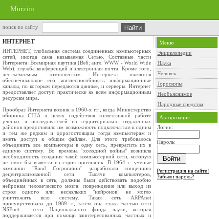
Murzim
поиск по сайту
ИНТЕРНЕТ
Меню
ИНТЕРНЕТ, глобальная система соединённых компьютерных
Энциклопедии
сетей, иногда сама называемая Сетью. Составные части
Интернета: Всемирная паутина (Веб; англ. WWW - World Wide
Наука
Web), служба конференций и электронная почта. Кроме того,
Человек
неотъемлемым компонентом Интернета являются
обеспечивающие его жизнеспособность информационные
Гороскопы
каналы, по которым передаются данные, и серверы. Интернет
предоставляет доступ практически ко всем информационным
Необъяснимое
ресурсам мира.
Народные средства
Прообраз Интернета возник в 1960-х гг., когда Министерство
обороны США в целях содействия коллективной работе
Авторизация
учёных и исследователей из территориально отдалённых
районов предоставило им возможность подключаться к одним
Логин:
и тем же редким и дорогостоящим тогда компьютерам и
иметь доступ к общим файлам. Для этого требовалось
Пароль:
объединить все компьютеры в одну сеть, превратить их в
единую систему. Во времена "холодной войны" возникла
необходимость создания такой компьютерной сети, которую
не смог бы вывести из строя противник. В 1964 г. учёные
компании "Rand Corporation" разработали концепцию
Регистрация на сайте!
децентрализованной сети. Тысячи компьютеров,
Забыли пароль?
объединённых в сеть, должны были действовать подобно
нейронам человеческого мозга: повреждение или выход из
строя одного или нескольких "нейронов" не могло
уничтожить всю систему. Такая сеть ARPAnet
просуществовала до 1989 г., затем она стала частью сети
NSFnet - сети Национального фонда науки, которая
поддерживается при помощи заинтересованных частных и