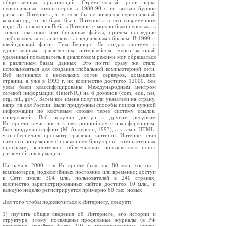
общественных организаций. Стремительный рост парка
персональных компьютеров в 1980-90-х гг. вызвал бурное
развитие Интернета, т. е. если бы не появился персональный
компьютер, то не было бы и Интернета в его современном
виде. До появления Веба в Интернете можно было пересылать
только текстовые или бинарные файлы, причём последние
требовалось восстанавливать специальным образом. В 1990 г.
швейцарский физик Тим Бернерс Ли создал систему с
единственным графическим интерфейсом, через который
удалённый пользователь в диалоговом режиме мог обращаться
к различным базам данных. Это почти сразу же стало
использоваться для создания глобальной компьютерной сети.
Веб начинался с нескольких сотен серверов, домашних
страниц, а уже в 1993 г. их количество достигло 12000. Все
узлы были классифицированы Международным центром
сетевой информации (InterNIC) на 6 доменов (com, edu, net,
org, mil, gov). Затем все имена получили указатели на страну,
напр. га для России. Были придуманы способы поиска нужной
информации по ключевым словам через систему ссылок,
гиперсвязей. Веб получил доступ к другим ресурсам
Интернета, в частности к электронной почте и конференциям.
Был придуман серфинг (М. Андерсон, 1993), а затем и HTML,
что обеспечило просмотр графики, картинок. Интернет стал
намного популярнее с появлением броузеров - компьютерных
программ, значительно облегчающих пользователю поиск
различной информации.
На начало 2000 г. в Интернете было ок. 80 млн. хостов -
компьютеров, подключённых постоянно или временно; доступ
к Сети имели 304 млн. пользователей в 240 странах;
количество зарегистрированных сайтов достигло 10 млн., и
каждую неделю регистрируется примерно 60 тыс. новых.
Для того чтобы подключиться к Интернету, следует:
1) изучить общие сведения об Интернете, его истории и
структуре; этому посвящены профильные журналы (в РФ