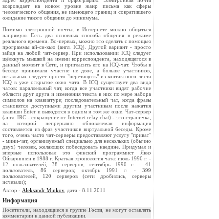
адрес корреспондента и орфографию. Электронная почта
возрождает на новом уровне жанр письма как сферы
человеческого общения, не имеющего границ и сократившего
ожидание такого общения до минимума.
Помимо электронной почты, в Интернете можно общаться
напрямую. Есть два основных способа общения в режиме
реального времени. Во-первых, можно это сделать с помощью
программы ай-си-кью (англ. ICQ). Другой вариант - просто
зайдя на любой чат-сервер. При использовании ICQ следует
щёлкнуть мышкой на имени корреспондента, находящегося в
данный момент в Сети, и пригласить его на ICQ-чат. Чтобы в
беседе принимали участие не двое, а больше участников,
остальных следует просто "перетащить" из контактного листа
ICQ в уже открытое окно чата. В ICQ существует два вида
чатов: параллельный чат, когда все участники видят рабочие
области друг друга и изменения текста в них по мере набора
символов на клавиатуре; последовательный чат, когда фразы
становятся доступными другим участникам после нажатия
клавиши Enter и выводятся в одном и том же окне. Чат-сервер
(англ. IRC - сокращение от Internet relay chat) - это страничка,
на которой непрерывно обновляемая информация
составляется из фраз участников виртуальной беседы. Кроме
того, очень часто чат-серверы предоставляют услугу "приват"
- мини-чат, организуемый специально для нескольких (обычно
двух) человек, желающих побеседовать наедине. Придумал и
впервые использовал это финский программист Якко
Ойкариннен в 1988 г. Краткая хронология чата: июль 1990 г. -
12 пользователей, 38 серверов; сентябрь 1990 г. - 41
пользователь, 86 серверов; октябрь 1991 г. - 399
пользователей, 120 серверов (сети дробились, серверы
исчезали);
Автор -
Aleksandr Minkov
, дата - 8.11.2011
Информация
Посетители, находящиеся в группе
Гости
, не могут оставлять
комментарии к данной публикации.