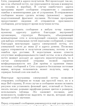
Сети, указанный в адресе получателя. Всё происходит так же,
как и на обычной почте, где пересылаются письма в конвертах
и посылки в коробках. В случае ошибочного адреса
программа вернёт сообщение отправителю с указанием
ошибки и комментариями для её устранения. В отправляемое
сообщение можно сделать вставку (вложение) - заранее
подготовленный фрагмент послания. Почтовая программа
предоставляет сведения об отправителе присланного
сообщения, регистрирует время получения почты.
Быстро доставить сообщение в любую точку планеты
нужному адресату удаётся благодаря внутренней
организации, структуре Интернета, объединяющей
компьютерные сети и использующей сложную электронику
для выбора оптимальных путей пересылки сообщений, а также
благодаря конструкции адреса электронной почты, его
уникальной части до знака @ и адреса домена. Поскольку
адреса отправителя и получателя уникальны, потому и нет
ошибок при доставке. К недостаткам можно отнести
отсутствие конфиденциальности такой почты: если в обычной
почте конверт доходит до адресата нераспечатанным, то в
случае электронной отправки полной гарантии
конфиденциальности нет. Для приёма и хранения ёмких
почтовых сообщений в Сети создаются бесплатные почтовые
ящики, которые пользователь может получить, напр. в
серверах hotmail.com или mail.ru.
Некоторые программы электронной почты позволяют
отправлять сообщения не только как простой текст, но и в
виде Веб-страниц. В этом случае в сообщение можно вставить
рисунок или установить фоновый цвет, отличный от белого,
писать письмо разными шрифтами разных цветов и размеров,
использовать таблицы. Это оживляет послание, даёт
возможность графически выделить те мысли, которым автор
придаёт особое значение.
Перед отправкой сообщения рекомендуется ещё раз проверить